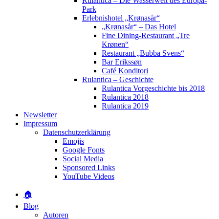
Rulantica – Die Wasserwelt des Europa-
Park
Erlebnishotel „Krønasår“
„Krønasår“ – Das Hotel
Fine Dining-Restaurant „Tre
Krønen“
Restaurant „Bubba Svens“
Bar Erikssøn
Café Konditori
Rulantica – Geschichte
Rulantica Vorgeschichte bis 2018
Rulantica 2018
Rulantica 2019
Newsletter
Impressum
Datenschutzerklärung
Emojis
Google Fonts
Social Media
Sponsored Links
YouTube Videos
🏠
Blog
Autoren