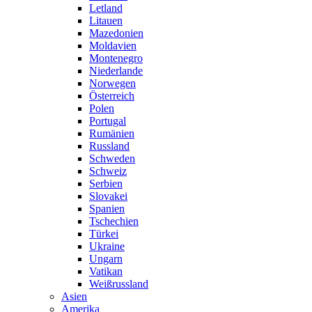
Letland
Litauen
Mazedonien
Moldavien
Montenegro
Niederlande
Norwegen
Österreich
Polen
Portugal
Rumänien
Russland
Schweden
Schweiz
Serbien
Slovakei
Spanien
Tschechien
Türkei
Ukraine
Ungarn
Vatikan
Weißrussland
Asien
Amerika