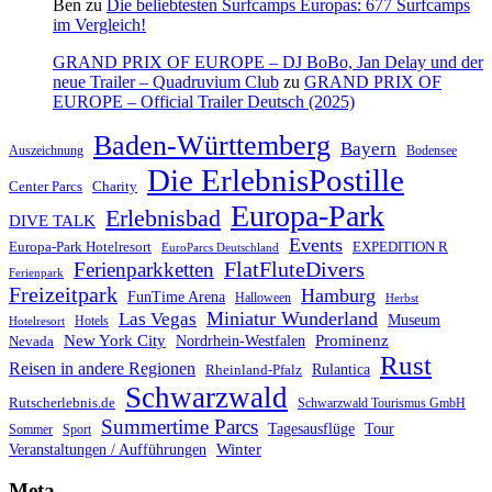
Ben
zu
Die beliebtesten Surfcamps Europas: 677 Surfcamps
im Vergleich!
GRAND PRIX OF EUROPE – DJ BoBo, Jan Delay und der
neue Trailer – Quadruvium Club
zu
GRAND PRIX OF
EUROPE – Official Trailer Deutsch (2025)
Baden-Württemberg
Bayern
Auszeichnung
Bodensee
Die ErlebnisPostille
Center Parcs
Charity
Europa-Park
Erlebnisbad
DIVE TALK
Events
Europa-Park Hotelresort
EXPEDITION R
EuroParcs Deutschland
FlatFluteDivers
Ferienparkketten
Ferienpark
Freizeitpark
Hamburg
FunTime Arena
Halloween
Herbst
Miniatur Wunderland
Las Vegas
Museum
Hotels
Hotelresort
Prominenz
New York City
Nordrhein-Westfalen
Nevada
Rust
Reisen in andere Regionen
Rulantica
Rheinland-Pfalz
Schwarzwald
Rutscherlebnis.de
Schwarzwald Tourismus GmbH
Summertime Parcs
Tagesausflüge
Tour
Sommer
Sport
Winter
Veranstaltungen / Aufführungen
Meta