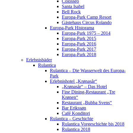
Colosseo
Santa Isabel
Bell Rock
Europa-Park Camp Resort
Gästehaus Circus Rolando
Europa-Park Historama
Europa-Park 1975 – 2014
Europa-Park 2015
Europa-Park 2016
Europa-Park 2017
Europa-Park 2018
Erlebnisbäder
Rulantica
Rulantica – Die Wasserwelt des Europa-
Park
Erlebnishotel „Krønasår“
„Krønasår“ – Das Hotel
Fine Dining-Restaurant „Tre
Krønen“
Restaurant „Bubba Svens“
Bar Erikssøn
Café Konditori
Rulantica – Geschichte
Rulantica Vorgeschichte bis 2018
Rulantica 2018