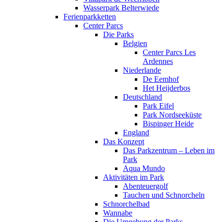
Wasserpark Belterwiede
Ferienparkketten
Center Parcs
Die Parks
Belgien
Center Parcs Les
Ardennes
Niederlande
De Eemhof
Het Heijderbos
Deutschland
Park Eifel
Park Nordseeküste
Bispinger Heide
England
Das Konzept
Das Parkzentrum – Leben im
Park
Aqua Mundo
Aktivitäten im Park
Abenteuergolf
Tauchen und Schnorcheln
Schnorchelbad
Wannabe
Die Umgebung der Parks