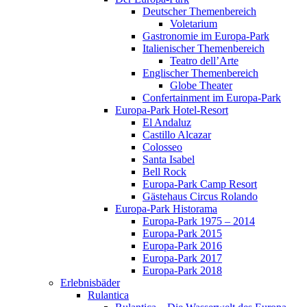
Deutscher Themenbereich
Voletarium
Gastronomie im Europa-Park
Italienischer Themenbereich
Teatro dell’Arte
Englischer Themenbereich
Globe Theater
Confertainment im Europa-Park
Europa-Park Hotel-Resort
El Andaluz
Castillo Alcazar
Colosseo
Santa Isabel
Bell Rock
Europa-Park Camp Resort
Gästehaus Circus Rolando
Europa-Park Historama
Europa-Park 1975 – 2014
Europa-Park 2015
Europa-Park 2016
Europa-Park 2017
Europa-Park 2018
Erlebnisbäder
Rulantica