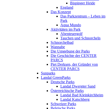
Bispinger Heide
England
Das Konzept
Das Parkzentrum – Leben im
Park
Aqua Mundo
Aktivitäten im Park
Abenteuergolf
Tauchen und Schnorcheln
Schnorchelbad
Wannabe
Die Umgebung der Parks
Die Geschichte der CENTER
PARCS
Piet Derksen, der Gründer von
CENTER PARCS
Sunparks
Landal GreenParks
Deutsche Parks
Landal Dwergter Sand
Österreichische Parks
Landal Bad Kleinkirchheim
Landal Katschberg
Schweizer Parks
Belgische Parks