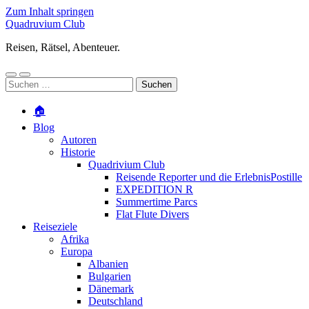
Zum Inhalt springen
Quadruvium Club
Reisen, Rätsel, Abenteuer.
Mobile-
Suchfeld
Suchen
Menü
ein-/ausblenden
nach:
ein-/ausblenden
🏠
Blog
Autoren
Historie
Quadrivium Club
Reisende Reporter und die ErlebnisPostille
EXPEDITION R
Summertime Parcs
Flat Flute Divers
Reiseziele
Afrika
Europa
Albanien
Bulgarien
Dänemark
Deutschland