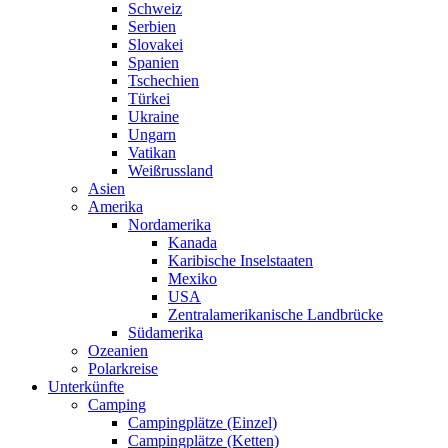
Schweiz
Serbien
Slovakei
Spanien
Tschechien
Türkei
Ukraine
Ungarn
Vatikan
Weißrussland
Asien
Amerika
Nordamerika
Kanada
Karibische Inselstaaten
Mexiko
USA
Zentralamerikanische Landbrücke
Südamerika
Ozeanien
Polarkreise
Unterkünfte
Camping
Campingplätze (Einzel)
Campingplätze (Ketten)