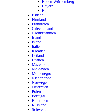
Baden-Württemberg
Bayern
Berlin
Estland
Finnland
Frankreich
Griechenland
Großbritannien
Irland
Island
Italien
Kroatien
Letland
Litauen
Mazedonien
Moldavien
Montenegro
Niederlande
Norwegen
Österreich
Polen
Portugal
Rumänien
Russland
Schweden