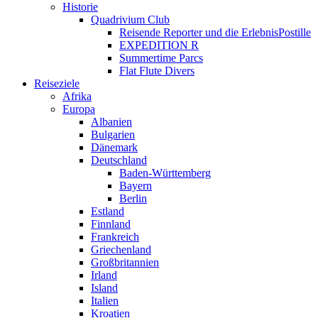
Historie
Quadrivium Club
Reisende Reporter und die ErlebnisPostille
EXPEDITION R
Summertime Parcs
Flat Flute Divers
Reiseziele
Afrika
Europa
Albanien
Bulgarien
Dänemark
Deutschland
Baden-Württemberg
Bayern
Berlin
Estland
Finnland
Frankreich
Griechenland
Großbritannien
Irland
Island
Italien
Kroatien