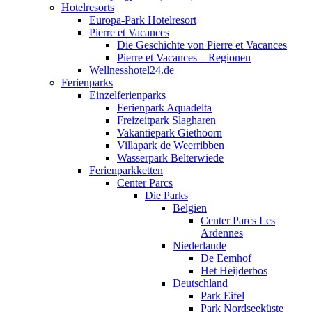
Hotelresorts
Europa-Park Hotelresort
Pierre et Vacances
Die Geschichte von Pierre et Vacances
Pierre et Vacances – Regionen
Wellnesshotel24.de
Ferienparks
Einzelferienparks
Ferienpark Aquadelta
Freizeitpark Slagharen
Vakantiepark Giethoorn
Villapark de Weerribben
Wasserpark Belterwiede
Ferienparkketten
Center Parcs
Die Parks
Belgien
Center Parcs Les
Ardennes
Niederlande
De Eemhof
Het Heijderbos
Deutschland
Park Eifel
Park Nordseeküste