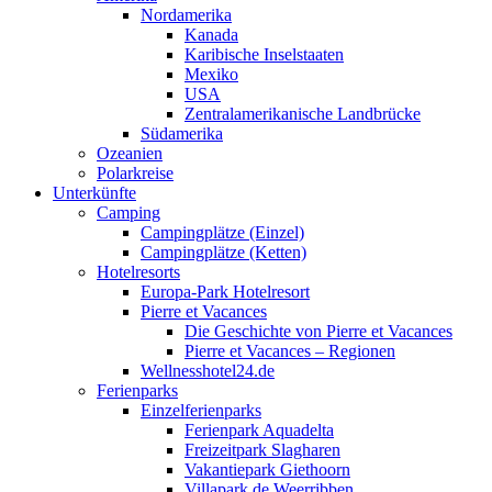
Nordamerika
Kanada
Karibische Inselstaaten
Mexiko
USA
Zentralamerikanische Landbrücke
Südamerika
Ozeanien
Polarkreise
Unterkünfte
Camping
Campingplätze (Einzel)
Campingplätze (Ketten)
Hotelresorts
Europa-Park Hotelresort
Pierre et Vacances
Die Geschichte von Pierre et Vacances
Pierre et Vacances – Regionen
Wellnesshotel24.de
Ferienparks
Einzelferienparks
Ferienpark Aquadelta
Freizeitpark Slagharen
Vakantiepark Giethoorn
Villapark de Weerribben