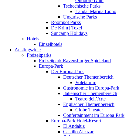
Ouddorp Duin
Tschechische Parks
Landal Marina Lipno
Ungarische Parks
Roompot Parks
De Krim | Texel
Suncamp Holidays
Hotels
Einzelhotels
Ausflugsziele
Freizeitparks
Freizeitpark Ravensburger Spieleland
Europa-Park
Der Europa-Park
Deutscher Themenbereich
Voletarium
Gastronomie im Europa-Park
Italienischer Themenbereich
Teatro dell’Arte
Englischer Themenbereich
Globe Theater
Confertainment im Europa-Park
Europa-Park Hotel-Resort
El Andaluz
Castillo Alcazar