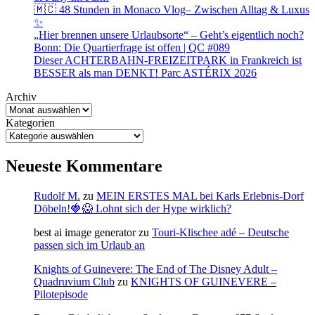
🇲🇨 48 Stunden in Monaco Vlog– Zwischen Alltag & Luxus
✨
„Hier brennen unsere Urlaubsorte“ – Geht’s eigentlich noch?
Bonn: Die Quartierfrage ist offen | QC #089
Dieser ACHTERBAHN-FREIZEITPARK in Frankreich ist
BESSER als man DENKT! Parc ASTÉRIX 2026
Archiv
Kategorien
Neueste Kommentare
Rudolf M.
zu
MEIN ERSTES MAL bei Karls Erlebnis-Dorf
Döbeln!🍓😱 Lohnt sich der Hype wirklich?
best ai image generator
zu
Touri-Klischee adé – Deutsche
passen sich im Urlaub an
Knights of Guinevere: The End of The Disney Adult –
Quadruvium Club
zu
KNIGHTS OF GUINEVERE –
Pilotepisode