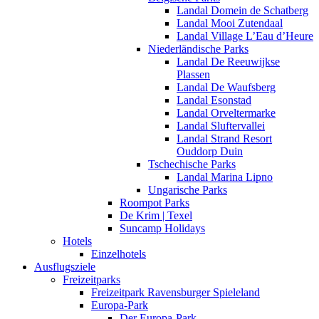
Landal Domein de Schatberg
Landal Mooi Zutendaal
Landal Village L’Eau d’Heure
Niederländische Parks
Landal De Reeuwijkse
Plassen
Landal De Waufsberg
Landal Esonstad
Landal Orveltermarke
Landal Sluftervallei
Landal Strand Resort
Ouddorp Duin
Tschechische Parks
Landal Marina Lipno
Ungarische Parks
Roompot Parks
De Krim | Texel
Suncamp Holidays
Hotels
Einzelhotels
Ausflugsziele
Freizeitparks
Freizeitpark Ravensburger Spieleland
Europa-Park
Der Europa-Park