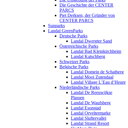
Die Geschichte der CENTER
PARCS
Piet Derksen, der Gründer von
CENTER PARCS
Sunparks
Landal GreenParks
Deutsche Parks
Landal Dwergter Sand
Österreichische Parks
Landal Bad Kleinkirchheim
Landal Katschberg
Schweizer Parks
Belgische Parks
Landal Domein de Schatberg
Landal Mooi Zutendaal
Landal Village L’Eau d’Heure
Niederländische Parks
Landal De Reeuwijkse
Plassen
Landal De Waufsberg
Landal Esonstad
Landal Orveltermarke
Landal Sluftervallei
Landal Strand Resort