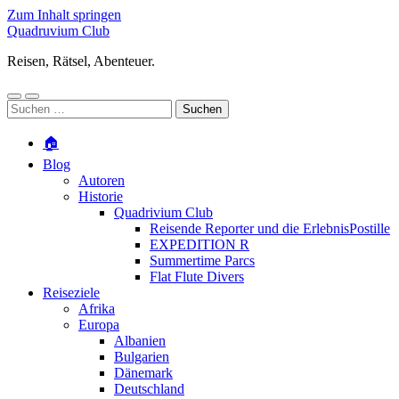
Zum Inhalt springen
Quadruvium Club
Reisen, Rätsel, Abenteuer.
Mobile-
Suchfeld
Suchen
Menü
ein-/ausblenden
nach:
ein-/ausblenden
🏠
Blog
Autoren
Historie
Quadrivium Club
Reisende Reporter und die ErlebnisPostille
EXPEDITION R
Summertime Parcs
Flat Flute Divers
Reiseziele
Afrika
Europa
Albanien
Bulgarien
Dänemark
Deutschland