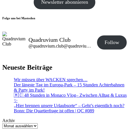
Newsletter abonnieren
Folge uns bei Mastodon
Quadruvium Club
Follow
@quadruvium.club@quadruvium.club
Neueste Beiträge
Wir müssen über WACKEN sprechen…
Der längste Tag im Europa-Park – 15 Stunden Achterbahnen
& Party im Park!
🇲🇨 48 Stunden in Monaco Vlog– Zwischen Alltag & Luxus
✨
„Hier brennen unsere Urlaubsorte“ – Geht’s eigentlich noch?
Bonn: Die Quartierfrage ist offen | QC #089
Archiv