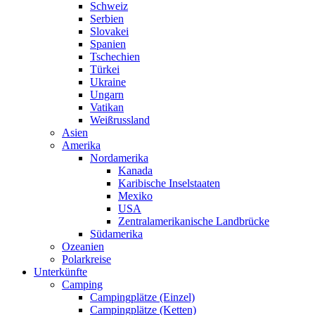
Schweiz
Serbien
Slovakei
Spanien
Tschechien
Türkei
Ukraine
Ungarn
Vatikan
Weißrussland
Asien
Amerika
Nordamerika
Kanada
Karibische Inselstaaten
Mexiko
USA
Zentralamerikanische Landbrücke
Südamerika
Ozeanien
Polarkreise
Unterkünfte
Camping
Campingplätze (Einzel)
Campingplätze (Ketten)