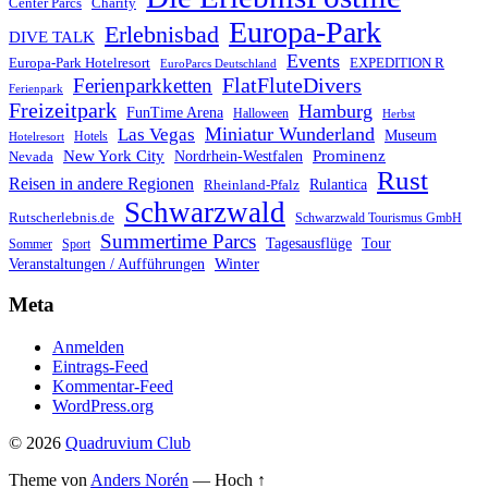
Center Parcs
Charity
Europa-Park
Erlebnisbad
DIVE TALK
Events
Europa-Park Hotelresort
EXPEDITION R
EuroParcs Deutschland
FlatFluteDivers
Ferienparkketten
Ferienpark
Freizeitpark
Hamburg
FunTime Arena
Halloween
Herbst
Miniatur Wunderland
Las Vegas
Museum
Hotels
Hotelresort
Prominenz
New York City
Nordrhein-Westfalen
Nevada
Rust
Reisen in andere Regionen
Rulantica
Rheinland-Pfalz
Schwarzwald
Rutscherlebnis.de
Schwarzwald Tourismus GmbH
Summertime Parcs
Tagesausflüge
Tour
Sommer
Sport
Winter
Veranstaltungen / Aufführungen
Meta
Anmelden
Eintrags-Feed
Kommentar-Feed
WordPress.org
© 2026
Quadruvium Club
Theme von
Anders Norén
—
Hoch ↑