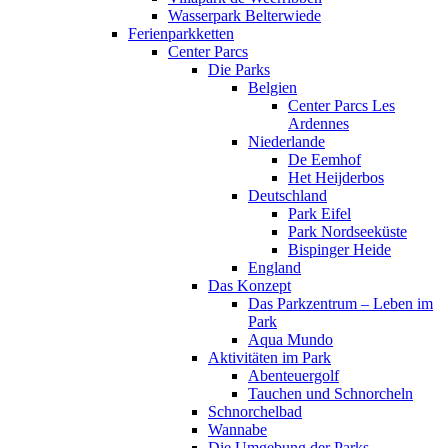
Wasserpark Belterwiede
Ferienparkketten
Center Parcs
Die Parks
Belgien
Center Parcs Les
Ardennes
Niederlande
De Eemhof
Het Heijderbos
Deutschland
Park Eifel
Park Nordseeküste
Bispinger Heide
England
Das Konzept
Das Parkzentrum – Leben im
Park
Aqua Mundo
Aktivitäten im Park
Abenteuergolf
Tauchen und Schnorcheln
Schnorchelbad
Wannabe
Die Umgebung der Parks