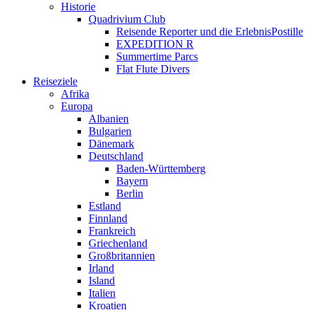
Historie
Quadrivium Club
Reisende Reporter und die ErlebnisPostille
EXPEDITION R
Summertime Parcs
Flat Flute Divers
Reiseziele
Afrika
Europa
Albanien
Bulgarien
Dänemark
Deutschland
Baden-Württemberg
Bayern
Berlin
Estland
Finnland
Frankreich
Griechenland
Großbritannien
Irland
Island
Italien
Kroatien