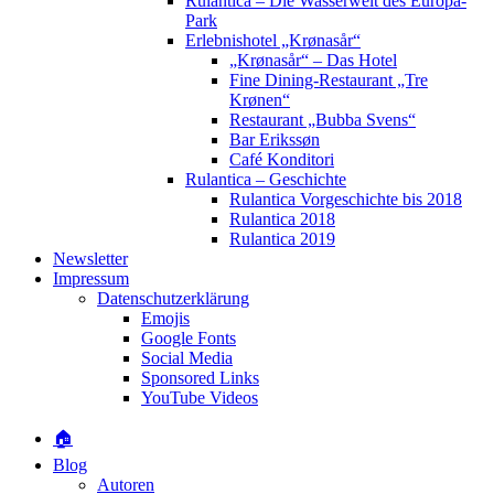
Rulantica – Die Wasserwelt des Europa-
Park
Erlebnishotel „Krønasår“
„Krønasår“ – Das Hotel
Fine Dining-Restaurant „Tre
Krønen“
Restaurant „Bubba Svens“
Bar Erikssøn
Café Konditori
Rulantica – Geschichte
Rulantica Vorgeschichte bis 2018
Rulantica 2018
Rulantica 2019
Newsletter
Impressum
Datenschutzerklärung
Emojis
Google Fonts
Social Media
Sponsored Links
YouTube Videos
🏠
Blog
Autoren