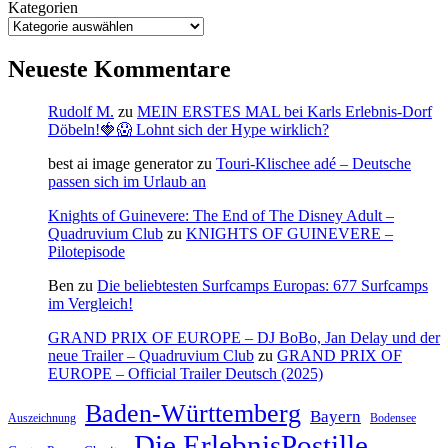
Kategorien
Neueste Kommentare
Rudolf M.
zu
MEIN ERSTES MAL bei Karls Erlebnis-Dorf
Döbeln!🍓😱 Lohnt sich der Hype wirklich?
best ai image generator
zu
Touri-Klischee adé – Deutsche
passen sich im Urlaub an
Knights of Guinevere: The End of The Disney Adult –
Quadruvium Club
zu
KNIGHTS OF GUINEVERE –
Pilotepisode
Ben
zu
Die beliebtesten Surfcamps Europas: 677 Surfcamps
im Vergleich!
GRAND PRIX OF EUROPE – DJ BoBo, Jan Delay und der
neue Trailer – Quadruvium Club
zu
GRAND PRIX OF
EUROPE – Official Trailer Deutsch (2025)
Baden-Württemberg
Bayern
Auszeichnung
Bodensee
Die ErlebnisPostille