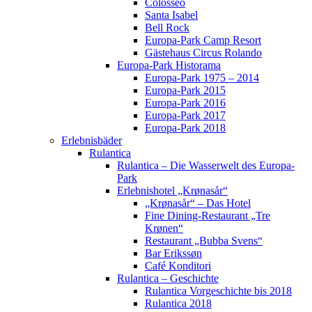
Colosseo
Santa Isabel
Bell Rock
Europa-Park Camp Resort
Gästehaus Circus Rolando
Europa-Park Historama
Europa-Park 1975 – 2014
Europa-Park 2015
Europa-Park 2016
Europa-Park 2017
Europa-Park 2018
Erlebnisbäder
Rulantica
Rulantica – Die Wasserwelt des Europa-
Park
Erlebnishotel „Krønasår“
„Krønasår“ – Das Hotel
Fine Dining-Restaurant „Tre
Krønen“
Restaurant „Bubba Svens“
Bar Erikssøn
Café Konditori
Rulantica – Geschichte
Rulantica Vorgeschichte bis 2018
Rulantica 2018