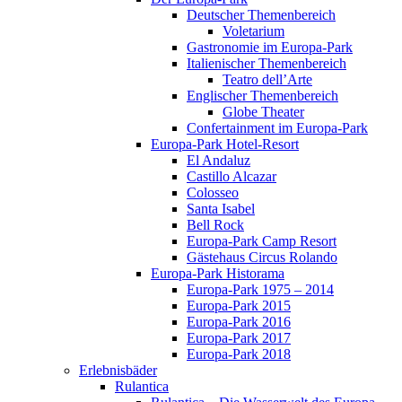
Deutscher Themenbereich
Voletarium
Gastronomie im Europa-Park
Italienischer Themenbereich
Teatro dell’Arte
Englischer Themenbereich
Globe Theater
Confertainment im Europa-Park
Europa-Park Hotel-Resort
El Andaluz
Castillo Alcazar
Colosseo
Santa Isabel
Bell Rock
Europa-Park Camp Resort
Gästehaus Circus Rolando
Europa-Park Historama
Europa-Park 1975 – 2014
Europa-Park 2015
Europa-Park 2016
Europa-Park 2017
Europa-Park 2018
Erlebnisbäder
Rulantica