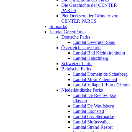
Die Geschichte der CENTER
PARCS
Piet Derksen, der Gründer von
CENTER PARCS
Sunparks
Landal GreenParks
Deutsche Parks
Landal Dwergter Sand
Österreichische Parks
Landal Bad Kleinkirchheim
Landal Katschberg
Schweizer Parks
Belgische Parks
Landal Domein de Schatberg
Landal Mooi Zutendaal
Landal Village L’Eau d’Heure
Niederländische Parks
Landal De Reeuwijkse
Plassen
Landal De Waufsberg
Landal Esonstad
Landal Orveltermarke
Landal Sluftervallei
Landal Strand Resort