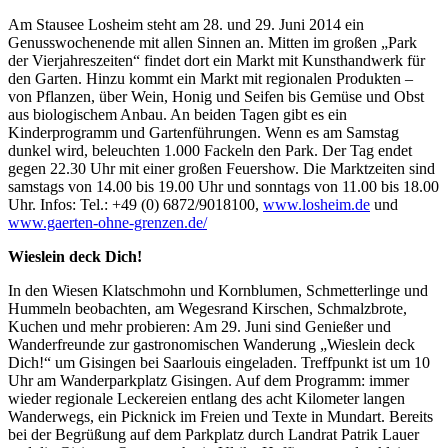
Am Stausee Losheim steht am 28. und 29. Juni 2014 ein
Genusswochenende mit allen Sinnen an. Mitten im großen „Park
der Vierjahreszeiten“ findet dort ein Markt mit Kunsthandwerk für
den Garten. Hinzu kommt ein Markt mit regionalen Produkten –
von Pflanzen, über Wein, Honig und Seifen bis Gemüse und Obst
aus biologischem Anbau. An beiden Tagen gibt es ein
Kinderprogramm und Gartenführungen. Wenn es am Samstag
dunkel wird, beleuchten 1.000 Fackeln den Park. Der Tag endet
gegen 22.30 Uhr mit einer großen Feuershow. Die Marktzeiten sind
samstags von 14.00 bis 19.00 Uhr und sonntags von 11.00 bis 18.00
Uhr. Infos: Tel.: +49 (0) 6872/9018100,
www.losheim.de
und
www.gaerten-ohne-grenzen.de/
Wieslein deck Dich!
In den Wiesen Klatschmohn und Kornblumen, Schmetterlinge und
Hummeln beobachten, am Wegesrand Kirschen, Schmalzbrote,
Kuchen und mehr probieren: Am 29. Juni sind Genießer und
Wanderfreunde zur gastronomischen Wanderung „Wieslein deck
Dich!“ um Gisingen bei Saarlouis eingeladen. Treffpunkt ist um 10
Uhr am Wanderparkplatz Gisingen. Auf dem Programm: immer
wieder regionale Leckereien entlang des acht Kilometer langen
Wanderwegs, ein Picknick im Freien und Texte in Mundart. Bereits
bei der Begrüßung auf dem Parkplatz durch Landrat Patrik Lauer