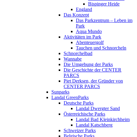
Bispinger Heide
England
Das Konzept
Das Parkzentrum – Leben im
Park
Aqua Mundo
Aktivitäten im Park
Abenteuergolf
Tauchen und Schnorcheln
Schnorchelbad
Wannabe
Die Umgebung der Parks
Die Geschichte der CENTER
PARCS
Piet Derksen, der Gründer von
CENTER PARCS
Sunparks
Landal GreenParks
Deutsche Parks
Landal Dwergter Sand
Österreichische Parks
Landal Bad Kleinkirchheim
Landal Katschberg
Schweizer Parks
Belgische Parks