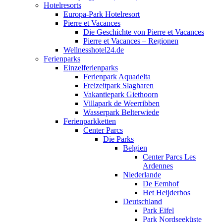
Hotelresorts
Europa-Park Hotelresort
Pierre et Vacances
Die Geschichte von Pierre et Vacances
Pierre et Vacances – Regionen
Wellnesshotel24.de
Ferienparks
Einzelferienparks
Ferienpark Aquadelta
Freizeitpark Slagharen
Vakantiepark Giethoorn
Villapark de Weerribben
Wasserpark Belterwiede
Ferienparkketten
Center Parcs
Die Parks
Belgien
Center Parcs Les
Ardennes
Niederlande
De Eemhof
Het Heijderbos
Deutschland
Park Eifel
Park Nordseeküste