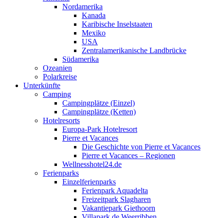
Nordamerika
Kanada
Karibische Inselstaaten
Mexiko
USA
Zentralamerikanische Landbrücke
Südamerika
Ozeanien
Polarkreise
Unterkünfte
Camping
Campingplätze (Einzel)
Campingplätze (Ketten)
Hotelresorts
Europa-Park Hotelresort
Pierre et Vacances
Die Geschichte von Pierre et Vacances
Pierre et Vacances – Regionen
Wellnesshotel24.de
Ferienparks
Einzelferienparks
Ferienpark Aquadelta
Freizeitpark Slagharen
Vakantiepark Giethoorn
Villapark de Weerribben