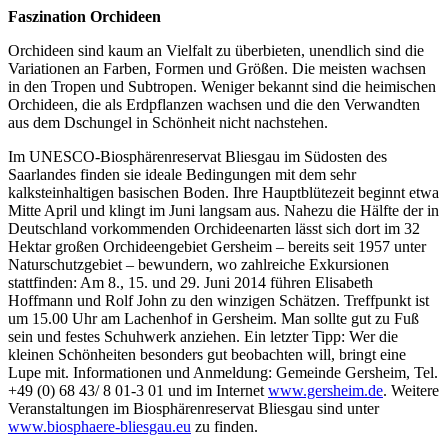
Faszination Orchideen
Orchideen sind kaum an Vielfalt zu überbieten, unendlich sind die
Variationen an Farben, Formen und Größen. Die meisten wachsen
in den Tropen und Subtropen. Weniger bekannt sind die heimischen
Orchideen, die als Erdpflanzen wachsen und die den Verwandten
aus dem Dschungel in Schönheit nicht nachstehen.
Im UNESCO-Biosphärenreservat Bliesgau im Südosten des
Saarlandes finden sie ideale Bedingungen mit dem sehr
kalksteinhaltigen basischen Boden. Ihre Hauptblütezeit beginnt etwa
Mitte April und klingt im Juni langsam aus. Nahezu die Hälfte der in
Deutschland vorkommenden Orchideenarten lässt sich dort im 32
Hektar großen Orchideengebiet Gersheim – bereits seit 1957 unter
Naturschutzgebiet – bewundern, wo zahlreiche Exkursionen
stattfinden: Am 8., 15. und 29. Juni 2014 führen Elisabeth
Hoffmann und Rolf John zu den winzigen Schätzen. Treffpunkt ist
um 15.00 Uhr am Lachenhof in Gersheim. Man sollte gut zu Fuß
sein und festes Schuhwerk anziehen. Ein letzter Tipp: Wer die
kleinen Schönheiten besonders gut beobachten will, bringt eine
Lupe mit. Informationen und Anmeldung: Gemeinde Gersheim, Tel.
+49 (0) 68 43/ 8 01-3 01 und im Internet
www.gersheim.de
. Weitere
Veranstaltungen im Biosphärenreservat Bliesgau sind unter
www.biosphaere-bliesgau.eu
zu finden.