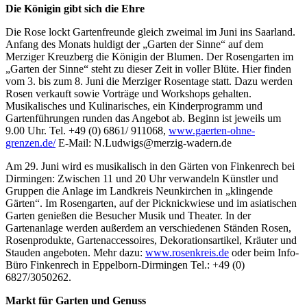
Die Königin gibt sich die Ehre
Die Rose lockt Gartenfreunde gleich zweimal im Juni ins Saarland.
Anfang des Monats huldigt der „Garten der Sinne“ auf dem
Merziger Kreuzberg die Königin der Blumen. Der Rosengarten im
„Garten der Sinne“ steht zu dieser Zeit in voller Blüte. Hier finden
vom 3. bis zum 8. Juni die Merziger Rosentage statt. Dazu werden
Rosen verkauft sowie Vorträge und Workshops gehalten.
Musikalisches und Kulinarisches, ein Kinderprogramm und
Gartenführungen runden das Angebot ab. Beginn ist jeweils um
9.00 Uhr. Tel. +49 (0) 6861/ 911068,
www.gaerten-ohne-
grenzen.de/
E-Mail: N.Ludwigs@merzig-wadern.de
Am 29. Juni wird es musikalisch in den Gärten von Finkenrech bei
Dirmingen: Zwischen 11 und 20 Uhr verwandeln Künstler und
Gruppen die Anlage im Landkreis Neunkirchen in „klingende
Gärten“. Im Rosengarten, auf der Picknickwiese und im asiatischen
Garten genießen die Besucher Musik und Theater. In der
Gartenanlage werden außerdem an verschiedenen Ständen Rosen,
Rosenprodukte, Gartenaccessoires, Dekorationsartikel, Kräuter und
Stauden angeboten. Mehr dazu:
www.rosenkreis.de
oder beim Info-
Büro Finkenrech in Eppelborn-Dirmingen Tel.: +49 (0)
6827/3050262.
Markt für Garten und Genuss