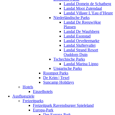
Landal Domein de Schatberg
Landal Mooi Zutendaal
Landal Village L’Eau d’Heure
Niederländische Parks
Landal De Reeuwijkse
Plassen
Landal De Waufsberg
Landal Esonstad
Landal Orveltermarke
Landal Sluftervallei
Landal Strand Resort
Ouddorp Duin
Tschechische Parks
Landal Marina Lipno
Ungarische Parks
Roompot Parks
De Krim | Texel
Suncamp Holidays
Hotels
Einzelhotels
Ausflugsziele
Freizeitparks
Freizeitpark Ravensburger Spieleland
Europa-Park
Der Europa-Park