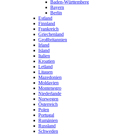
Baden-Württemberg
Bayern
Berlin
Estland
Finnland
Frankreich
Griechenland
Großbritannien
Irland
Island
Italien
Kroatien
Letland
Litauen
Mazedonien
Moldavien
Montenegro
Niederlande
Norwegen
Österreich
Polen
Portugal
Rumänien
Russland
Schweden