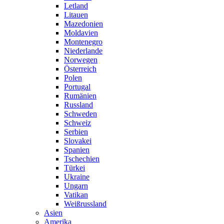
Letland
Litauen
Mazedonien
Moldavien
Montenegro
Niederlande
Norwegen
Österreich
Polen
Portugal
Rumänien
Russland
Schweden
Schweiz
Serbien
Slovakei
Spanien
Tschechien
Türkei
Ukraine
Ungarn
Vatikan
Weißrussland
Asien
Amerika