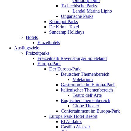
Ouddorp Duin
Tschechische Parks
Landal Marina Lipno
Ungarische Parks
Roompot Parks
De Krim | Texel
Suncamp Holidays
Hotels
Einzelhotels
Ausflugsziele
Freizeitparks
Freizeitpark Ravensburger Spieleland
Europa-Park
Der Europa-Park
Deutscher Themenbereich
Voletarium
Gastronomie im Europa-Park
Italienischer Themenbereich
Teatro dell’Arte
Englischer Themenbereich
Globe Theater
Confertainment im Europa-Park
Europa-Park Hotel-Resort
El Andaluz
Castillo Alcazar