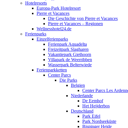
Hotelresorts
Europa-Park Hotelresort
Pierre et Vacances
Die Geschichte von Pierre et Vacances
Pierre et Vacances – Regionen
Wellnesshotel24.de
Ferienparks
Einzelferienparks
Ferienpark Aquadelta
Freizeitpark Slagharen
Vakantiepark Giethoorn
Villapark de Weerribben
Wasserpark Belterwiede
Ferienparkketten
Center Parcs
Die Parks
Belgien
Center Parcs Les Ardenn
Niederlande
De Eemhof
Het Heijderbos
Deutschland
Park Eifel
Park Nordseeküste
Bispinger Heide