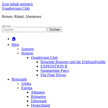
Zum Inhalt springen
Quadruvium Club
Reisen, Rätsel, Abenteuer.
Mobile-
Suchfeld
Suchen
Menü
ein-/ausblenden
nach:
ein-/ausblenden
🏠
Blog
Autoren
Historie
Quadrivium Club
Reisende Reporter und die ErlebnisPostille
EXPEDITION R
Summertime Parcs
Flat Flute Divers
Reiseziele
Afrika
Europa
Albanien
Bulgarien
Dänemark
Deutschland