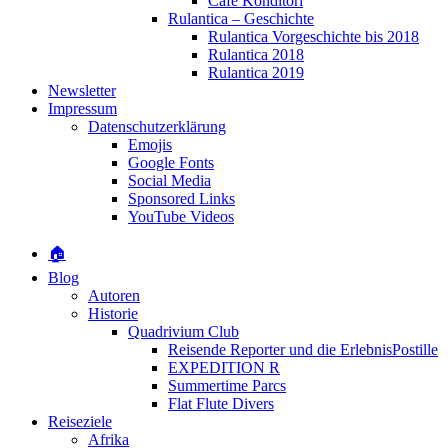
Café Konditori
Rulantica – Geschichte
Rulantica Vorgeschichte bis 2018
Rulantica 2018
Rulantica 2019
Newsletter
Impressum
Datenschutzerklärung
Emojis
Google Fonts
Social Media
Sponsored Links
YouTube Videos
🏠
Blog
Autoren
Historie
Quadrivium Club
Reisende Reporter und die ErlebnisPostille
EXPEDITION R
Summertime Parcs
Flat Flute Divers
Reiseziele
Afrika