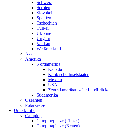
Schweiz
Serbien
Slovakei
Spanien
Tschechien
Türkei
Ukraine
Ungarn
Vatikan
Weißrussland
Asien
Amerika
Nordamerika
Kanada
Karibische Inselstaaten
Mexiko
USA
Zentralamerikanische Landbrücke
Südamerika
Ozeanien
Polarkreise
Unterkünfte
Camping
Campingplätze (Einzel)
Campingplätze (Ketten)