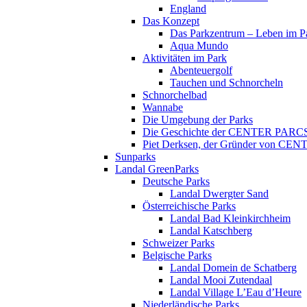
England
Das Konzept
Das Parkzentrum – Leben im P
Aqua Mundo
Aktivitäten im Park
Abenteuergolf
Tauchen und Schnorcheln
Schnorchelbad
Wannabe
Die Umgebung der Parks
Die Geschichte der CENTER PARC
Piet Derksen, der Gründer von C
Sunparks
Landal GreenParks
Deutsche Parks
Landal Dwergter Sand
Österreichische Parks
Landal Bad Kleinkirchheim
Landal Katschberg
Schweizer Parks
Belgische Parks
Landal Domein de Schatberg
Landal Mooi Zutendaal
Landal Village L’Eau d’Heure
Niederländische Parks