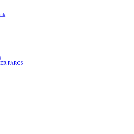
ark
S
ENTER PARCS