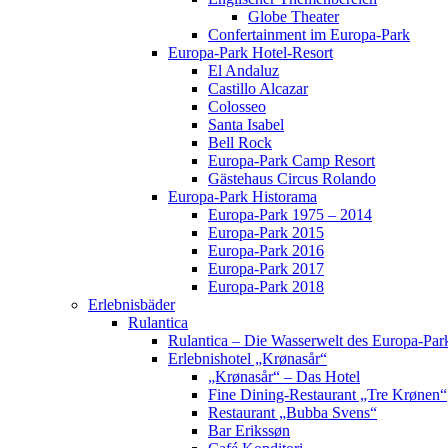
Globe Theater
Confertainment im Europa-Park
Europa-Park Hotel-Resort
El Andaluz
Castillo Alcazar
Colosseo
Santa Isabel
Bell Rock
Europa-Park Camp Resort
Gästehaus Circus Rolando
Europa-Park Historama
Europa-Park 1975 – 2014
Europa-Park 2015
Europa-Park 2016
Europa-Park 2017
Europa-Park 2018
Erlebnisbäder
Rulantica
Rulantica – Die Wasserwelt des Europa-Par
Erlebnishotel „Krønasår“
„Krønasår“ – Das Hotel
Fine Dining-Restaurant „Tre Krønen“
Restaurant „Bubba Svens“
Bar Erikssøn