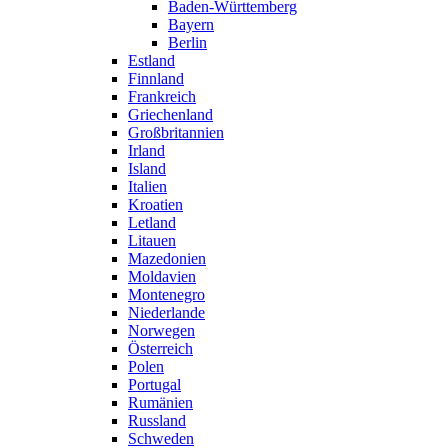
Baden-Württemberg
Bayern
Berlin
Estland
Finnland
Frankreich
Griechenland
Großbritannien
Irland
Island
Italien
Kroatien
Letland
Litauen
Mazedonien
Moldavien
Montenegro
Niederlande
Norwegen
Österreich
Polen
Portugal
Rumänien
Russland
Schweden