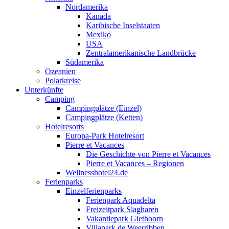
Nordamerika
Kanada
Karibische Inselstaaten
Mexiko
USA
Zentralamerikanische Landbrücke
Südamerika
Ozeanien
Polarkreise
Unterkünfte
Camping
Campingplätze (Einzel)
Campingplätze (Ketten)
Hotelresorts
Europa-Park Hotelresort
Pierre et Vacances
Die Geschichte von Pierre et Vacances
Pierre et Vacances – Regionen
Wellnesshotel24.de
Ferienparks
Einzelferienparks
Ferienpark Aquadelta
Freizeitpark Slagharen
Vakantiepark Giethoorn
Villapark de Weerribben