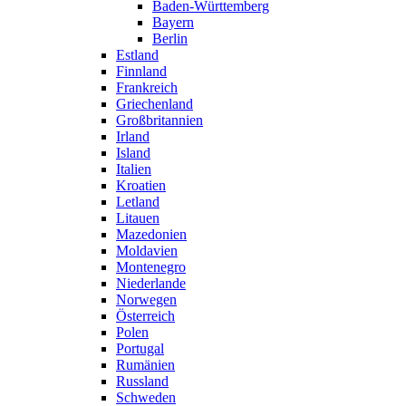
Baden-Württemberg
Bayern
Berlin
Estland
Finnland
Frankreich
Griechenland
Großbritannien
Irland
Island
Italien
Kroatien
Letland
Litauen
Mazedonien
Moldavien
Montenegro
Niederlande
Norwegen
Österreich
Polen
Portugal
Rumänien
Russland
Schweden