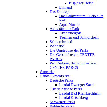
Bispinger Heide
England
Das Konzept
Das Parkzentrum – Leben im
Park
Aqua Mundo
Aktivitäten im Park
Abenteuergolf
Tauchen und Schnorcheln
Schnorchelbad
Wannabe
Die Umgebung der Parks
Die Geschichte der CENTER
PARCS
Piet Derksen, der Gründer von
CENTER PARCS
Sunparks
Landal GreenParks
Deutsche Parks
Landal Dwergter Sand
Österreichische Parks
Landal Bad Kleinkirchheim
Landal Katschberg
Schweizer Parks
Belgische Parks