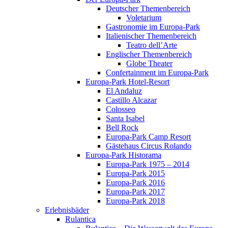
Deutscher Themenbereich
Voletarium
Gastronomie im Europa-Park
Italienischer Themenbereich
Teatro dell’Arte
Englischer Themenbereich
Globe Theater
Confertainment im Europa-Park
Europa-Park Hotel-Resort
El Andaluz
Castillo Alcazar
Colosseo
Santa Isabel
Bell Rock
Europa-Park Camp Resort
Gästehaus Circus Rolando
Europa-Park Historama
Europa-Park 1975 – 2014
Europa-Park 2015
Europa-Park 2016
Europa-Park 2017
Europa-Park 2018
Erlebnisbäder
Rulantica