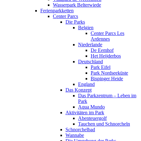
Wasserpark Belterwiede
Ferienparkketten
Center Parcs
Die Parks
Belgien
Center Parcs Les
Ardennes
Niederlande
De Eemhof
Het Heijderbos
Deutschland
Park Eifel
Park Nordseeküste
Bispinger Heide
England
Das Konzept
Das Parkzentrum – Leben im
Park
Aqua Mundo
Aktivitäten im Park
Abenteuergolf
Tauchen und Schnorcheln
Schnorchelbad
Wannabe
Die Umgebung der Parks