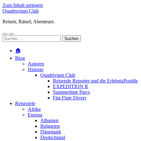
Zum Inhalt springen
Quadruvium Club
Reisen, Rätsel, Abenteuer.
Mobile-
Suchfeld
Suchen
Menü
ein-/ausblenden
nach:
ein-/ausblenden
🏠
Blog
Autoren
Historie
Quadrivium Club
Reisende Reporter und die ErlebnisPostille
EXPEDITION R
Summertime Parcs
Flat Flute Divers
Reiseziele
Afrika
Europa
Albanien
Bulgarien
Dänemark
Deutschland