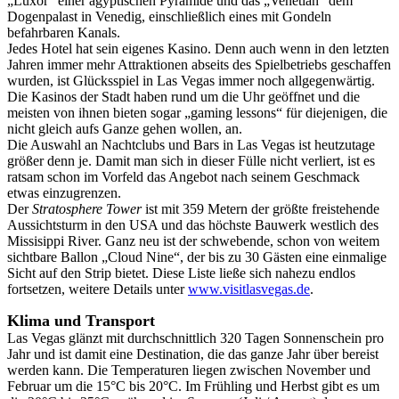
„Luxor“ einer ägyptischen Pyramide und das „Venetian“ dem
Dogenpalast in Venedig, einschließlich eines mit Gondeln
befahrbaren Kanals.
Jedes Hotel hat sein eigenes Kasino. Denn auch wenn in den letzten
Jahren immer mehr Attraktionen abseits des Spielbetriebs geschaffen
wurden, ist Glücksspiel in Las Vegas immer noch allgegenwärtig.
Die Kasinos der Stadt haben rund um die Uhr geöffnet und die
meisten von ihnen bieten sogar „gaming lessons“ für diejenigen, die
nicht gleich aufs Ganze gehen wollen, an.
Die Auswahl an Nachtclubs und Bars in Las Vegas ist heutzutage
größer denn je. Damit man sich in dieser Fülle nicht verliert, ist es
ratsam schon im Vorfeld das Angebot nach seinem Geschmack
etwas einzugrenzen.
Der
Stratosphere Tower
ist mit 359 Metern der größte freistehende
Aussichtsturm in den USA und das höchste Bauwerk westlich des
Missisippi River. Ganz neu ist der schwebende, schon von weitem
sichtbare Ballon „Cloud Nine“, der bis zu 30 Gästen eine einmalige
Sicht auf den Strip bietet. Diese Liste ließe sich nahezu endlos
fortsetzen, weitere Details unter
www.visitlasvegas.de
.
Klima und Transport
Las Vegas glänzt mit durchschnittlich 320 Tagen Sonnenschein pro
Jahr und ist damit eine Destination, die das ganze Jahr über bereist
werden kann. Die Temperaturen liegen zwischen November und
Februar um die 15°C bis 20°C. Im Frühling und Herbst gibt es um