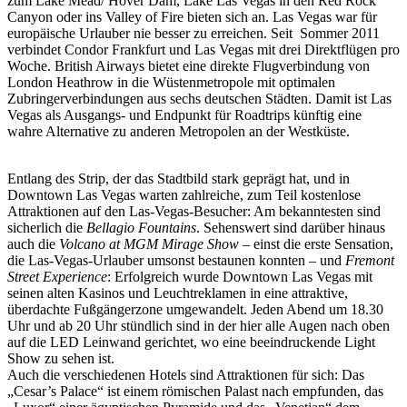
zum Lake Mead/ Hover Dam, Lake Las Vegas in den Red Rock
Canyon oder ins Valley of Fire bieten sich an. Las Vegas war für
europäische Urlauber nie besser zu erreichen. Seit Sommer 2011
verbindet Condor Frankfurt und Las Vegas mit drei Direktflügen pro
Woche. British Airways bietet eine direkte Flugverbindung von
London Heathrow in die Wüstenmetropole mit optimalen
Zubringerverbindungen aus sechs deutschen Städten. Damit ist Las
Vegas als Ausgangs- und Endpunkt für Roadtrips künftig eine
wahre Alternative zu anderen Metropolen an der Westküste.
Entlang des Strip, der das Stadtbild stark geprägt hat, und in
Downtown Las Vegas warten zahlreiche, zum Teil kostenlose
Attraktionen auf den Las-Vegas-Besucher: Am bekanntesten sind
sicherlich die
Bellagio Fountains
. Sehenswert sind darüber hinaus
auch die
Volcano at MGM Mirage Show
– einst die erste Sensation,
die Las-Vegas-Urlauber umsonst bestaunen konnten – und
Fremont
Street Experience
: Erfolgreich wurde Downtown Las Vegas mit
seinen alten Kasinos und Leuchtreklamen in eine attraktive,
überdachte Fußgängerzone umgewandelt. Jeden Abend um 18.30
Uhr und ab 20 Uhr stündlich sind in der hier alle Augen nach oben
auf die LED Leinwand gerichtet, wo eine beeindruckende Light
Show zu sehen ist.
Auch die verschiedenen Hotels sind Attraktionen für sich: Das
„Cesar’s Palace“ ist einem römischen Palast nach empfunden, das