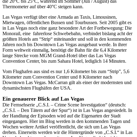
die 20°C bis 25°C, während im Sommer (Juli / August) das
Thermometer auf über 40°C steigen kann.
Las Vegas verfügt über eine Armada an Taxis, Limousinen,
Mietwagen, öffentlichen Bussen und Tourbussen. Seit 2005 gibt es
in Las Vegas noch eine ganz besondere Art der Fortbewegung: Die
Monorail, eine fahrerlose Schwebebahn, verbindet bislang acht der
größten Hotels am “Strip“ miteinander und soll in den kommenden
Jahren noch bis Downtown Las Vegas ausgebaut werde. In ihrer
Form weltweit einmalig, benötigt die Bahn für die 6,4 Kilometer
lange Strecke vom MGM Grand-Hotel über das Las Vegas
Convention Center, bis zum Sahara Hotel, lediglich 14 Minuten.
Vom Flughafen aus sind es nur 1,6 Kilometer bis zum “Strip”, 5,6
Kilometer zum Convention Center und 8 Kilometer nach
Downtown Las Vegas. McCarran gilt als einer der modernsten und
dynamischsten Flughäfen der USA.
Ein genauerer Blick auf Las Vegas
Die Fernsehserie „C.S.I. – Crime Scene Investigation“ (deutsch:
„C.S.I. – Den Tätern auf der Spur“) ist in Las Vegas angesiedelt. In
der Handlung der Episoden wird auf die Eigenarten der Stadt
eingegangen. Hier im Blog werden in den kommenden Tagen und
Wochen weitere Artikel veröffentlicht, die sich um Las Vegas
drehen. Einerseits werden wir die Hintergründe von „C.S.I.“ in Las