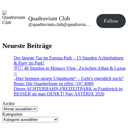
Quadruvium Club
Follow
@quadruvium.club@quadruvium.club
Neueste Beiträge
Der längste Tag im Europa-Park – 15 Stunden Achterbahnen
& Party im Park!
🇲🇨 48 Stunden in Monaco Vlog– Zwischen Alltag & Luxus
✨
„Hier brennen unsere Urlaubsorte“ – Geht’s eigentlich noch?
Bonn: Die Quartierfrage ist offen | QC #089
Dieser ACHTERBAHN-FREIZEITPARK in Frankreich ist
BESSER als man DENKT! Parc ASTÉRIX 2026
Archiv
Kategorien