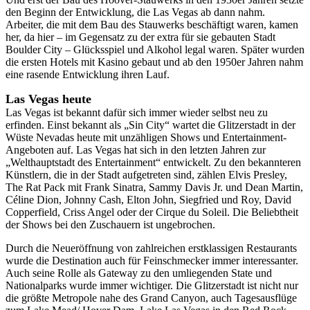
den Beginn der Entwicklung, die Las Vegas ab dann nahm.
Arbeiter, die mit dem Bau des Stauwerks beschäftigt waren, kamen
her, da hier – im Gegensatz zu der extra für sie gebauten Stadt
Boulder City – Glücksspiel und Alkohol legal waren. Später wurden
die ersten Hotels mit Kasino gebaut und ab den 1950er Jahren nahm
eine rasende Entwicklung ihren Lauf.
Las Vegas heute
Las Vegas ist bekannt dafür sich immer wieder selbst neu zu
erfinden. Einst bekannt als „Sin City“ wartet die Glitzerstadt in der
Wüste Nevadas heute mit unzähligen Shows und Entertainment-
Angeboten auf. Las Vegas hat sich in den letzten Jahren zur
„Welthauptstadt des Entertainment“ entwickelt. Zu den bekannteren
Künstlern, die in der Stadt aufgetreten sind, zählen Elvis Presley,
The Rat Pack mit Frank Sinatra, Sammy Davis Jr. und Dean Martin,
Céline Dion, Johnny Cash, Elton John, Siegfried und Roy, David
Copperfield, Criss Angel oder der Cirque du Soleil. Die Beliebtheit
der Shows bei den Zuschauern ist ungebrochen.
Durch die Neueröffnung von zahlreichen erstklassigen Restaurants
wurde die Destination auch für Feinschmecker immer interessanter.
Auch seine Rolle als Gateway zu den umliegenden State und
Nationalparks wurde immer wichtiger. Die Glitzerstadt ist nicht nur
die größte Metropole nahe des Grand Canyon, auch Tagesausflüge