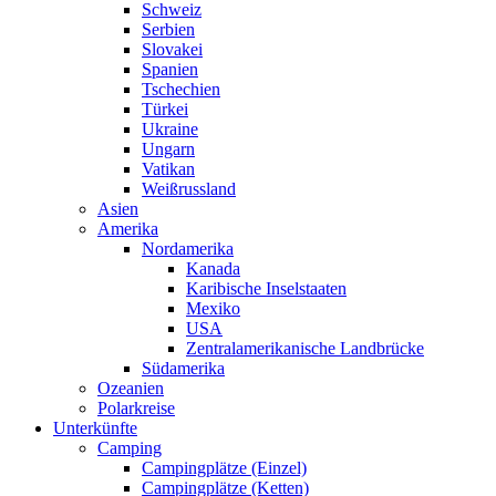
Schweiz
Serbien
Slovakei
Spanien
Tschechien
Türkei
Ukraine
Ungarn
Vatikan
Weißrussland
Asien
Amerika
Nordamerika
Kanada
Karibische Inselstaaten
Mexiko
USA
Zentralamerikanische Landbrücke
Südamerika
Ozeanien
Polarkreise
Unterkünfte
Camping
Campingplätze (Einzel)
Campingplätze (Ketten)