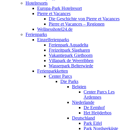
Hotelresorts
Europa-Park Hotelresort
Pierre et Vacances
Die Geschichte von Pierre et Vacances
Pierre et Vacances – Regionen
Wellnesshotel24.de
Ferienparks
Einzelferienparks
Ferienpark Aquadelta
Freizeitpark Slagharen
Vakantiepark Giethoorn
Villapark de Weerribben
Wasserpark Belterwiede
Ferienparkketten
Center Parcs
Die Parks
Belgien
Center Parcs Les
Ardennes
Niederlande
De Eemhof
Het Heijderbos
Deutschland
Park Eifel
Park Nordseeküste