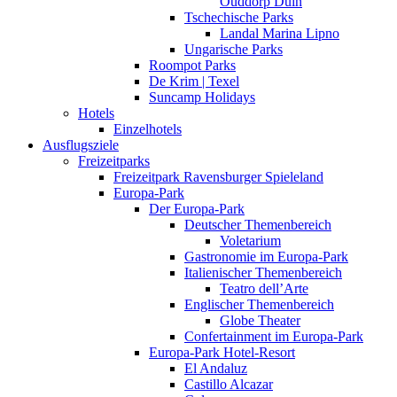
Ouddorp Duin
Tschechische Parks
Landal Marina Lipno
Ungarische Parks
Roompot Parks
De Krim | Texel
Suncamp Holidays
Hotels
Einzelhotels
Ausflugsziele
Freizeitparks
Freizeitpark Ravensburger Spieleland
Europa-Park
Der Europa-Park
Deutscher Themenbereich
Voletarium
Gastronomie im Europa-Park
Italienischer Themenbereich
Teatro dell’Arte
Englischer Themenbereich
Globe Theater
Confertainment im Europa-Park
Europa-Park Hotel-Resort
El Andaluz
Castillo Alcazar