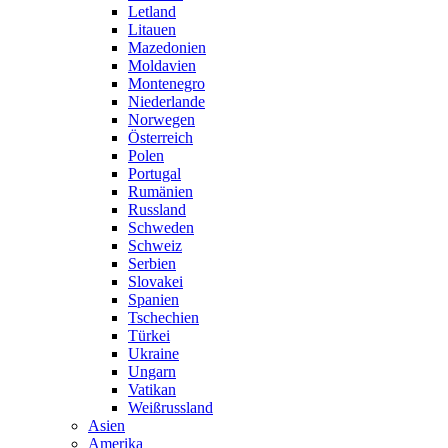
Letland
Litauen
Mazedonien
Moldavien
Montenegro
Niederlande
Norwegen
Österreich
Polen
Portugal
Rumänien
Russland
Schweden
Schweiz
Serbien
Slovakei
Spanien
Tschechien
Türkei
Ukraine
Ungarn
Vatikan
Weißrussland
Asien
Amerika