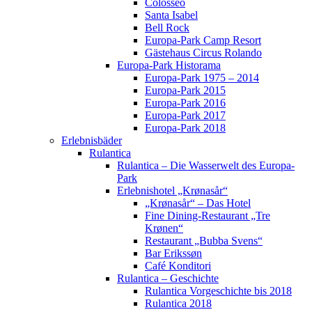
Colosseo
Santa Isabel
Bell Rock
Europa-Park Camp Resort
Gästehaus Circus Rolando
Europa-Park Historama
Europa-Park 1975 – 2014
Europa-Park 2015
Europa-Park 2016
Europa-Park 2017
Europa-Park 2018
Erlebnisbäder
Rulantica
Rulantica – Die Wasserwelt des Europa-
Park
Erlebnishotel „Krønasår“
„Krønasår“ – Das Hotel
Fine Dining-Restaurant „Tre
Krønen“
Restaurant „Bubba Svens“
Bar Erikssøn
Café Konditori
Rulantica – Geschichte
Rulantica Vorgeschichte bis 2018
Rulantica 2018