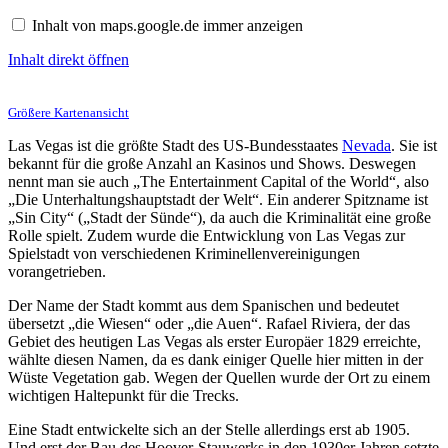
von
maps.google.de
Inhalt von maps.google.de immer anzeigen
anzeigen
Inhalt direkt öffnen
Größere Kartenansicht
Las Vegas ist die größte Stadt des US-Bundesstaates
Nevada
. Sie ist
bekannt für die große Anzahl an Kasinos und Shows. Deswegen
nennt man sie auch „The Entertainment Capital of the World“, also
„Die Unterhaltungshauptstadt der Welt“. Ein anderer Spitzname ist
„Sin City“ („Stadt der Sünde“), da auch die Kriminalität eine große
Rolle spielt. Zudem wurde die Entwicklung von Las Vegas zur
Spielstadt von verschiedenen Kriminellenvereinigungen
vorangetrieben.
Der Name der Stadt kommt aus dem Spanischen und bedeutet
übersetzt „die Wiesen“ oder „die Auen“. Rafael Riviera, der das
Gebiet des heutigen Las Vegas als erster Europäer 1829 erreichte,
wählte diesen Namen, da es dank einiger Quelle hier mitten in der
Wüste Vegetation gab. Wegen der Quellen wurde der Ort zu einem
wichtigen Haltepunkt für die Trecks.
Eine Stadt entwickelte sich an der Stelle allerdings erst ab 1905.
Und erst der Bau des Hoover-Stauwerks in den 1930er Jahren setzte