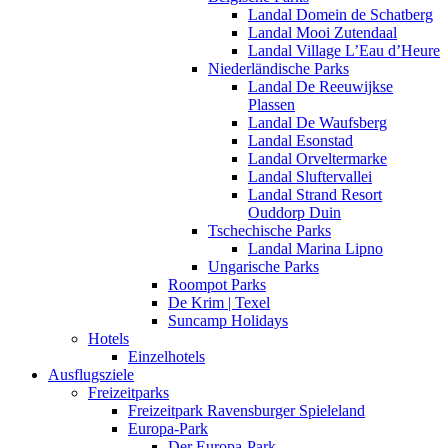
Landal Domein de Schatberg
Landal Mooi Zutendaal
Landal Village L’Eau d’Heure
Niederländische Parks
Landal De Reeuwijkse
Plassen
Landal De Waufsberg
Landal Esonstad
Landal Orveltermarke
Landal Sluftervallei
Landal Strand Resort
Ouddorp Duin
Tschechische Parks
Landal Marina Lipno
Ungarische Parks
Roompot Parks
De Krim | Texel
Suncamp Holidays
Hotels
Einzelhotels
Ausflugsziele
Freizeitparks
Freizeitpark Ravensburger Spieleland
Europa-Park
Der Europa-Park