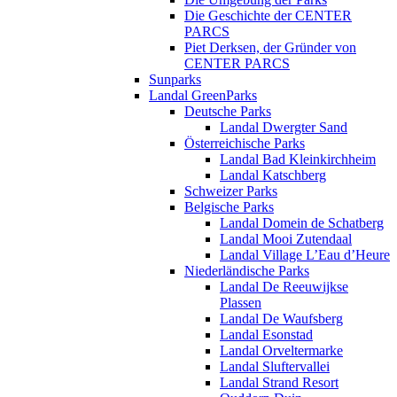
Die Geschichte der CENTER
PARCS
Piet Derksen, der Gründer von
CENTER PARCS
Sunparks
Landal GreenParks
Deutsche Parks
Landal Dwergter Sand
Österreichische Parks
Landal Bad Kleinkirchheim
Landal Katschberg
Schweizer Parks
Belgische Parks
Landal Domein de Schatberg
Landal Mooi Zutendaal
Landal Village L’Eau d’Heure
Niederländische Parks
Landal De Reeuwijkse
Plassen
Landal De Waufsberg
Landal Esonstad
Landal Orveltermarke
Landal Sluftervallei
Landal Strand Resort