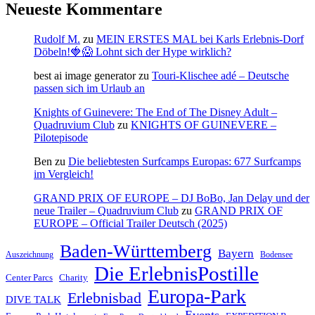
Neueste Kommentare
Rudolf M.
zu
MEIN ERSTES MAL bei Karls Erlebnis-Dorf
Döbeln!🍓😱 Lohnt sich der Hype wirklich?
best ai image generator
zu
Touri-Klischee adé – Deutsche
passen sich im Urlaub an
Knights of Guinevere: The End of The Disney Adult –
Quadruvium Club
zu
KNIGHTS OF GUINEVERE –
Pilotepisode
Ben
zu
Die beliebtesten Surfcamps Europas: 677 Surfcamps
im Vergleich!
GRAND PRIX OF EUROPE – DJ BoBo, Jan Delay und der
neue Trailer – Quadruvium Club
zu
GRAND PRIX OF
EUROPE – Official Trailer Deutsch (2025)
Baden-Württemberg
Bayern
Auszeichnung
Bodensee
Die ErlebnisPostille
Center Parcs
Charity
Europa-Park
Erlebnisbad
DIVE TALK
Events