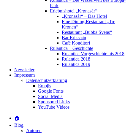
Rulantica – Die Wasserwelt des Europa-
Park
Erlebnishotel „Krønasår“
„Krønasår“ – Das Hotel
Fine Dining-Restaurant „Tre
Krønen“
Restaurant „Bubba Svens“
Bar Erikssøn
Café Konditori
Rulantica – Geschichte
Rulantica Vorgeschichte bis 2018
Rulantica 2018
Rulantica 2019
Newsletter
Impressum
Datenschutzerklärung
Emojis
Google Fonts
Social Media
Sponsored Links
YouTube Videos
🏠
Blog
Autoren