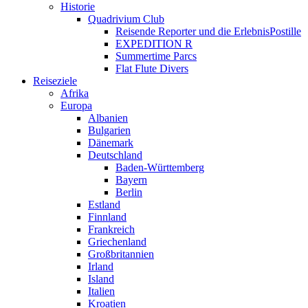
Historie
Quadrivium Club
Reisende Reporter und die ErlebnisPostille
EXPEDITION R
Summertime Parcs
Flat Flute Divers
Reiseziele
Afrika
Europa
Albanien
Bulgarien
Dänemark
Deutschland
Baden-Württemberg
Bayern
Berlin
Estland
Finnland
Frankreich
Griechenland
Großbritannien
Irland
Island
Italien
Kroatien