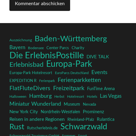
Baden-Württemberg
Auszeichnung
Bayern
Charity
Center Parcs
Bodensee
Die ErlebnisPostille
DIVE TALK
Europa-Park
Erlebnisbad
Events
Europa-Park Hotelresort
EuroParcs Deutschland
Ferienparkketten
EXPEDITION R
Ferienpark
FlatFluteDivers
Freizeitpark
FunTime Arena
Hamburg
Las Vegas
Halloween
Herbst
Hotelresort
Hotels
Miniatur Wunderland
Museum
Nevada
New York City
Prominenz
Nordrhein-Westfalen
Reisen in andere Regionen
Rulantica
Rheinland-Pfalz
Schwarzwald
Rust
Rutscherlebnis.de
Schwarzwald Tourismus GmbH
Sommer
Sport