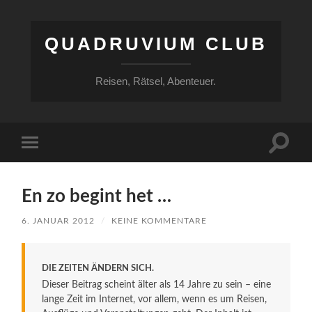
QUADRUVIUM CLUB
Reisen, Rätsel, Abenteuer.
Suchfe
Mobile-
ein-/a
Menü
ein-/ausblenden
En zo begint het …
6. JANUAR 2012
/
KEINE KOMMENTARE
DIE ZEITEN ÄNDERN SICH.
Dieser Beitrag scheint älter als 14 Jahre zu sein – eine
lange Zeit im Internet, vor allem, wenn es um Reisen,