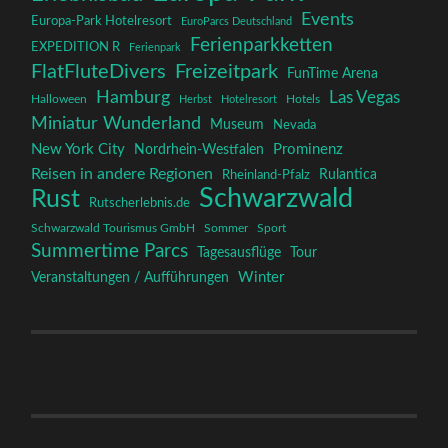
Events
Europa-Park Hotelresort
EuroParcs Deutschland
Ferienparkketten
EXPEDITION R
Ferienpark
FlatFluteDivers
Freizeitpark
FunTime Arena
Hamburg
Las Vegas
Halloween
Herbst
Hotelresort
Hotels
Miniatur Wunderland
Museum
Nevada
New York City
Prominenz
Nordrhein-Westfalen
Reisen in andere Regionen
Rulantica
Rheinland-Pfalz
Schwarzwald
Rust
Rutscherlebnis.de
Schwarzwald Tourismus GmbH
Sommer
Sport
Summertime Parcs
Tagesausflüge
Tour
Winter
Veranstaltungen / Aufführungen