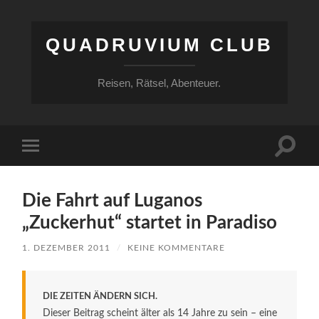
QUADRUVIUM CLUB
Reisen, Rätsel, Abenteuer.
Suchfe
Mobile-
ein-/a
Menü
ein-/ausblenden
Die Fahrt auf Luganos
„Zuckerhut“ startet in Paradiso
1. DEZEMBER 2011
/
KEINE KOMMENTARE
DIE ZEITEN ÄNDERN SICH.
Dieser Beitrag scheint älter als 14 Jahre zu sein – eine