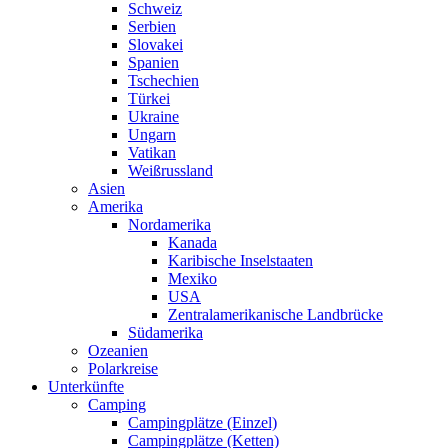
Schweiz
Serbien
Slovakei
Spanien
Tschechien
Türkei
Ukraine
Ungarn
Vatikan
Weißrussland
Asien
Amerika
Nordamerika
Kanada
Karibische Inselstaaten
Mexiko
USA
Zentralamerikanische Landbrücke
Südamerika
Ozeanien
Polarkreise
Unterkünfte
Camping
Campingplätze (Einzel)
Campingplätze (Ketten)