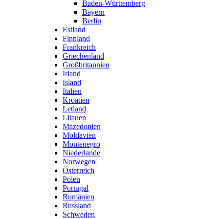
Baden-Württemberg
Bayern
Berlin
Estland
Finnland
Frankreich
Griechenland
Großbritannien
Irland
Island
Italien
Kroatien
Letland
Litauen
Mazedonien
Moldavien
Montenegro
Niederlande
Norwegen
Österreich
Polen
Portugal
Rumänien
Russland
Schweden