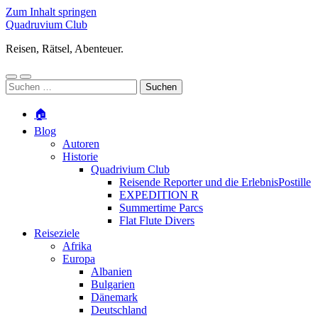
Zum Inhalt springen
Quadruvium Club
Reisen, Rätsel, Abenteuer.
Mobile-
Suchfeld
Suchen
Menü
ein-/ausblenden
nach:
ein-/ausblenden
🏠
Blog
Autoren
Historie
Quadrivium Club
Reisende Reporter und die ErlebnisPostille
EXPEDITION R
Summertime Parcs
Flat Flute Divers
Reiseziele
Afrika
Europa
Albanien
Bulgarien
Dänemark
Deutschland