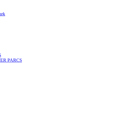
ark
S
ENTER PARCS