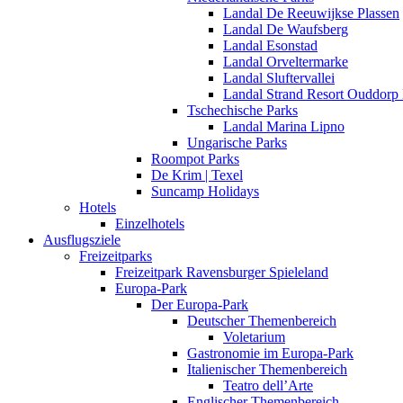
Landal De Reeuwijkse Plassen
Landal De Waufsberg
Landal Esonstad
Landal Orveltermarke
Landal Sluftervallei
Landal Strand Resort Ouddorp
Tschechische Parks
Landal Marina Lipno
Ungarische Parks
Roompot Parks
De Krim | Texel
Suncamp Holidays
Hotels
Einzelhotels
Ausflugsziele
Freizeitparks
Freizeitpark Ravensburger Spieleland
Europa-Park
Der Europa-Park
Deutscher Themenbereich
Voletarium
Gastronomie im Europa-Park
Italienischer Themenbereich
Teatro dell’Arte
Englischer Themenbereich