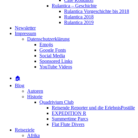
Café Konditori
Rulantica – Geschichte
Rulantica Vorgeschichte bis 2018
Rulantica 2018
Rulantica 2019
Newsletter
Impressum
Datenschutzerklärung
Emojis
Google Fonts
Social Media
Sponsored Links
YouTube Videos
🏠
Blog
Autoren
Historie
Quadrivium Club
Reisende Reporter und die ErlebnisPostille
EXPEDITION R
Summertime Parcs
Flat Flute Divers
Reiseziele
Afrika