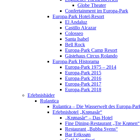
Globe Theater
Confertainment im Europa-Park
Europa-Park Hotel-Resort
El Andaluz
Castillo Alcazar
Colosseo
Santa Isabel
Bell Rock
Europa-Park Camp Resort
Gästehaus Circus Rolando
Europa-Park Historama
Europa-Park 1975 – 2014
Europa-Park 2015
Europa-Park 2016
Europa-Park 2017
Europa-Park 2018
Erlebnisbäder
Rulantica
Rulantica – Die Wasserwelt des Europa-Par
Erlebnishotel „Krønasår“
„Krønasår“ – Das Hotel
Fine Dining-Restaurant „Tre Krønen“
Restaurant „Bubba Svens“
Bar Erikssøn