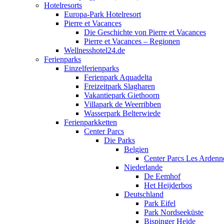
Hotelresorts
Europa-Park Hotelresort
Pierre et Vacances
Die Geschichte von Pierre et Vacances
Pierre et Vacances – Regionen
Wellnesshotel24.de
Ferienparks
Einzelferienparks
Ferienpark Aquadelta
Freizeitpark Slagharen
Vakantiepark Giethoorn
Villapark de Weerribben
Wasserpark Belterwiede
Ferienparkketten
Center Parcs
Die Parks
Belgien
Center Parcs Les Ardenn
Niederlande
De Eemhof
Het Heijderbos
Deutschland
Park Eifel
Park Nordseeküste
Bispinger Heide