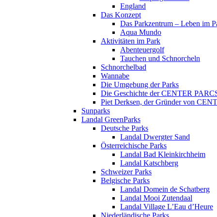
England
Das Konzept
Das Parkzentrum – Leben im P
Aqua Mundo
Aktivitäten im Park
Abenteuergolf
Tauchen und Schnorcheln
Schnorchelbad
Wannabe
Die Umgebung der Parks
Die Geschichte der CENTER PARC
Piet Derksen, der Gründer von C
Sunparks
Landal GreenParks
Deutsche Parks
Landal Dwergter Sand
Österreichische Parks
Landal Bad Kleinkirchheim
Landal Katschberg
Schweizer Parks
Belgische Parks
Landal Domein de Schatberg
Landal Mooi Zutendaal
Landal Village L’Eau d’Heure
Niederländische Parks