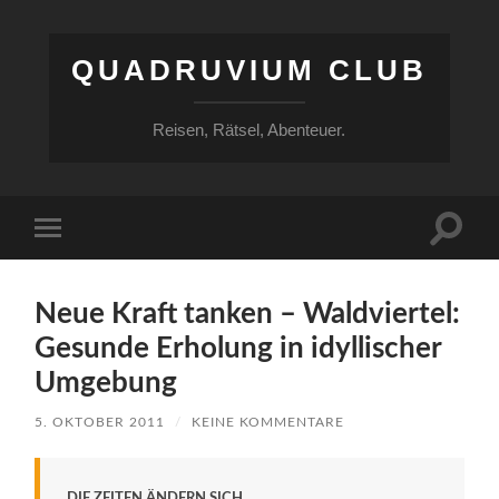
QUADRUVIUM CLUB
Reisen, Rätsel, Abenteuer.
Suchfe
Mobile-
ein-/a
Menü
ein-/ausblenden
Neue Kraft tanken – Waldviertel:
Gesunde Erholung in idyllischer
Umgebung
5. OKTOBER 2011
/
KEINE KOMMENTARE
DIE ZEITEN ÄNDERN SICH.