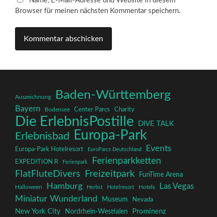
Name, E-Mail-Adresse und Website in diesem
Browser für meinen nächsten Kommentar speichern.
Baden-Württemberg
Auszeichnung
Bayern
Charity
Center Parcs
Bodensee
Die ErlebnisPostille
DIVE TALK
Europa-Park
Erlebnisbad
Events
Europa-Park Hotelresort
EuroParcs Deutschland
Ferienparkketten
EXPEDITION R
Ferienpark
FlatFluteDivers
Freizeitpark
FunTime Arena
Hamburg
Las Vegas
Halloween
Herbst
Hotelresort
Hotels
Miniatur Wunderland
Museum
Nevada
New York City
Prominenz
Nordrhein-Westfalen