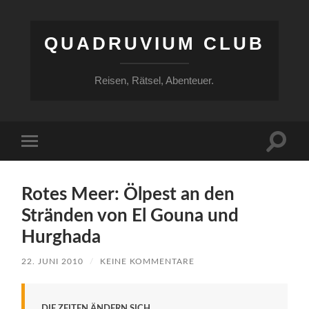
QUADRUVIUM CLUB
Reisen, Rätsel, Abenteuer.
Suchfe
Mobile-
ein-/a
Menü
ein-/ausblenden
Rotes Meer: Ölpest an den
Stränden von El Gouna und
Hurghada
22. JUNI 2010
/
KEINE KOMMENTARE
DIE ZEITEN ÄNDERN SICH.