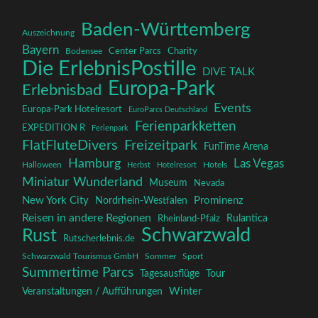
Baden-Württemberg
Auszeichnung
Bayern
Charity
Center Parcs
Bodensee
Die ErlebnisPostille
DIVE TALK
Europa-Park
Erlebnisbad
Events
Europa-Park Hotelresort
EuroParcs Deutschland
Ferienparkketten
EXPEDITION R
Ferienpark
FlatFluteDivers
Freizeitpark
FunTime Arena
Hamburg
Las Vegas
Halloween
Herbst
Hotelresort
Hotels
Miniatur Wunderland
Museum
Nevada
New York City
Prominenz
Nordrhein-Westfalen
Reisen in andere Regionen
Rulantica
Rheinland-Pfalz
Schwarzwald
Rust
Rutscherlebnis.de
Schwarzwald Tourismus GmbH
Sommer
Sport
Summertime Parcs
Tagesausflüge
Tour
Winter
Veranstaltungen / Aufführungen