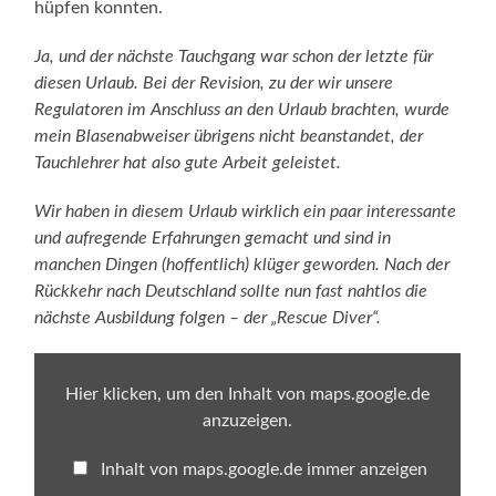
hüpfen konnten.
Ja, und der nächste Tauchgang war schon der letzte für
diesen Urlaub. Bei der Revision, zu der wir unsere
Regulatoren im Anschluss an den Urlaub brachten, wurde
mein Blasenabweiser übrigens nicht beanstandet, der
Tauchlehrer hat also gute Arbeit geleistet.
Wir haben in diesem Urlaub wirklich ein paar interessante
und aufregende Erfahrungen gemacht und sind in
manchen Dingen (hoffentlich) klüger geworden. Nach der
Rückkehr nach Deutschland sollte nun fast nahtlos die
nächste Ausbildung folgen – der „Rescue Diver“.
Inhalt
von
Hier klicken, um den Inhalt von maps.google.de
maps.google.de
anzeigen
anzuzeigen.
Inhalt von maps.google.de immer anzeigen