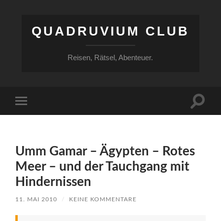
QUADRUVIUM CLUB
Reisen, Rätsel, Abenteuer.
Suchfe
Mobile-
ein-/a
Menü
ein-/ausblenden
Umm Gamar – Ägypten – Rotes
Meer – und der Tauchgang mit
Hindernissen
11. MAI 2010
/
KEINE KOMMENTARE