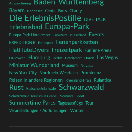
Baden-Württemberg
Auszeichnung
Bayern
Charity
Center Parcs
Bodensee
Die ErlebnisPostille
DIVE TALK
Europa-Park
Erlebnisbad
Events
Europa-Park Hotelresort
EuroParcs Deutschland
Ferienparkketten
EXPEDITION R
Ferienpark
FlatFluteDivers
Freizeitpark
FunTime Arena
Hamburg
Las Vegas
Halloween
Herbst
Hotelresort
Hotels
Miniatur Wunderland
Museum
Nevada
New York City
Prominenz
Nordrhein-Westfalen
Reisen in andere Regionen
Rulantica
Rheinland-Pfalz
Schwarzwald
Rust
Rutscherlebnis.de
Schwarzwald Tourismus GmbH
Sommer
Sport
Summertime Parcs
Tagesausflüge
Tour
Winter
Veranstaltungen / Aufführungen