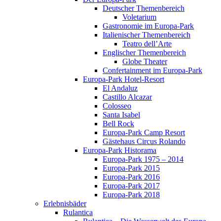
Deutscher Themenbereich
Voletarium
Gastronomie im Europa-Park
Italienischer Themenbereich
Teatro dell’Arte
Englischer Themenbereich
Globe Theater
Confertainment im Europa-Park
Europa-Park Hotel-Resort
El Andaluz
Castillo Alcazar
Colosseo
Santa Isabel
Bell Rock
Europa-Park Camp Resort
Gästehaus Circus Rolando
Europa-Park Historama
Europa-Park 1975 – 2014
Europa-Park 2015
Europa-Park 2016
Europa-Park 2017
Europa-Park 2018
Erlebnisbäder
Rulantica