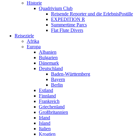
Historie
Quadrivium Club
Reisende Reporter und die ErlebnisPostille
EXPEDITION R
Summertime Parcs
Flat Flute Divers
Reiseziele
Afrika
Europa
Albanien
Bulgarien
Dänemark
Deutschland
Baden-Württemberg
Bayern
Berlin
Estland
Finnland
Frankreich
Griechenland
Großbritannien
Irland
Island
Italien
Kroatien