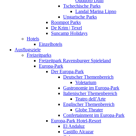
Ouddorp Duin
Tschechische Parks
Landal Marina Lipno
Ungarische Parks
Roompot Parks
De Krim | Texel
Suncamp Holidays
Hotels
Einzelhotels
Ausflugsziele
Freizeitparks
Freizeitpark Ravensburger Spieleland
Europa-Park
Der Europa-Park
Deutscher Themenbereich
Voletarium
Gastronomie im Europa-Park
Italienischer Themenbereich
Teatro dell’Arte
Englischer Themenbereich
Globe Theater
Confertainment im Europa-Park
Europa-Park Hotel-Resort
El Andaluz
Castillo Alcazar