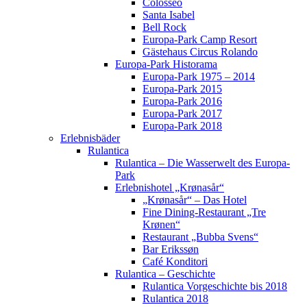
Colosseo
Santa Isabel
Bell Rock
Europa-Park Camp Resort
Gästehaus Circus Rolando
Europa-Park Historama
Europa-Park 1975 – 2014
Europa-Park 2015
Europa-Park 2016
Europa-Park 2017
Europa-Park 2018
Erlebnisbäder
Rulantica
Rulantica – Die Wasserwelt des Europa-
Park
Erlebnishotel „Krønasår“
„Krønasår“ – Das Hotel
Fine Dining-Restaurant „Tre
Krønen“
Restaurant „Bubba Svens“
Bar Erikssøn
Café Konditori
Rulantica – Geschichte
Rulantica Vorgeschichte bis 2018
Rulantica 2018