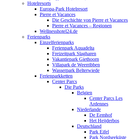
Hotelresorts
Europa-Park Hotelresort
Pierre et Vacances
Die Geschichte von Pierre et Vacances
Pierre et Vacances – Regionen
Wellnesshotel24.de
Ferienparks
Einzelferienparks
Ferienpark Aquadelta
Freizeitpark Slagharen
Vakantiepark Giethoorn
Villapark de Weerribben
Wasserpark Belterwiede
Ferienparkketten
Center Parcs
Die Parks
Belgien
Center Parcs Les
Ardennes
Niederlande
De Eemhof
Het Heijderbos
Deutschland
Park Eifel
Park Nordseeküste