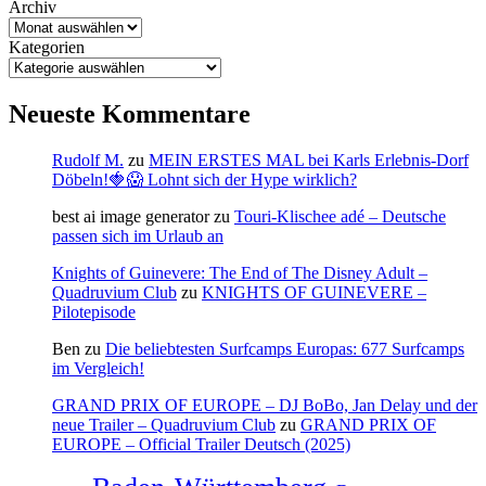
Archiv
Kategorien
Neueste Kommentare
Rudolf M.
zu
MEIN ERSTES MAL bei Karls Erlebnis-Dorf
Döbeln!🍓😱 Lohnt sich der Hype wirklich?
best ai image generator
zu
Touri-Klischee adé – Deutsche
passen sich im Urlaub an
Knights of Guinevere: The End of The Disney Adult –
Quadruvium Club
zu
KNIGHTS OF GUINEVERE –
Pilotepisode
Ben
zu
Die beliebtesten Surfcamps Europas: 677 Surfcamps
im Vergleich!
GRAND PRIX OF EUROPE – DJ BoBo, Jan Delay und der
neue Trailer – Quadruvium Club
zu
GRAND PRIX OF
EUROPE – Official Trailer Deutsch (2025)