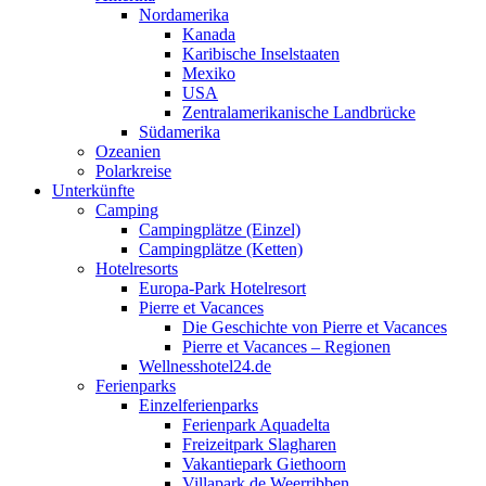
Nordamerika
Kanada
Karibische Inselstaaten
Mexiko
USA
Zentralamerikanische Landbrücke
Südamerika
Ozeanien
Polarkreise
Unterkünfte
Camping
Campingplätze (Einzel)
Campingplätze (Ketten)
Hotelresorts
Europa-Park Hotelresort
Pierre et Vacances
Die Geschichte von Pierre et Vacances
Pierre et Vacances – Regionen
Wellnesshotel24.de
Ferienparks
Einzelferienparks
Ferienpark Aquadelta
Freizeitpark Slagharen
Vakantiepark Giethoorn
Villapark de Weerribben