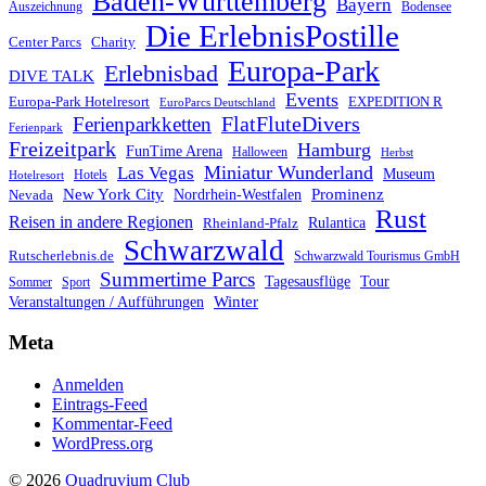
Baden-Württemberg
Bayern
Auszeichnung
Bodensee
Die ErlebnisPostille
Center Parcs
Charity
Europa-Park
Erlebnisbad
DIVE TALK
Events
Europa-Park Hotelresort
EXPEDITION R
EuroParcs Deutschland
FlatFluteDivers
Ferienparkketten
Ferienpark
Freizeitpark
Hamburg
FunTime Arena
Halloween
Herbst
Miniatur Wunderland
Las Vegas
Museum
Hotels
Hotelresort
Prominenz
New York City
Nordrhein-Westfalen
Nevada
Rust
Reisen in andere Regionen
Rulantica
Rheinland-Pfalz
Schwarzwald
Rutscherlebnis.de
Schwarzwald Tourismus GmbH
Summertime Parcs
Tagesausflüge
Tour
Sommer
Sport
Winter
Veranstaltungen / Aufführungen
Meta
Anmelden
Eintrags-Feed
Kommentar-Feed
WordPress.org
© 2026
Quadruvium Club