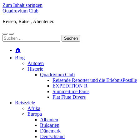
Zum Inhalt springen
Quadruvium Club
Reisen, Rätsel, Abenteuer.
Mobile-
Suchfeld
Suchen
Menü
ein-/ausblenden
nach:
ein-/ausblenden
🏠
Blog
Autoren
Historie
Quadrivium Club
Reisende Reporter und die ErlebnisPostille
EXPEDITION R
Summertime Parcs
Flat Flute Divers
Reiseziele
Afrika
Europa
Albanien
Bulgarien
Dänemark
Deutschland