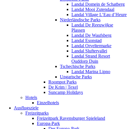
Landal Domein de Schatberg
Landal Mooi Zutendaal
Landal Village L’Eau d’Heure
Niederländische Parks
Landal De Reeuwijkse
Plassen
Landal De Waufsberg
Landal Esonstad
Landal Orveltermarke
Landal Sluftervallei
Landal Strand Resort
Ouddorp Duin
Tschechische Parks
Landal Marina Lipno
Ungarische Parks
Roompot Parks
De Krim | Texel
Suncamp Holidays
Hotels
Einzelhotels
Ausflugsziele
Freizeitparks
Freizeitpark Ravensburger Spieleland
Europa-Park
Der Europa-Park