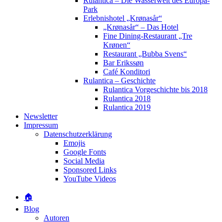
Rulantica – Die Wasserwelt des Europa-
Park
Erlebnishotel „Krønasår“
„Krønasår“ – Das Hotel
Fine Dining-Restaurant „Tre
Krønen“
Restaurant „Bubba Svens“
Bar Erikssøn
Café Konditori
Rulantica – Geschichte
Rulantica Vorgeschichte bis 2018
Rulantica 2018
Rulantica 2019
Newsletter
Impressum
Datenschutzerklärung
Emojis
Google Fonts
Social Media
Sponsored Links
YouTube Videos
🏠
Blog
Autoren