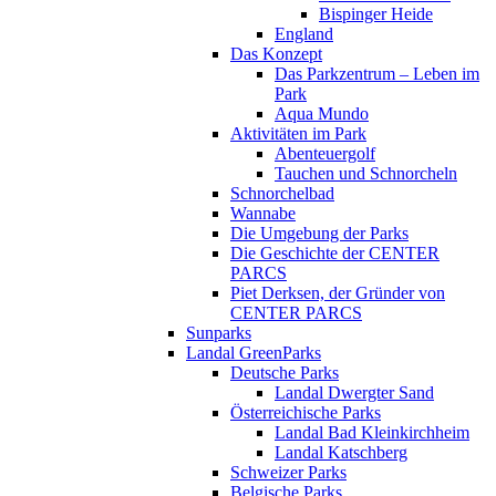
Bispinger Heide
England
Das Konzept
Das Parkzentrum – Leben im
Park
Aqua Mundo
Aktivitäten im Park
Abenteuergolf
Tauchen und Schnorcheln
Schnorchelbad
Wannabe
Die Umgebung der Parks
Die Geschichte der CENTER
PARCS
Piet Derksen, der Gründer von
CENTER PARCS
Sunparks
Landal GreenParks
Deutsche Parks
Landal Dwergter Sand
Österreichische Parks
Landal Bad Kleinkirchheim
Landal Katschberg
Schweizer Parks
Belgische Parks