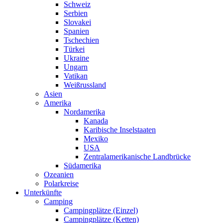
Schweiz
Serbien
Slovakei
Spanien
Tschechien
Türkei
Ukraine
Ungarn
Vatikan
Weißrussland
Asien
Amerika
Nordamerika
Kanada
Karibische Inselstaaten
Mexiko
USA
Zentralamerikanische Landbrücke
Südamerika
Ozeanien
Polarkreise
Unterkünfte
Camping
Campingplätze (Einzel)
Campingplätze (Ketten)