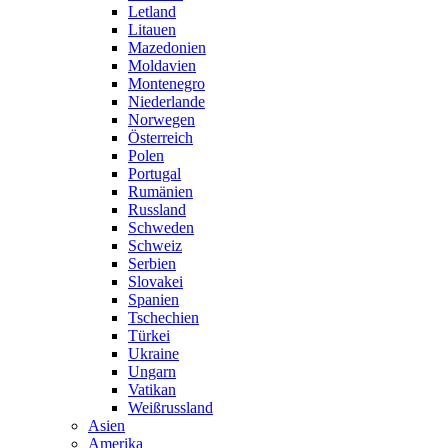
Letland
Litauen
Mazedonien
Moldavien
Montenegro
Niederlande
Norwegen
Österreich
Polen
Portugal
Rumänien
Russland
Schweden
Schweiz
Serbien
Slovakei
Spanien
Tschechien
Türkei
Ukraine
Ungarn
Vatikan
Weißrussland
Asien
Amerika