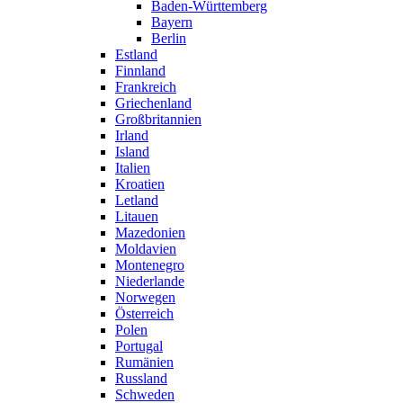
Baden-Württemberg
Bayern
Berlin
Estland
Finnland
Frankreich
Griechenland
Großbritannien
Irland
Island
Italien
Kroatien
Letland
Litauen
Mazedonien
Moldavien
Montenegro
Niederlande
Norwegen
Österreich
Polen
Portugal
Rumänien
Russland
Schweden