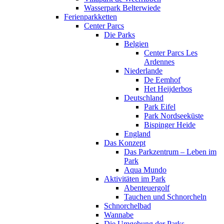
Wasserpark Belterwiede
Ferienparkketten
Center Parcs
Die Parks
Belgien
Center Parcs Les
Ardennes
Niederlande
De Eemhof
Het Heijderbos
Deutschland
Park Eifel
Park Nordseeküste
Bispinger Heide
England
Das Konzept
Das Parkzentrum – Leben im
Park
Aqua Mundo
Aktivitäten im Park
Abenteuergolf
Tauchen und Schnorcheln
Schnorchelbad
Wannabe
Die Umgebung der Parks