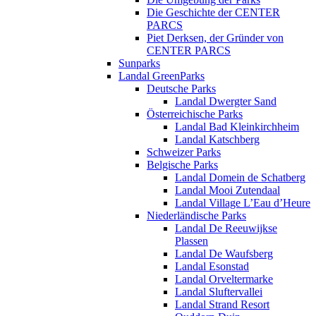
Die Geschichte der CENTER
PARCS
Piet Derksen, der Gründer von
CENTER PARCS
Sunparks
Landal GreenParks
Deutsche Parks
Landal Dwergter Sand
Österreichische Parks
Landal Bad Kleinkirchheim
Landal Katschberg
Schweizer Parks
Belgische Parks
Landal Domein de Schatberg
Landal Mooi Zutendaal
Landal Village L’Eau d’Heure
Niederländische Parks
Landal De Reeuwijkse
Plassen
Landal De Waufsberg
Landal Esonstad
Landal Orveltermarke
Landal Sluftervallei
Landal Strand Resort