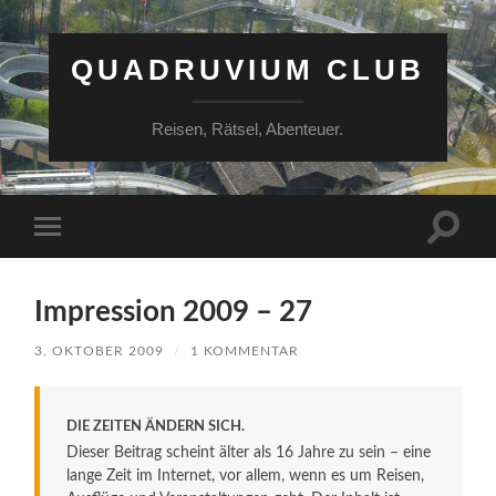
QUADRUVIUM CLUB
Reisen, Rätsel, Abenteuer.
Suchfe
Mobile-
ein-/a
Menü
ein-/ausblenden
Impression 2009 – 27
3. OKTOBER 2009
/
1 KOMMENTAR
DIE ZEITEN ÄNDERN SICH.
Dieser Beitrag scheint älter als 16 Jahre zu sein – eine
lange Zeit im Internet, vor allem, wenn es um Reisen,