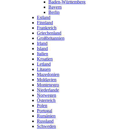
Baden-Württemberg
Bayern
Berlin
Estland
Finnland
Frankreich
Griechenland
Großbritannien
Irland
Island
Italien
Kroatien
Letland
Litauen
Mazedonien
Moldavien
Montenegro
Niederlande
Norwegen
Österreich
Polen
Portugal
Rumänien
Russland
Schweden