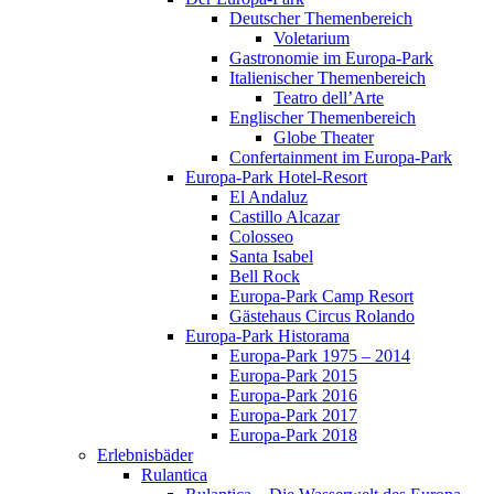
Deutscher Themenbereich
Voletarium
Gastronomie im Europa-Park
Italienischer Themenbereich
Teatro dell’Arte
Englischer Themenbereich
Globe Theater
Confertainment im Europa-Park
Europa-Park Hotel-Resort
El Andaluz
Castillo Alcazar
Colosseo
Santa Isabel
Bell Rock
Europa-Park Camp Resort
Gästehaus Circus Rolando
Europa-Park Historama
Europa-Park 1975 – 2014
Europa-Park 2015
Europa-Park 2016
Europa-Park 2017
Europa-Park 2018
Erlebnisbäder
Rulantica