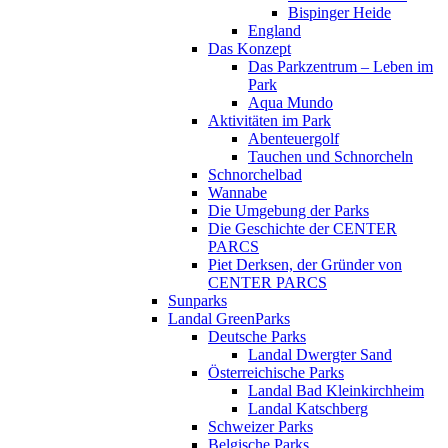
Bispinger Heide
England
Das Konzept
Das Parkzentrum – Leben im
Park
Aqua Mundo
Aktivitäten im Park
Abenteuergolf
Tauchen und Schnorcheln
Schnorchelbad
Wannabe
Die Umgebung der Parks
Die Geschichte der CENTER
PARCS
Piet Derksen, der Gründer von
CENTER PARCS
Sunparks
Landal GreenParks
Deutsche Parks
Landal Dwergter Sand
Österreichische Parks
Landal Bad Kleinkirchheim
Landal Katschberg
Schweizer Parks
Belgische Parks