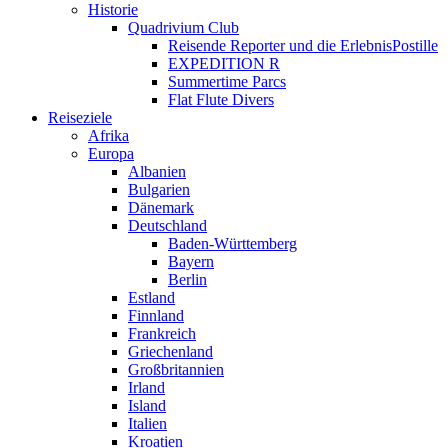
Historie
Quadrivium Club
Reisende Reporter und die ErlebnisPostille
EXPEDITION R
Summertime Parcs
Flat Flute Divers
Reiseziele
Afrika
Europa
Albanien
Bulgarien
Dänemark
Deutschland
Baden-Württemberg
Bayern
Berlin
Estland
Finnland
Frankreich
Griechenland
Großbritannien
Irland
Island
Italien
Kroatien