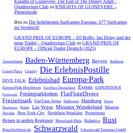
Knights of Guinevere: The End of The Disney Adult –
Quadruvium Club
zu
KNIGHTS OF GUINEVERE –
Pilotepisode
Ben
zu
Die beliebtesten Surfcamps Europas: 677 Surfcamps
im Vergleich!
GRAND PRIX OF EUROPE – DJ BoBo, Jan Delay und der
neue Trailer – Quadruvium Club
zu
GRAND PRIX OF
EUROPE – Official Trailer Deutsch (2025)
Baden-Württemberg
Bayern
Auszeichnung
Bodensee
Die ErlebnisPostille
Center Parcs
Charity
Europa-Park
Erlebnisbad
DIVE TALK
Events
Europa-Park Hotelresort
EXPEDITION R
EuroParcs Deutschland
FlatFluteDivers
Ferienparkketten
Ferienpark
Freizeitpark
Hamburg
FunTime Arena
Halloween
Herbst
Miniatur Wunderland
Las Vegas
Museum
Hotels
Hotelresort
Prominenz
New York City
Nordrhein-Westfalen
Nevada
Rust
Reisen in andere Regionen
Rulantica
Rheinland-Pfalz
Schwarzwald
Rutscherlebnis.de
Schwarzwald Tourismus GmbH