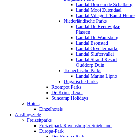
Landal Domein de Schatberg
Landal Mooi Zutendaal
Landal Village L’Eau d’Heure
Niederländische Parks
Landal De Reeuwijkse
Plassen
Landal De Waufsberg
Landal Esonstad
Landal Orveltermarke
Landal Sluftervallei
Landal Strand Resort
Ouddorp Duin
Tschechische Parks
Landal Marina Lipno
Ungarische Parks
Roompot Parks
De Krim | Texel
Suncamp Holidays
Hotels
Einzelhotels
Ausflugsziele
Freizeitparks
Freizeitpark Ravensburger Spieleland
Europa-Park
Der Europa-Park