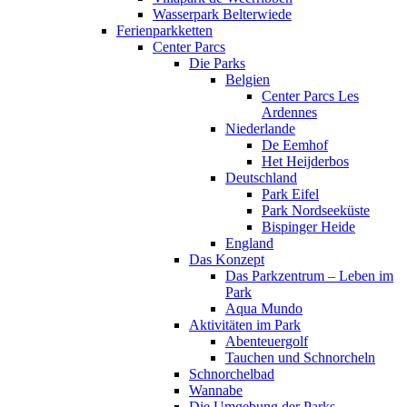
Wasserpark Belterwiede
Ferienparkketten
Center Parcs
Die Parks
Belgien
Center Parcs Les
Ardennes
Niederlande
De Eemhof
Het Heijderbos
Deutschland
Park Eifel
Park Nordseeküste
Bispinger Heide
England
Das Konzept
Das Parkzentrum – Leben im
Park
Aqua Mundo
Aktivitäten im Park
Abenteuergolf
Tauchen und Schnorcheln
Schnorchelbad
Wannabe
Die Umgebung der Parks