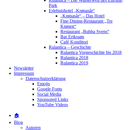
Rulantica – Die Wasserwelt des Europa-
Park
Erlebnishotel „Krønasår“
„Krønasår“ – Das Hotel
Fine Dining-Restaurant „Tre
Krønen“
Restaurant „Bubba Svens“
Bar Erikssøn
Café Konditori
Rulantica – Geschichte
Rulantica Vorgeschichte bis 2018
Rulantica 2018
Rulantica 2019
Newsletter
Impressum
Datenschutzerklärung
Emojis
Google Fonts
Social Media
Sponsored Links
YouTube Videos
🏠
Blog
Autoren