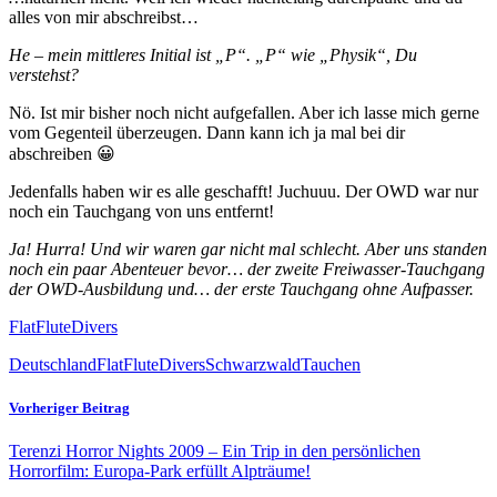
alles von mir abschreibst…
He – mein mittleres Initial ist „P“. „P“ wie „Physik“, Du
verstehst?
Nö. Ist mir bisher noch nicht aufgefallen. Aber ich lasse mich gerne
vom Gegenteil überzeugen. Dann kann ich ja mal bei dir
abschreiben 😀
Jedenfalls haben wir es alle geschafft! Juchuuu. Der OWD war nur
noch ein Tauchgang von uns entfernt!
Ja! Hurra! Und wir waren gar nicht mal schlecht. Aber uns standen
noch ein paar Abenteuer bevor… der zweite Freiwasser-Tauchgang
der OWD-Ausbildung und… der erste Tauchgang ohne Aufpasser.
FlatFluteDivers
Deutschland
FlatFluteDivers
Schwarzwald
Tauchen
Vorheriger Beitrag
Terenzi Horror Nights 2009 – Ein Trip in den persönlichen
Horrorfilm: Europa-Park erfüllt Alpträume!