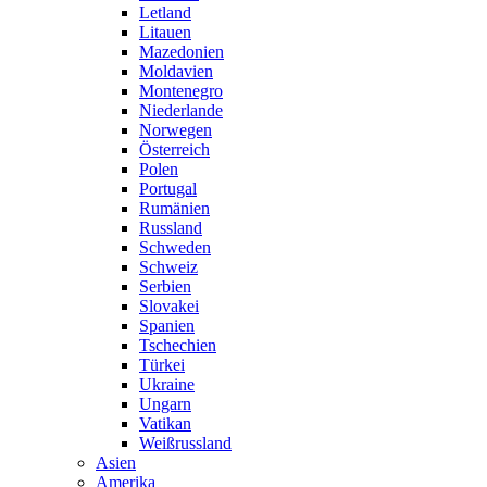
Letland
Litauen
Mazedonien
Moldavien
Montenegro
Niederlande
Norwegen
Österreich
Polen
Portugal
Rumänien
Russland
Schweden
Schweiz
Serbien
Slovakei
Spanien
Tschechien
Türkei
Ukraine
Ungarn
Vatikan
Weißrussland
Asien
Amerika