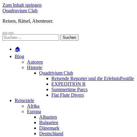
Zum Inhalt springen
Quadruvium Club
Reisen, Rätsel, Abenteuer.
Mobile-
Suchfeld
Suchen
Menü
ein-/ausblenden
nach:
ein-/ausblenden
🏠
Blog
Autoren
Historie
Quadrivium Club
Reisende Reporter und die ErlebnisPostille
EXPEDITION R
Summertime Parcs
Flat Flute Divers
Reiseziele
Afrika
Europa
Albanien
Bulgarien
Dänemark
Deutschland