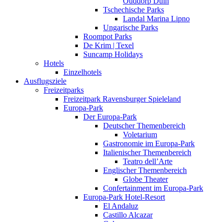
Ouddorp Duin
Tschechische Parks
Landal Marina Lipno
Ungarische Parks
Roompot Parks
De Krim | Texel
Suncamp Holidays
Hotels
Einzelhotels
Ausflugsziele
Freizeitparks
Freizeitpark Ravensburger Spieleland
Europa-Park
Der Europa-Park
Deutscher Themenbereich
Voletarium
Gastronomie im Europa-Park
Italienischer Themenbereich
Teatro dell’Arte
Englischer Themenbereich
Globe Theater
Confertainment im Europa-Park
Europa-Park Hotel-Resort
El Andaluz
Castillo Alcazar