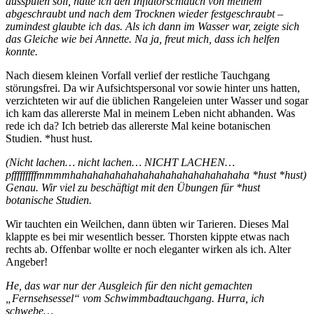
ausspülen soll, hatte ich den Inflatorschlauch von meinem
abgeschraubt und nach dem Trocknen wieder festgeschraubt –
zumindest glaubte ich das. Als ich dann im Wasser war, zeigte sich
das Gleiche wie bei Annette. Na ja, freut mich, dass ich helfen
konnte.
Nach diesem kleinen Vorfall verlief der restliche Tauchgang
störungsfrei. Da wir Aufsichtspersonal vor sowie hinter uns hatten,
verzichteten wir auf die üblichen Rangeleien unter Wasser und sogar
ich kam das allererste Mal in meinem Leben nicht abhanden. Was
rede ich da? Ich betrieb das allererste Mal keine botanischen
Studien. *hust hust.
(Nicht lachen… nicht lachen… NICHT LACHEN…
pfffffffffmmmmhahahahahahahahahahahahahahahaha *hust *hust)
Genau. Wir viel zu beschäftigt mit den Übungen für *hust
botanische Studien.
Wir tauchten ein Weilchen, dann übten wir Tarieren. Dieses Mal
klappte es bei mir wesentlich besser. Thorsten kippte etwas nach
rechts ab. Offenbar wollte er noch eleganter wirken als ich. Alter
Angeber!
He, das war nur der Ausgleich für den nicht gemachten
„Fernsehsessel“ vom Schwimmbadtauchgang. Hurra, ich
schwebe…