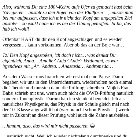
Also, während Du eine 180°-Kehre aufs Ufer zu gemacht hast beim
Navigieren – anstatt zu den Bojen von der Plattform – , musste man
bei mir aufpassen, dass ich mir nicht den Kopf am angepeilten Ziel
anstoße – so exakt habe ich es bei der Übung getroffen. Ja-ha, das
hab ich wohl!
Offenbar HAST du dir den Kopf angeschlagen und es wieder
vergessen… kann vorkommen. Aber ob das an der Boje war…
Tz! Den Kopf angestoßen, ich doch nicht… was denkst Du
eigentlich, Anna… Amalie? Anja? Antje? Verdammt, es war
irgendwas mit „A“. Andrea… Anastasia… Andromeda…
Aus dem Wasser raus brauchten wir erst mal eine Pause. Dann
begaben wir uns in den Unterrichtsraum, wiederholten noch einmal
die Theorie und mussten dann die Prüfung schreiben. Majkis Frau
Babsi schrieb mit uns, wenn auch nicht die OWD-Prüfung natürlich,
sondern Tauchphysik. Darum hab ich sie nicht beneidet. Ich als
natürliches Physikgenie, das Physik in der Schule gleich mal nach
der 10. Klasse abgewählt hat (wer braucht schon Physik…) werde
mir in Zukunft an dieser Prüfung wohl auch die Zähne ausbeißen.
…hmmm, also, das wird mir nicht passieren.
😀
…
natürlich nicht. Weil ich wieder nächtelang durchpauke und du