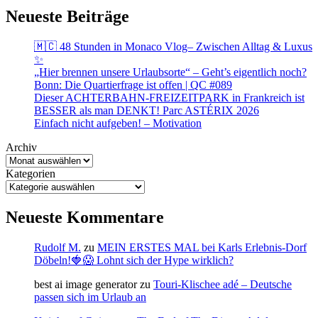
Neueste Beiträge
🇲🇨 48 Stunden in Monaco Vlog– Zwischen Alltag & Luxus
✨
„Hier brennen unsere Urlaubsorte“ – Geht’s eigentlich noch?
Bonn: Die Quartierfrage ist offen | QC #089
Dieser ACHTERBAHN-FREIZEITPARK in Frankreich ist
BESSER als man DENKT! Parc ASTÉRIX 2026
Einfach nicht aufgeben! – Motivation
Archiv
Kategorien
Neueste Kommentare
Rudolf M.
zu
MEIN ERSTES MAL bei Karls Erlebnis-Dorf
Döbeln!🍓😱 Lohnt sich der Hype wirklich?
best ai image generator
zu
Touri-Klischee adé – Deutsche
passen sich im Urlaub an