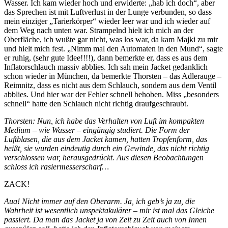
Wasser. Ich kam wieder hoch und erwiderte: „hab ich doch“, aber
das Sprechen ist mit Luftverlust in der Lunge verbunden, so dass
mein einziger „Tarierkörper“ wieder leer war und ich wieder auf
dem Weg nach unten war. Strampelnd hielt ich mich an der
Oberfläche, ich wußte gar nicht, was los war, da kam Majki zu mir
und hielt mich fest. „Nimm mal den Automaten in den Mund“, sagte
er ruhig, (sehr gute Idee!!!!), dann bemerkte er, dass es aus dem
Inflatorschlauch massiv abblies. Ich sah mein Jacket gedanklich
schon wieder in München, da bemerkte Thorsten – das Adlerauge –
Reimnitz, dass es nicht aus dem Schlauch, sondern aus dem Ventil
abblies. Und hier war der Fehler schnell behoben. Miss „besonders
schnell“ hatte den Schlauch nicht richtig draufgeschraubt.
Thorsten: Nun, ich habe das Verhalten von Luft im kompakten
Medium – wie Wasser – eingängig studiert. Die Form der
Luftblasen, die aus dem Jacket kamen, hatten Tropfenform, das
heißt, sie wurden eindeutig durch ein Gewinde, das nicht richtig
verschlossen war, herausgedrückt. Aus diesen Beobachtungen
schloss ich rasiermesserscharf…
ZACK!
Aua! Nicht immer auf den Oberarm. Ja, ich geb’s ja zu, die
Wahrheit ist wesentlich unspektakulärer – mir ist mal das Gleiche
passiert. Da man das Jacket ja von Zeit zu Zeit auch von Innen