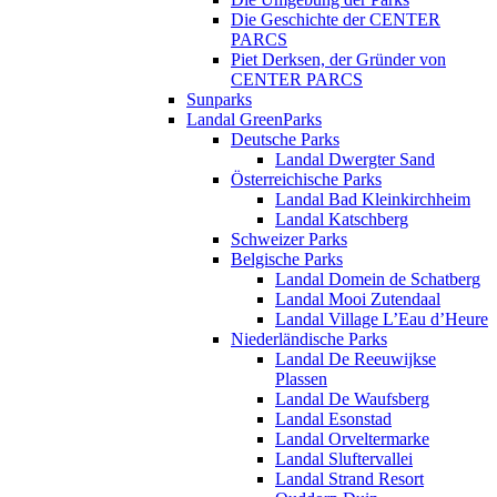
Die Geschichte der CENTER
PARCS
Piet Derksen, der Gründer von
CENTER PARCS
Sunparks
Landal GreenParks
Deutsche Parks
Landal Dwergter Sand
Österreichische Parks
Landal Bad Kleinkirchheim
Landal Katschberg
Schweizer Parks
Belgische Parks
Landal Domein de Schatberg
Landal Mooi Zutendaal
Landal Village L’Eau d’Heure
Niederländische Parks
Landal De Reeuwijkse
Plassen
Landal De Waufsberg
Landal Esonstad
Landal Orveltermarke
Landal Sluftervallei
Landal Strand Resort