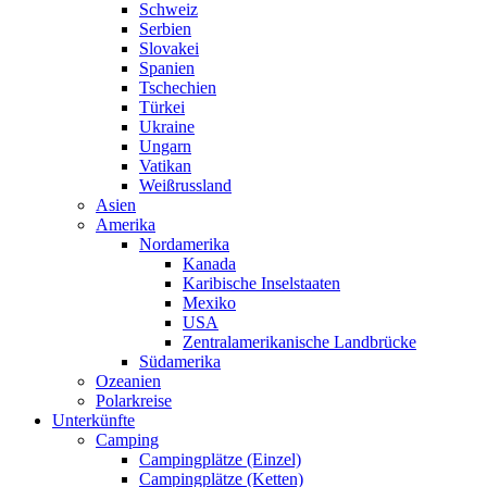
Schweiz
Serbien
Slovakei
Spanien
Tschechien
Türkei
Ukraine
Ungarn
Vatikan
Weißrussland
Asien
Amerika
Nordamerika
Kanada
Karibische Inselstaaten
Mexiko
USA
Zentralamerikanische Landbrücke
Südamerika
Ozeanien
Polarkreise
Unterkünfte
Camping
Campingplätze (Einzel)
Campingplätze (Ketten)