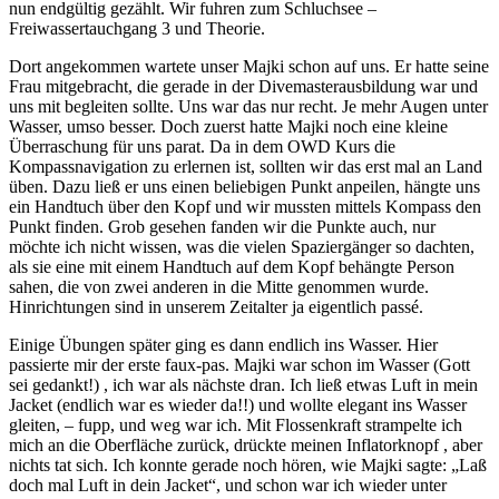
nun endgültig gezählt. Wir fuhren zum Schluchsee –
Freiwassertauchgang 3 und Theorie.
Dort angekommen wartete unser Majki schon auf uns. Er hatte seine
Frau mitgebracht, die gerade in der Divemasterausbildung war und
uns mit begleiten sollte. Uns war das nur recht. Je mehr Augen unter
Wasser, umso besser. Doch zuerst hatte Majki noch eine kleine
Überraschung für uns parat. Da in dem OWD Kurs die
Kompassnavigation zu erlernen ist, sollten wir das erst mal an Land
üben. Dazu ließ er uns einen beliebigen Punkt anpeilen, hängte uns
ein Handtuch über den Kopf und wir mussten mittels Kompass den
Punkt finden. Grob gesehen fanden wir die Punkte auch, nur
möchte ich nicht wissen, was die vielen Spaziergänger so dachten,
als sie eine mit einem Handtuch auf dem Kopf behängte Person
sahen, die von zwei anderen in die Mitte genommen wurde.
Hinrichtungen sind in unserem Zeitalter ja eigentlich passé.
Einige Übungen später ging es dann endlich ins Wasser. Hier
passierte mir der erste faux-pas. Majki war schon im Wasser (Gott
sei gedankt!) , ich war als nächste dran. Ich ließ etwas Luft in mein
Jacket (endlich war es wieder da!!) und wollte elegant ins Wasser
gleiten, – fupp, und weg war ich. Mit Flossenkraft strampelte ich
mich an die Oberfläche zurück, drückte meinen Inflatorknopf , aber
nichts tat sich. Ich konnte gerade noch hören, wie Majki sagte: „Laß
doch mal Luft in dein Jacket“, und schon war ich wieder unter