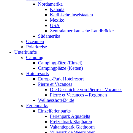
Nordamerika
Kanada
Karibische Inselstaaten
Mexiko
USA
Zentralamerikanische Landbrücke
Südamerika
Ozeanien
Polarkreise
Unterkünfte
Camping
Campingplätze (Einzel)
Campingplätze (Ketten)
Hotelresorts
Europa-Park Hotelresort
Pierre et Vacances
Die Geschichte von Pierre et Vacances
Pierre et Vacances – Regionen
Wellnesshotel24.de
Ferienparks
Einzelferienparks
Ferienpark Aquadelta
Freizeitpark Slagharen
Vakantiepark Giethoorn
Villapark de Weerribben