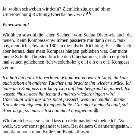
Ja, wohin schweben wir denn? Ziemlich zügig und ohne
Unterbrechung Richtung Oberfläche…wa? 🙂
Wäwäwääää!
Wir übten sowohl die „alten Sachen“ vom Scuba Diver wie auch die
neuen. Beim Kompassschwimmen passierte mir dann der 2. faux-
pas, denn ich schwamm 180° in die falsche Richtung. Es stellte sich
aber heraus, dass mein Kompass hängen geblieben war. Gar nicht
meine Schuld. Thorsten brachte den Oberhammer, indem er gleich
mal seinen geliehenen (ich wiederhole: g e l i e h e n e n) Kompass
verlor.
Ich hab ihn gar nicht verloren. Kaum waren wir an Land, da kam
auch schon ein anderer Taucher und brachte ihn wieder zurück. Ich
habe den Kompass nur kurzfristig auf dem Seegrund deponiert. Ich
wusste *hust, dass ihn jemand anderes wiederbringen wird.
Überhaupt wäre das alles nicht passiert, wenn ich endlich meine
Konsole mit eigenem Kompass hätte. Gar nicht meine Schuld, so!
Aber na ja, so muss ich schon nicht navigieren.
😀
Wird auch besser so sein. Dass du nicht navigierst meine ich. Wer
weiß, wo wir sonst gelandet wären. Bei deinem Orientierungssinn…
und dann noch ohne Brille und Kontaktlinsen…