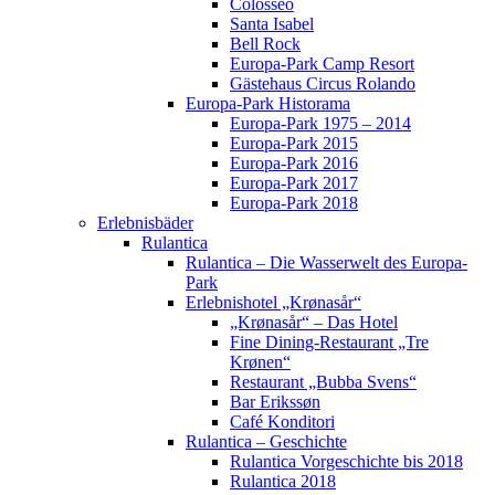
Colosseo
Santa Isabel
Bell Rock
Europa-Park Camp Resort
Gästehaus Circus Rolando
Europa-Park Historama
Europa-Park 1975 – 2014
Europa-Park 2015
Europa-Park 2016
Europa-Park 2017
Europa-Park 2018
Erlebnisbäder
Rulantica
Rulantica – Die Wasserwelt des Europa-
Park
Erlebnishotel „Krønasår“
„Krønasår“ – Das Hotel
Fine Dining-Restaurant „Tre
Krønen“
Restaurant „Bubba Svens“
Bar Erikssøn
Café Konditori
Rulantica – Geschichte
Rulantica Vorgeschichte bis 2018
Rulantica 2018