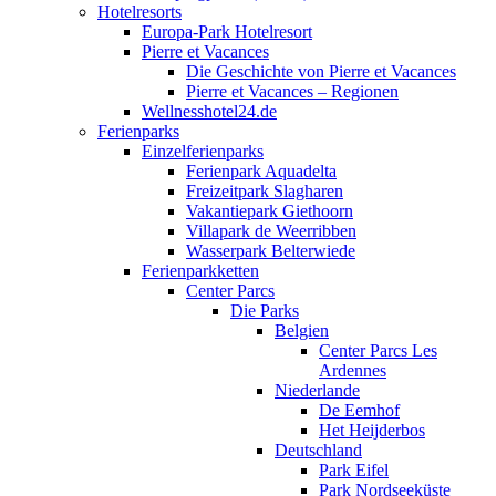
Hotelresorts
Europa-Park Hotelresort
Pierre et Vacances
Die Geschichte von Pierre et Vacances
Pierre et Vacances – Regionen
Wellnesshotel24.de
Ferienparks
Einzelferienparks
Ferienpark Aquadelta
Freizeitpark Slagharen
Vakantiepark Giethoorn
Villapark de Weerribben
Wasserpark Belterwiede
Ferienparkketten
Center Parcs
Die Parks
Belgien
Center Parcs Les
Ardennes
Niederlande
De Eemhof
Het Heijderbos
Deutschland
Park Eifel
Park Nordseeküste