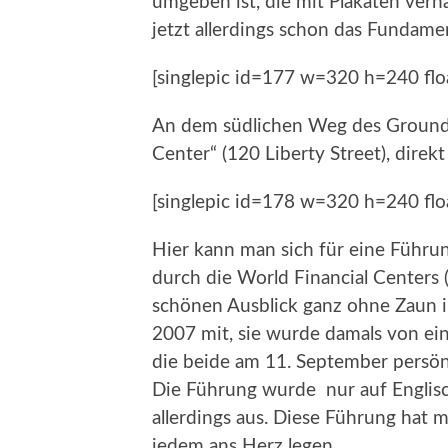
umgeben ist, die mit Plakaten ver
jetzt allerdings schon das Fundam
[singlepic id=177 w=320 h=240 flo
An dem südlichen Weg des Ground z
Center“ (120 Liberty Street), dire
[singlepic id=178 w=320 h=240 flo
Hier kann man sich für eine Führ
durch die World Financial Center
schönen Ausblick ganz ohne Zaun 
2007 mit, sie wurde damals von e
die beide am 11. September persön
Die Führung wurde nur auf Englisch
allerdings aus. Diese Führung hat m
jedem ans Herz legen.