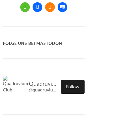
FOLGE UNS BEI MASTODON
Quadruvium Club
Follow
@quadruvium.club@quadruvium.club