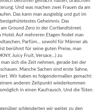
iemlich betroffen gemacht hatten, brauchten
unterung. Und was machen zwei Frauen da am
kaufen. Das kann man ausgiebig und gut im
 bestgehütetestes Geheimnis. Das
 am Ground Zero in der Cortlandtstreet.
m Hotel. Auf mehreren Etagen findet man
Handtaschen, Parfüm… sowohl für Männer als
ist berühmt für seine guten Preise, man
KNY, Juicy Fruit, Versace…) zu
e man sich die Zeit nehmen, gerade bei der
uschauen. Manche Sachen sind erste Sahne,
iert. Wir haben es folgendermaßen gemacht:
 einem anderen Zeitpunkt wiederkommen
omöglich in einen Kaufrausch. Und die Tüten
genüber schlenderten wir weiter zu den