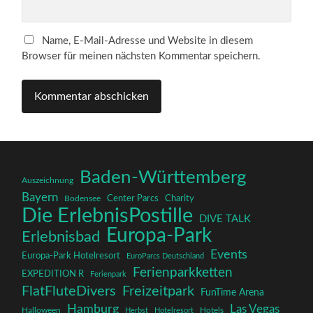
Name, E-Mail-Adresse und Website in diesem
Browser für meinen nächsten Kommentar speichern.
Baden-Württemberg
Auszeichnung
Bayern
Charity
Center Parcs
Bodensee
Die ErlebnisPostille
DIVE TALK
Europa-Park
Erlebnisbad
Events
Europa-Park Hotelresort
EuroParcs Deutschland
Ferienparkketten
EXPEDITION R
Ferienpark
FlatFluteDivers
Freizeitpark
FunTime Arena
Hamburg
Las Vegas
Halloween
Herbst
Hotelresort
Hotels