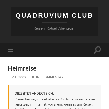
QUADRUVIUM CLUB
Reisen, Rätsel, Abenteuer.
Suchfe
Mobile-
ein-/a
Menü
ein-/ausblenden
Heimreise
5. MAI 2009
/
KEINE KOMMENTARE
DIE ZEITEN ÄNDERN SICH.
Dieser Beitrag scheint älter als 17 Jahre zu sein – eine
lange Zeit im Internet, vor allem, wenn es um Reisen,