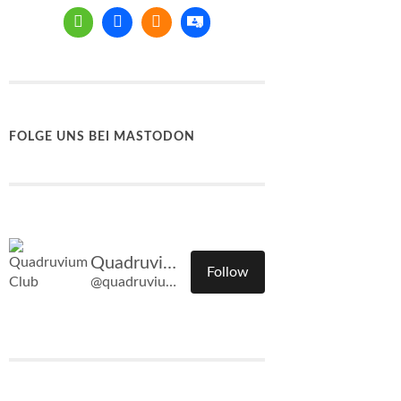
FOLGE UNS BEI MASTODON
Quadruvium Club
Follow
@quadruvium.club@quadruvium.club