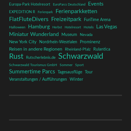
Events
Europa-Park Hotelresort
EuroParcs Deutschland
Ferienparkketten
EXPEDITION R
Ferienpark
FlatFluteDivers
Freizeitpark
FunTime Arena
Hamburg
Las Vegas
Halloween
Herbst
Hotelresort
Hotels
Miniatur Wunderland
Museum
Nevada
New York City
Prominenz
Nordrhein-Westfalen
Reisen in andere Regionen
Rulantica
Rheinland-Pfalz
Schwarzwald
Rust
Rutscherlebnis.de
Schwarzwald Tourismus GmbH
Sommer
Sport
Summertime Parcs
Tagesausflüge
Tour
Winter
Veranstaltungen / Aufführungen