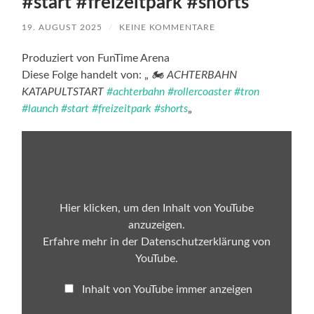
#start #freizeitpark #shorts
19. AUGUST 2025
/
KEINE KOMMENTARE
Produziert von FunTime Arena
Diese Folge handelt von: „
🏍️ ACHTERBAHN
KATAPULTSTART
#achterbahn
#rollercoaster
#tron
#launch
#start
#freizeitpark
#shorts
„
„🏍️
ACHTERBAHN
KATAPULTSTART
#achterbahn
#rollercoaster
#tron
#launch
Hier klicken, um den Inhalt von YouTube
#start
anzuzeigen.
#freizeitpark
#shorts“
Erfahre mehr in der
Datenschutzerklärung von
von
YouTube
.
YouTube
anzeigen
Inhalt von YouTube immer anzeigen