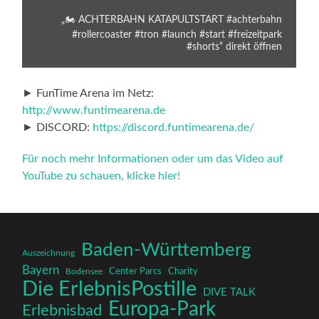
„🏍️ ACHTERBAHN KATAPULTSTART #achterbahn
#rollercoaster #tron #launch #start #freizeitpark
#shorts“ direkt öffnen
► FunTime Arena im Netz:
http://www.funtimearena.de
► DISCORD:
https://discord.funtimearena.de/
Für noch mehr Informationen oder um das Video auf
YouTube zu schauen, klicke hier!
Baden-Württemberg
Auszeichnung
Bayern
Charity
Center Parcs
Bodensee
Die ErlebnisPostille
DIVE TALK
Europa-Park
Erlebnisbad