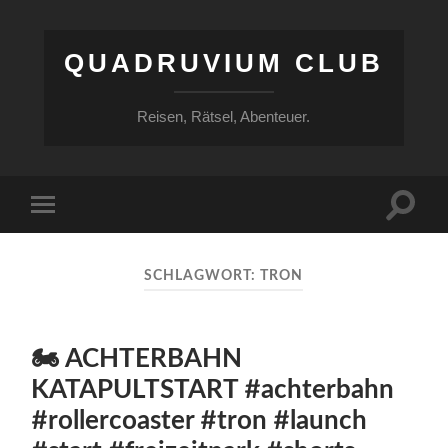
QUADRUVIUM CLUB
Reisen, Rätsel, Abenteuer.
Suchfe
Mobile-
ein-/a
Menü
ein-/ausblenden
SCHLAGWORT:
TRON
🏍️ ACHTERBAHN
KATAPULTSTART #achterbahn
#rollercoaster #tron #launch