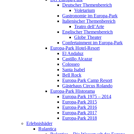
Deutscher Themenbereich
Voletarium
Gastronomie im Europa-Park
Italienischer Themenbereich
Teatro dell’Arte
Englischer Themenbereich
Globe Theater
Confertainment im Europa-Park
Europa-Park Hotel-Resort
El Andaluz
Castillo Alcazar
Colosseo
Santa Isabel
Bell Rock
Europa-Park Camp Resort
Gästehaus Circus Rolando
Europa-Park Historama
Europa-Park 1975 – 2014
Europa-Park 2015
Europa-Park 2016
Europa-Park 2017
Europa-Park 2018
Erlebnisbäder
Rulantica