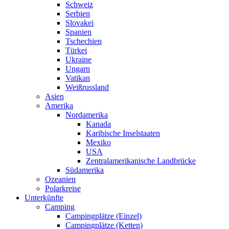
Schweiz
Serbien
Slovakei
Spanien
Tschechien
Türkei
Ukraine
Ungarn
Vatikan
Weißrussland
Asien
Amerika
Nordamerika
Kanada
Karibische Inselstaaten
Mexiko
USA
Zentralamerikanische Landbrücke
Südamerika
Ozeanien
Polarkreise
Unterkünfte
Camping
Campingplätze (Einzel)
Campingplätze (Ketten)