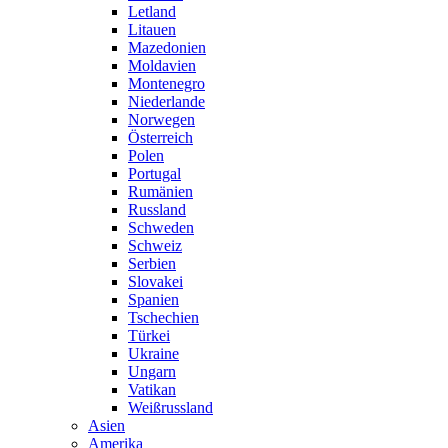
Letland
Litauen
Mazedonien
Moldavien
Montenegro
Niederlande
Norwegen
Österreich
Polen
Portugal
Rumänien
Russland
Schweden
Schweiz
Serbien
Slovakei
Spanien
Tschechien
Türkei
Ukraine
Ungarn
Vatikan
Weißrussland
Asien
Amerika