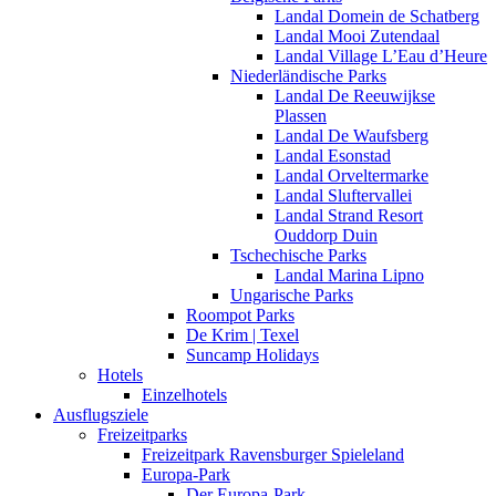
Landal Domein de Schatberg
Landal Mooi Zutendaal
Landal Village L’Eau d’Heure
Niederländische Parks
Landal De Reeuwijkse
Plassen
Landal De Waufsberg
Landal Esonstad
Landal Orveltermarke
Landal Sluftervallei
Landal Strand Resort
Ouddorp Duin
Tschechische Parks
Landal Marina Lipno
Ungarische Parks
Roompot Parks
De Krim | Texel
Suncamp Holidays
Hotels
Einzelhotels
Ausflugsziele
Freizeitparks
Freizeitpark Ravensburger Spieleland
Europa-Park
Der Europa-Park