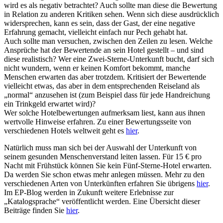
wird es als negativ betrachtet? Auch sollte man diese die Bewertung
in Relation zu anderen Kritiken sehen. Wenn sich diese ausdrücklich
widersprechen, kann es sein, dass der Gast, der eine negative
Erfahrung gemacht, vielleicht einfach nur Pech gehabt hat.
Auch sollte man versuchen, zwischen den Zeilen zu lesen. Welche
Ansprüche hat der Bewertende an sein Hotel gestellt – und sind
diese realistisch? Wer eine Zwei-Sterne-Unterkunft bucht, darf sich
nicht wundern, wenn er keinen Komfort bekommt, manche
Menschen erwarten das aber trotzdem. Kritisiert der Bewertende
vielleicht etwas, das aber in dem entsprechenden Reiseland als
„normal“ anzusehen ist (zum Beispiel dass für jede Handreichung
ein Trinkgeld erwartet wird)?
Wer solche Hotelbewertungen aufmerksam liest, kann aus ihnen
wertvolle Hinweise erfahren. Zu einer Bewertungsseite von
verschiedenen Hotels weltweit geht es
hier
.
Natürlich muss man sich bei der Auswahl der Unterkunft von
seinem gesunden Menschenverstand leiten lassen. Für 15 € pro
Nacht mit Frühstück können Sie kein Fünf-Sterne-Hotel erwarten.
Da werden Sie schon etwas mehr anlegen müssen. Mehr zu den
verschiedenen Arten von Unterkünften erfahren Sie übrigens
hier
.
Im EP-Blog werden in Zukunft weitere Erlebnisse zur
„Katalogsprache“ veröffentlicht werden. Eine Übersicht dieser
Beiträge finden Sie
hier
.