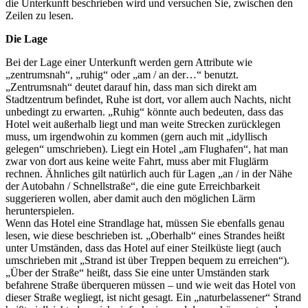
die Unterkunft beschrieben wird und versuchen Sie, zwischen den
Zeilen zu lesen.
Die Lage
Bei der Lage einer Unterkunft werden gern Attribute wie
„zentrumsnah“, „ruhig“ oder „am / an der…“ benutzt.
„Zentrumsnah“ deutet darauf hin, dass man sich direkt am
Stadtzentrum befindet, Ruhe ist dort, vor allem auch Nachts, nicht
unbedingt zu erwarten. „Ruhig“ könnte auch bedeuten, dass das
Hotel weit außerhalb liegt und man weite Strecken zurücklegen
muss, um irgendwohin zu kommen (gern auch mit „idyllisch
gelegen“ umschrieben). Liegt ein Hotel „am Flughafen“, hat man
zwar von dort aus keine weite Fahrt, muss aber mit Fluglärm
rechnen. Ähnliches gilt natürlich auch für Lagen „an / in der Nähe
der Autobahn / Schnellstraße“, die eine gute Erreichbarkeit
suggerieren wollen, aber damit auch den möglichen Lärm
herunterspielen.
Wenn das Hotel eine Strandlage hat, müssen Sie ebenfalls genau
lesen, wie diese beschrieben ist. „Oberhalb“ eines Strandes heißt
unter Umständen, dass das Hotel auf einer Steilküste liegt (auch
umschrieben mit „Strand ist über Treppen bequem zu erreichen“).
„Über der Straße“ heißt, dass Sie eine unter Umständen stark
befahrene Straße überqueren müssen – und wie weit das Hotel von
dieser Straße wegliegt, ist nicht gesagt. Ein „naturbelassener“ Strand