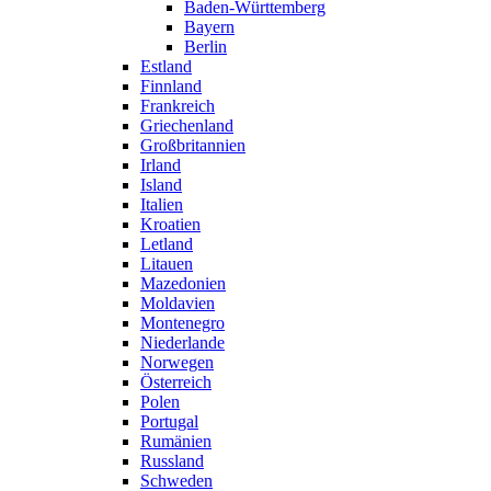
Baden-Württemberg
Bayern
Berlin
Estland
Finnland
Frankreich
Griechenland
Großbritannien
Irland
Island
Italien
Kroatien
Letland
Litauen
Mazedonien
Moldavien
Montenegro
Niederlande
Norwegen
Österreich
Polen
Portugal
Rumänien
Russland
Schweden