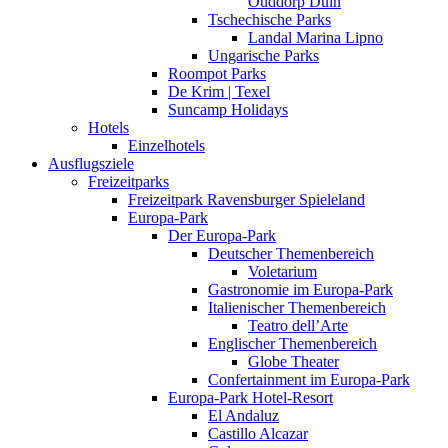
Ouddorp Duin
Tschechische Parks
Landal Marina Lipno
Ungarische Parks
Roompot Parks
De Krim | Texel
Suncamp Holidays
Hotels
Einzelhotels
Ausflugsziele
Freizeitparks
Freizeitpark Ravensburger Spieleland
Europa-Park
Der Europa-Park
Deutscher Themenbereich
Voletarium
Gastronomie im Europa-Park
Italienischer Themenbereich
Teatro dell’Arte
Englischer Themenbereich
Globe Theater
Confertainment im Europa-Park
Europa-Park Hotel-Resort
El Andaluz
Castillo Alcazar