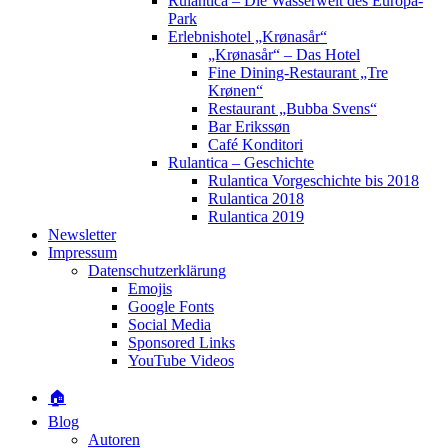
Rulantica – Die Wasserwelt des Europa-
Park
Erlebnishotel „Krønasår“
„Krønasår“ – Das Hotel
Fine Dining-Restaurant „Tre
Krønen“
Restaurant „Bubba Svens“
Bar Erikssøn
Café Konditori
Rulantica – Geschichte
Rulantica Vorgeschichte bis 2018
Rulantica 2018
Rulantica 2019
Newsletter
Impressum
Datenschutzerklärung
Emojis
Google Fonts
Social Media
Sponsored Links
YouTube Videos
🏠
Blog
Autoren