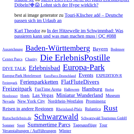
Döbeln!🍓😱 Lohnt sich der Hype wirklich?
best ai image generator
zu
Touri-Klischee adé – Deutsche
passen sich im Urlaub an
Karl Theodor
zu
In der Hitzewelle im Schwimmbad: Was
passieren kann und was man machen muss | QC #088
Baden-Württemberg
Bayern
Auszeichnung
Bodensee
Die ErlebnisPostille
Center Parcs
Charity
Europa-Park
Erlebnisbad
DIVE TALK
Events
Europa-Park Hotelresort
EXPEDITION R
EuroParcs Deutschland
FlatFluteDivers
Ferienparkketten
Ferienpark
Freizeitpark
Hamburg
FunTime Arena
Halloween
Herbst
Miniatur Wunderland
Las Vegas
Museum
Hotels
Hotelresort
Prominenz
New York City
Nordrhein-Westfalen
Nevada
Rust
Reisen in andere Regionen
Rulantica
Rheinland-Pfalz
Schwarzwald
Rutscherlebnis.de
Schwarzwald Tourismus GmbH
Summertime Parcs
Tagesausflüge
Tour
Sommer
Sport
Winter
Veranstaltungen / Aufführungen