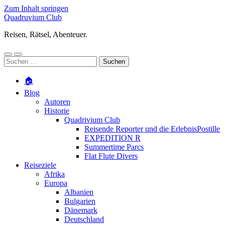
Zum Inhalt springen
Quadruvium Club
Reisen, Rätsel, Abenteuer.
Mobile-
Suchfeld
Suchen
Menü
ein-/ausblenden
nach:
ein-/ausblenden
🏠
Blog
Autoren
Historie
Quadrivium Club
Reisende Reporter und die ErlebnisPostille
EXPEDITION R
Summertime Parcs
Flat Flute Divers
Reiseziele
Afrika
Europa
Albanien
Bulgarien
Dänemark
Deutschland