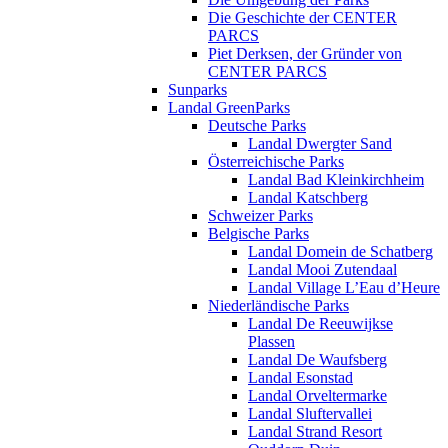
Die Geschichte der CENTER
PARCS
Piet Derksen, der Gründer von
CENTER PARCS
Sunparks
Landal GreenParks
Deutsche Parks
Landal Dwergter Sand
Österreichische Parks
Landal Bad Kleinkirchheim
Landal Katschberg
Schweizer Parks
Belgische Parks
Landal Domein de Schatberg
Landal Mooi Zutendaal
Landal Village L’Eau d’Heure
Niederländische Parks
Landal De Reeuwijkse
Plassen
Landal De Waufsberg
Landal Esonstad
Landal Orveltermarke
Landal Sluftervallei
Landal Strand Resort