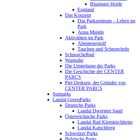
Bispinger Heide
England
Das Konzept
Das Parkzentrum – Leben im
Park
Aqua Mundo
Aktivitäten im Park
Abenteuergolf
Tauchen und Schnorcheln
Schnorchelbad
Wannabe
Die Umgebung der Parks
Die Geschichte der CENTER
PARCS
Piet Derksen, der Gründer von
CENTER PARCS
Sunparks
Landal GreenParks
Deutsche Parks
Landal Dwergter Sand
Österreichische Parks
Landal Bad Kleinkirchheim
Landal Katschberg
Schweizer Parks
Belgische Parks