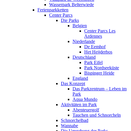
Wasserpark Belterwiede
Ferienparkketten
Center Parcs
Die Parks
Belgien
Center Parcs Les
Ardennes
Niederlande
De Eemhof
Het Heijderbos
Deutschland
Park Eifel
Park Nordseeküste
Bispinger Heide
England
Das Konzept
Das Parkzentrum – Leben im
Park
Aqua Mundo
Aktivitäten im Park
Abenteuergolf
Tauchen und Schnorcheln
Schnorchelbad
Wannabe
Die Umgebung der Parks