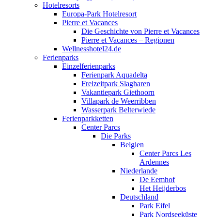
Hotelresorts
Europa-Park Hotelresort
Pierre et Vacances
Die Geschichte von Pierre et Vacances
Pierre et Vacances – Regionen
Wellnesshotel24.de
Ferienparks
Einzelferienparks
Ferienpark Aquadelta
Freizeitpark Slagharen
Vakantiepark Giethoorn
Villapark de Weerribben
Wasserpark Belterwiede
Ferienparkketten
Center Parcs
Die Parks
Belgien
Center Parcs Les
Ardennes
Niederlande
De Eemhof
Het Heijderbos
Deutschland
Park Eifel
Park Nordseeküste