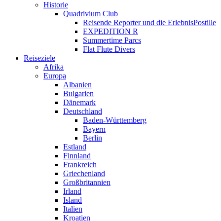
Historie
Quadrivium Club
Reisende Reporter und die ErlebnisPostille
EXPEDITION R
Summertime Parcs
Flat Flute Divers
Reiseziele
Afrika
Europa
Albanien
Bulgarien
Dänemark
Deutschland
Baden-Württemberg
Bayern
Berlin
Estland
Finnland
Frankreich
Griechenland
Großbritannien
Irland
Island
Italien
Kroatien