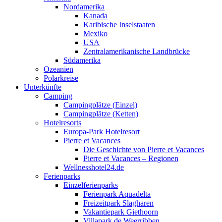
Nordamerika
Kanada
Karibische Inselstaaten
Mexiko
USA
Zentralamerikanische Landbrücke
Südamerika
Ozeanien
Polarkreise
Unterkünfte
Camping
Campingplätze (Einzel)
Campingplätze (Ketten)
Hotelresorts
Europa-Park Hotelresort
Pierre et Vacances
Die Geschichte von Pierre et Vacances
Pierre et Vacances – Regionen
Wellnesshotel24.de
Ferienparks
Einzelferienparks
Ferienpark Aquadelta
Freizeitpark Slagharen
Vakantiepark Giethoorn
Villapark de Weerribben