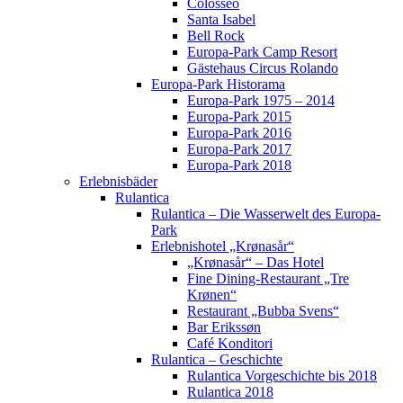
Colosseo
Santa Isabel
Bell Rock
Europa-Park Camp Resort
Gästehaus Circus Rolando
Europa-Park Historama
Europa-Park 1975 – 2014
Europa-Park 2015
Europa-Park 2016
Europa-Park 2017
Europa-Park 2018
Erlebnisbäder
Rulantica
Rulantica – Die Wasserwelt des Europa-
Park
Erlebnishotel „Krønasår“
„Krønasår“ – Das Hotel
Fine Dining-Restaurant „Tre
Krønen“
Restaurant „Bubba Svens“
Bar Erikssøn
Café Konditori
Rulantica – Geschichte
Rulantica Vorgeschichte bis 2018
Rulantica 2018