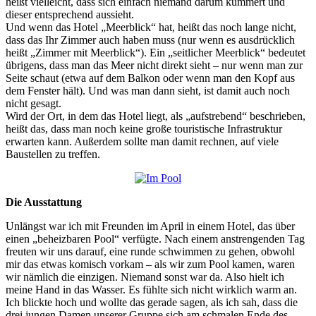
heißt vielleicht, dass sich einfach niemand darum kümmert und
dieser entsprechend aussieht.
Und wenn das Hotel „Meerblick“ hat, heißt das noch lange nicht,
dass das Ihr Zimmer auch haben muss (nur wenn es ausdrücklich
heißt „Zimmer mit Meerblick“). Ein „seitlicher Meerblick“ bedeutet
übrigens, dass man das Meer nicht direkt sieht – nur wenn man zur
Seite schaut (etwa auf dem Balkon oder wenn man den Kopf aus
dem Fenster hält). Und was man dann sieht, ist damit auch noch
nicht gesagt.
Wird der Ort, in dem das Hotel liegt, als „aufstrebend“ beschrieben,
heißt das, dass man noch keine große touristische Infrastruktur
erwarten kann. Außerdem sollte man damit rechnen, auf viele
Baustellen zu treffen.
Die Ausstattung
Unlängst war ich mit Freunden im April in einem Hotel, das über
einen „beheizbaren Pool“ verfügte. Nach einem anstrengenden Tag
freuten wir uns darauf, eine runde schwimmen zu gehen, obwohl
mir das etwas komisch vorkam – als wir zum Pool kamen, waren
wir nämlich die einzigen. Niemand sonst war da. Also hielt ich
meine Hand in das Wasser. Es fühlte sich nicht wirklich warm an.
Ich blickte hoch und wollte das gerade sagen, als ich sah, dass die
drei jungen Damen unserer Gruppe sich am schmalen Ende des