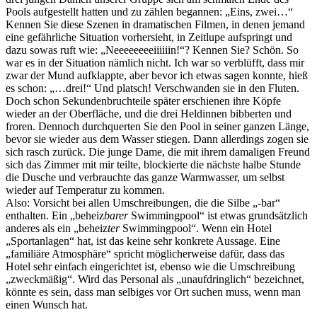
Pools aufgestellt hatten und zu zählen begannen: „Eins, zwei…“
Kennen Sie diese Szenen in dramatischen Filmen, in denen jemand
eine gefährliche Situation vorhersieht, in Zeitlupe aufspringt und
dazu sowas ruft wie: „Neeeeeeeeiiiiiin!“? Kennen Sie? Schön. So
war es in der Situation nämlich nicht. Ich war so verblüfft, dass mir
zwar der Mund aufklappte, aber bevor ich etwas sagen konnte, hieß
es schon: „…drei!“ Und platsch! Verschwanden sie in den Fluten.
Doch schon Sekundenbruchteile später erschienen ihre Köpfe
wieder an der Oberfläche, und die drei Heldinnen bibberten und
froren. Dennoch durchquerten Sie den Pool in seiner ganzen Länge,
bevor sie wieder aus dem Wasser stiegen. Dann allerdings zogen sie
sich rasch zurück. Die junge Dame, die mit ihrem damaligen Freund
sich das Zimmer mit mir teilte, blockierte die nächste halbe Stunde
die Dusche und verbrauchte das ganze Warmwasser, um selbst
wieder auf Temperatur zu kommen.
Also: Vorsicht bei allen Umschreibungen, die die Silbe „-bar“
enthalten. Ein „beheiz
barer
Swimmingpool“ ist etwas grundsätzlich
anderes als ein „beheiz
ter
Swimmingpool“. Wenn ein Hotel
„Sportanlagen“ hat, ist das keine sehr konkrete Aussage. Eine
„familiäre Atmosphäre“ spricht möglicherweise dafür, dass das
Hotel sehr einfach eingerichtet ist, ebenso wie die Umschreibung
„zweckmäßig“. Wird das Personal als „unaufdringlich“ bezeichnet,
könnte es sein, dass man selbiges vor Ort suchen muss, wenn man
einen Wunsch hat.