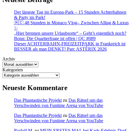
Der längste Tag im Europa-Park – 15 Stunden Achterbahnen
& Party im Park!
🇲🇨 48 Stunden in Monaco Vlog– Zwischen Alltag & Luxus
✨
„Hier brennen unsere Urlaubsorte“ – Geht’s eigentlich noch?
Bonn: Die Quartierfrage ist offen | QC #089
Dieser ACHTERBAHN-FREIZEITPARK in Frankreich ist
BESSER als man DENKT! Parc ASTÉRIX 2026
Archiv
Kategorien
Neueste Kommentare
Das Phantastische Projekt
zu
Das Rätsel um das
Verschwinden von Funtime Arena von YouTube
Das Phantastische Projekt
zu
Das Rätsel um das
Verschwinden von Funtime Arena von YouTube
Rudolf M.
zu
MEIN ERSTES MAL bei Karls Erlebnis-Dorf