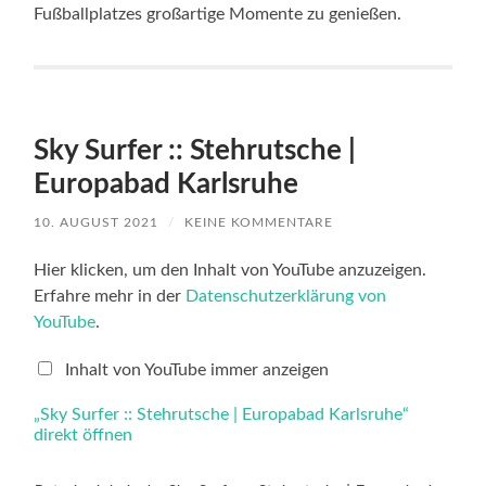
Fußballplatzes großartige Momente zu genießen.
Sky Surfer :: Stehrutsche |
Europabad Karlsruhe
10. AUGUST 2021
/
KEINE KOMMENTARE
„Sky
Hier klicken, um den Inhalt von YouTube anzuzeigen.
Surfer
Erfahre mehr in der
Datenschutzerklärung von
::
Stehrutsche
YouTube
.
|
Europabad
Karlsruhe“
Inhalt von YouTube immer anzeigen
von
YouTube
„Sky Surfer :: Stehrutsche | Europabad Karlsruhe“
anzeigen
direkt öffnen