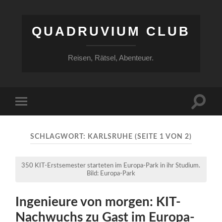
QUADRUVIUM CLUB
Reisen, Rätsel, Abenteuer.
Suchfe
Mobile-
ein-/a
Menü
ein-/ausblenden
SCHLAGWORT:
KARLSRUHE
(SEITE 1 VON 2)
350 KIT-Erstsemester starteten im Europa-Park in ihr Studium.
Bild: Europa-Park
Ingenieure von morgen: KIT-
Nachwuchs zu Gast im Europa-