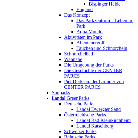
Bispinger Heide
England
Das Konzept
Das Parkzentrum – Leben im
Park
Aqua Mundo
Aktivitäten im Park
Abenteuergolf
Tauchen und Schnorcheln
Schnorchelbad
Wannabe
Die Umgebung der Parks
Die Geschichte der CENTER
PARCS
Piet Derksen, der Gründer von
CENTER PARCS
Sunparks
Landal GreenParks
Deutsche Parks
Landal Dwergter Sand
Österreichische Parks
Landal Bad Kleinkirchheim
Landal Katschberg
Schweizer Parks
Belgische Parks