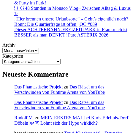
& Party im Park!
🇲🇨 48 Stunden in Monaco Vlog– Zwischen Alltag & Luxus
✨
„Hier brennen unsere Urlaubsorte“ – Geht’s eigentlich noch?
Bonn: Die Quartierfrage ist offen | QC #089
Dieser ACHTERBAHN-FREIZEITPARK in Frankreich ist
BESSER als man DENKT! Parc ASTÉRIX 2026
Archiv
Kategorien
Neueste Kommentare
Das Phantastische Projekt
zu
Das Rätsel um das
Verschwinden von Funtime Arena von YouTube
Das Phantastische Projekt
zu
Das Rätsel um das
Verschwinden von Funtime Arena von YouTube
Rudolf M.
zu
MEIN ERSTES MAL bei Karls Erlebnis-Dorf
Döbeln!🍓😱 Lohnt sich der Hype wirklich?