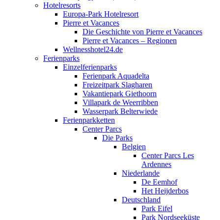
Hotelresorts
Europa-Park Hotelresort
Pierre et Vacances
Die Geschichte von Pierre et Vacances
Pierre et Vacances – Regionen
Wellnesshotel24.de
Ferienparks
Einzelferienparks
Ferienpark Aquadelta
Freizeitpark Slagharen
Vakantiepark Giethoorn
Villapark de Weerribben
Wasserpark Belterwiede
Ferienparkketten
Center Parcs
Die Parks
Belgien
Center Parcs Les
Ardennes
Niederlande
De Eemhof
Het Heijderbos
Deutschland
Park Eifel
Park Nordseeküste