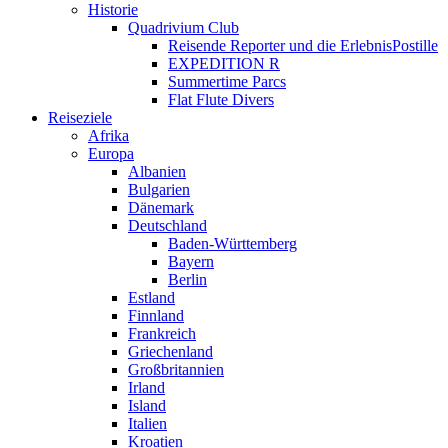
Historie
Quadrivium Club
Reisende Reporter und die ErlebnisPostille
EXPEDITION R
Summertime Parcs
Flat Flute Divers
Reiseziele
Afrika
Europa
Albanien
Bulgarien
Dänemark
Deutschland
Baden-Württemberg
Bayern
Berlin
Estland
Finnland
Frankreich
Griechenland
Großbritannien
Irland
Island
Italien
Kroatien