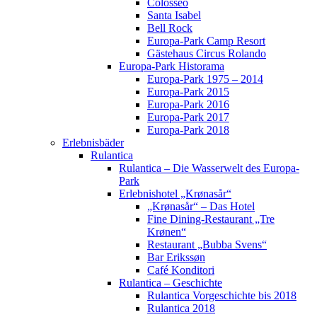
Colosseo
Santa Isabel
Bell Rock
Europa-Park Camp Resort
Gästehaus Circus Rolando
Europa-Park Historama
Europa-Park 1975 – 2014
Europa-Park 2015
Europa-Park 2016
Europa-Park 2017
Europa-Park 2018
Erlebnisbäder
Rulantica
Rulantica – Die Wasserwelt des Europa-
Park
Erlebnishotel „Krønasår“
„Krønasår“ – Das Hotel
Fine Dining-Restaurant „Tre
Krønen“
Restaurant „Bubba Svens“
Bar Erikssøn
Café Konditori
Rulantica – Geschichte
Rulantica Vorgeschichte bis 2018
Rulantica 2018