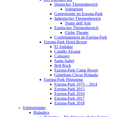
Deutscher Themenbereich
Voletarium
Gastronomie im Europa-Park
Italienischer Themenbereich
Teatro dell’Arte
Englischer Themenbereich
Globe Theater
Confertainment im Europa-Park
Europa-Park Hotel-Resort
El Andaluz
Castillo Alcazar
Colosseo
Santa Isabel
Bell Rock
Europa-Park Camp Resort
Gästehaus Circus Rolando
Europa-Park Historama
Europa-Park 1975 – 2014
Europa-Park 2015
Europa-Park 2016
Europa-Park 2017
Europa-Park 2018
Erlebnisbäder
Rulantica