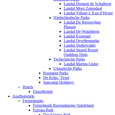
Landal Domein de Schatberg
Landal Mooi Zutendaal
Landal Village L’Eau d’Heure
Niederländische Parks
Landal De Reeuwijkse
Plassen
Landal De Waufsberg
Landal Esonstad
Landal Orveltermarke
Landal Sluftervallei
Landal Strand Resort
Ouddorp Duin
Tschechische Parks
Landal Marina Lipno
Ungarische Parks
Roompot Parks
De Krim | Texel
Suncamp Holidays
Hotels
Einzelhotels
Ausflugsziele
Freizeitparks
Freizeitpark Ravensburger Spieleland
Europa-Park
Der Europa-Park