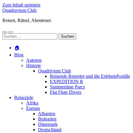
Zum Inhalt springen
Quadruvium Club
Reisen, Rätsel, Abenteuer.
Mobile-
Suchfeld
Suchen
Menü
ein-/ausblenden
nach:
ein-/ausblenden
🏠
Blog
Autoren
Historie
Quadrivium Club
Reisende Reporter und die ErlebnisPostille
EXPEDITION R
Summertime Parcs
Flat Flute Divers
Reiseziele
Afrika
Europa
Albanien
Bulgarien
Dänemark
Deutschland