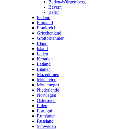
Baden-Württemberg
Bayern
Berlin
Estland
Finnland
Frankreich
Griechenland
Großbritannien
Irland
Island
Italien
Kroatien
Letland
Litauen
Mazedonien
Moldavien
Montenegro
Niederlande
Norwegen
Österreich
Polen
Portugal
Rumänien
Russland
Schweden