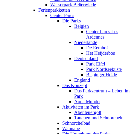
Wasserpark Belterwiede
Ferienparkketten
Center Parcs
Die Parks
Belgien
Center Parcs Les
Ardennes
Niederlande
De Eemhof
Het Heijderbos
Deutschland
Park Eifel
Park Nordseeküste
Bispinger Heide
England
Das Konzept
Das Parkzentrum – Leben im
Park
Aqua Mundo
Aktivitäten im Park
Abenteuergolf
Tauchen und Schnorcheln
Schnorchelbad
Wannabe
Die Umgebung der Parks