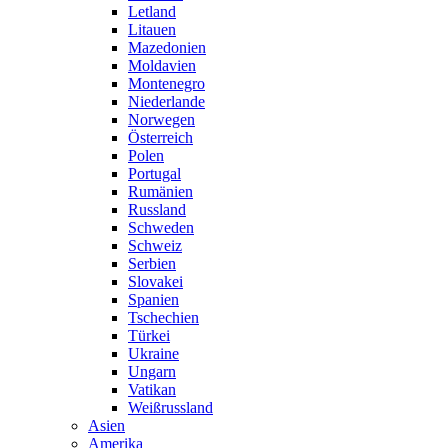
Letland
Litauen
Mazedonien
Moldavien
Montenegro
Niederlande
Norwegen
Österreich
Polen
Portugal
Rumänien
Russland
Schweden
Schweiz
Serbien
Slovakei
Spanien
Tschechien
Türkei
Ukraine
Ungarn
Vatikan
Weißrussland
Asien
Amerika