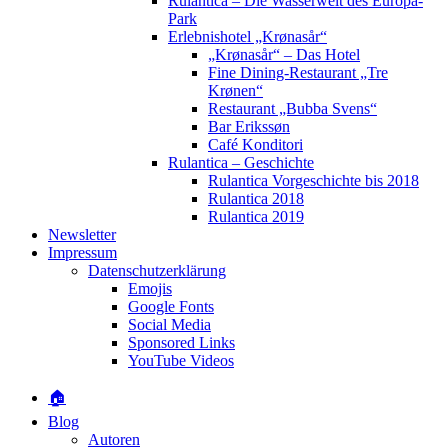
Rulantica – Die Wasserwelt des Europa-
Park
Erlebnishotel „Krønasår“
„Krønasår“ – Das Hotel
Fine Dining-Restaurant „Tre
Krønen“
Restaurant „Bubba Svens“
Bar Erikssøn
Café Konditori
Rulantica – Geschichte
Rulantica Vorgeschichte bis 2018
Rulantica 2018
Rulantica 2019
Newsletter
Impressum
Datenschutzerklärung
Emojis
Google Fonts
Social Media
Sponsored Links
YouTube Videos
🏠
Blog
Autoren