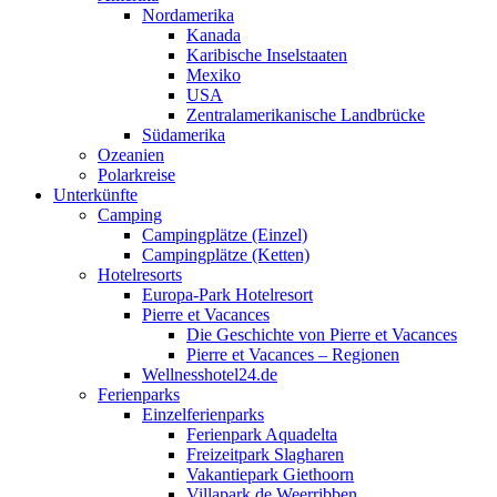
Nordamerika
Kanada
Karibische Inselstaaten
Mexiko
USA
Zentralamerikanische Landbrücke
Südamerika
Ozeanien
Polarkreise
Unterkünfte
Camping
Campingplätze (Einzel)
Campingplätze (Ketten)
Hotelresorts
Europa-Park Hotelresort
Pierre et Vacances
Die Geschichte von Pierre et Vacances
Pierre et Vacances – Regionen
Wellnesshotel24.de
Ferienparks
Einzelferienparks
Ferienpark Aquadelta
Freizeitpark Slagharen
Vakantiepark Giethoorn
Villapark de Weerribben