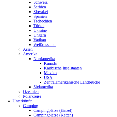
Schweiz
Serbien
Slovakei
Spanien
Tschechien
Türkei
Ukraine
Ungarn
Vatikan
Weißrussland
Asien
Amerika
Nordamerika
Kanada
Karibische Inselstaaten
Mexiko
USA
Zentralamerikanische Landbrücke
Südamerika
Ozeanien
Polarkreise
Unterkünfte
Camping
Campingplätze (Einzel)
Campingplätze (Ketten)