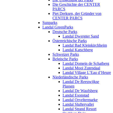
Die Geschichte der CENTER
PARCS
Piet Derksen, der Gründer von
CENTER PARCS
Sunparks
Landal GreenParks
Deutsche Parks
Landal Dwergter Sand
Österreichische Parks
Landal Bad Kleinkirchheim
Landal Katschberg
Schweizer Parks
Belgische Parks
Landal Domein de Schatberg
Landal Mooi Zutendaal
Landal Village L’Eau d’Heure
Niederländische Parks
Landal De Reeuwijkse
Plassen
Landal De Waufsberg
Landal Esonstad
Landal Orveltermarke
Landal Sluftervallei
Landal Strand Resort