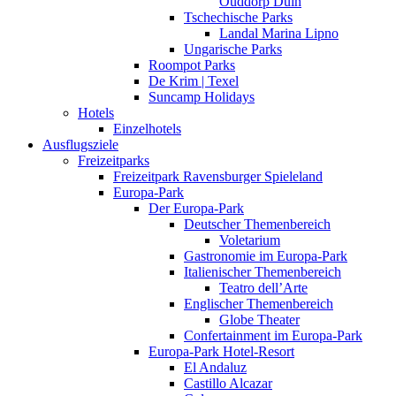
Ouddorp Duin
Tschechische Parks
Landal Marina Lipno
Ungarische Parks
Roompot Parks
De Krim | Texel
Suncamp Holidays
Hotels
Einzelhotels
Ausflugsziele
Freizeitparks
Freizeitpark Ravensburger Spieleland
Europa-Park
Der Europa-Park
Deutscher Themenbereich
Voletarium
Gastronomie im Europa-Park
Italienischer Themenbereich
Teatro dell’Arte
Englischer Themenbereich
Globe Theater
Confertainment im Europa-Park
Europa-Park Hotel-Resort
El Andaluz
Castillo Alcazar