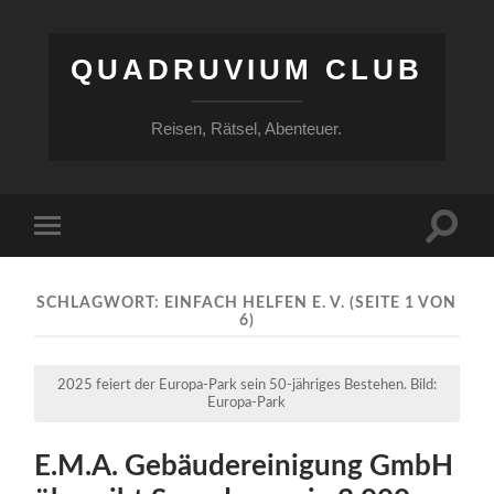
QUADRUVIUM CLUB
Reisen, Rätsel, Abenteuer.
Suchfe
Mobile-
ein-/a
Menü
ein-/ausblenden
SCHLAGWORT:
EINFACH HELFEN E. V.
(SEITE 1 VON
6)
2025 feiert der Europa-Park sein 50-jähriges Bestehen. Bild:
Europa-Park
E.M.A. Gebäudereinigung GmbH