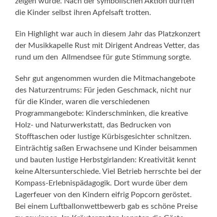
zeigen würde. Nach der symbolischen Aktion durften
die Kinder selbst ihren Apfelsaft trotten.
Ein Highlight war auch in diesem Jahr das Platzkonzert
der Musikkapelle Rust mit Dirigent Andreas Vetter, das
rund um den Allmendsee für gute Stimmung sorgte.
Sehr gut angenommen wurden die Mitmachangebote
des Naturzentrums: Für jeden Geschmack, nicht nur
für die Kinder, waren die verschiedenen
Programmangebote: Kinderschminken, die kreative
Holz- und Naturwerkstatt, das Bedrucken von
Stofftaschen oder lustige Kürbisgesichter schnitzen.
Einträchtig saßen Erwachsene und Kinder beisammen
und bauten lustige Herbstgirlanden: Kreativität kennt
keine Altersunterschiede. Viel Betrieb herrschte bei der
Kompass-Erlebnispädagogik. Dort wurde über dem
Lagerfeuer von den Kindern eifrig Popcorn geröstet.
Bei einem Luftballonwettbewerb gab es schöne Preise