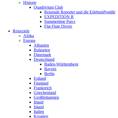
Historie
Quadrivium Club
Reisende Reporter und die ErlebnisPostille
EXPEDITION R
Summertime Parcs
Flat Flute Divers
Reiseziele
Afrika
Europa
Albanien
Bulgarien
Dänemark
Deutschland
Baden-Württemberg
Bayern
Berlin
Estland
Finnland
Frankreich
Griechenland
Großbritannien
Irland
Island
Italien
Kroatien