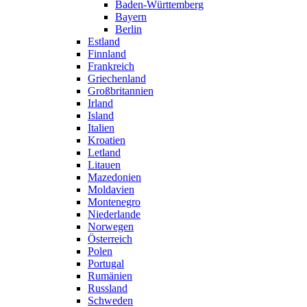
Baden-Württemberg
Bayern
Berlin
Estland
Finnland
Frankreich
Griechenland
Großbritannien
Irland
Island
Italien
Kroatien
Letland
Litauen
Mazedonien
Moldavien
Montenegro
Niederlande
Norwegen
Österreich
Polen
Portugal
Rumänien
Russland
Schweden