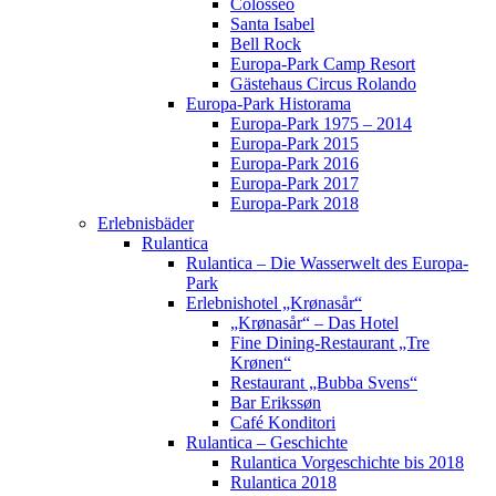
Colosseo
Santa Isabel
Bell Rock
Europa-Park Camp Resort
Gästehaus Circus Rolando
Europa-Park Historama
Europa-Park 1975 – 2014
Europa-Park 2015
Europa-Park 2016
Europa-Park 2017
Europa-Park 2018
Erlebnisbäder
Rulantica
Rulantica – Die Wasserwelt des Europa-
Park
Erlebnishotel „Krønasår“
„Krønasår“ – Das Hotel
Fine Dining-Restaurant „Tre
Krønen“
Restaurant „Bubba Svens“
Bar Erikssøn
Café Konditori
Rulantica – Geschichte
Rulantica Vorgeschichte bis 2018
Rulantica 2018