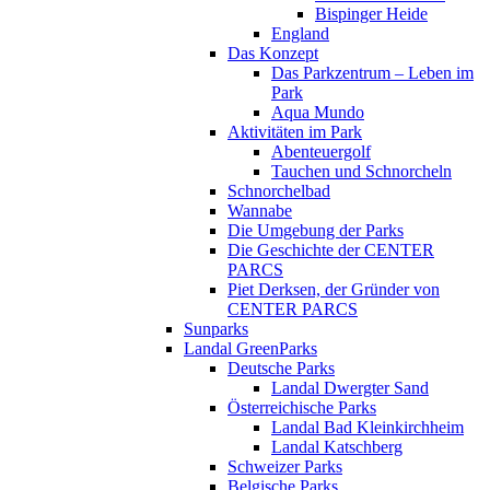
Bispinger Heide
England
Das Konzept
Das Parkzentrum – Leben im
Park
Aqua Mundo
Aktivitäten im Park
Abenteuergolf
Tauchen und Schnorcheln
Schnorchelbad
Wannabe
Die Umgebung der Parks
Die Geschichte der CENTER
PARCS
Piet Derksen, der Gründer von
CENTER PARCS
Sunparks
Landal GreenParks
Deutsche Parks
Landal Dwergter Sand
Österreichische Parks
Landal Bad Kleinkirchheim
Landal Katschberg
Schweizer Parks
Belgische Parks