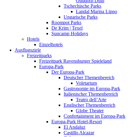
Ouddorp Duin
Tschechische Parks
Landal Marina Lipno
Ungarische Parks
Roompot Parks
De Krim | Texel
Suncamp Holidays
Hotels
Einzelhotels
Ausflugsziele
Freizeitparks
Freizeitpark Ravensburger Spieleland
Europa-Park
Der Europa-Park
Deutscher Themenbereich
Voletarium
Gastronomie im Europa-Park
Italienischer Themenbereich
Teatro dell’Arte
Englischer Themenbereich
Globe Theater
Confertainment im Europa-Park
Europa-Park Hotel-Resort
El Andaluz
Castillo Alcazar