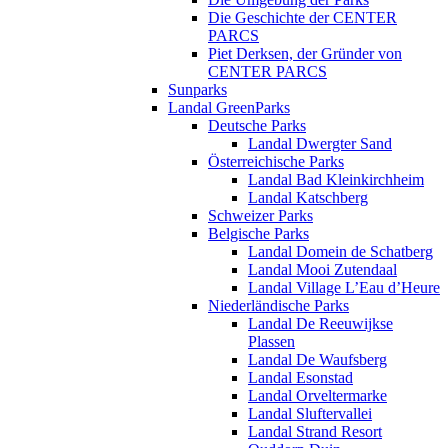
Die Geschichte der CENTER
PARCS
Piet Derksen, der Gründer von
CENTER PARCS
Sunparks
Landal GreenParks
Deutsche Parks
Landal Dwergter Sand
Österreichische Parks
Landal Bad Kleinkirchheim
Landal Katschberg
Schweizer Parks
Belgische Parks
Landal Domein de Schatberg
Landal Mooi Zutendaal
Landal Village L’Eau d’Heure
Niederländische Parks
Landal De Reeuwijkse
Plassen
Landal De Waufsberg
Landal Esonstad
Landal Orveltermarke
Landal Sluftervallei
Landal Strand Resort