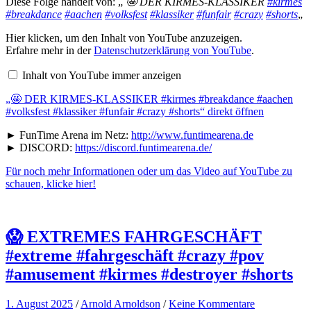
Diese Folge handelt von: „
🤩 DER KIRMES-KLASSIKER
#kirmes
#breakdance
#aachen
#volksfest
#klassiker
#funfair
#crazy
#shorts
„
„🤩
Hier klicken, um den Inhalt von YouTube anzuzeigen.
DER
Erfahre mehr in der
Datenschutzerklärung von YouTube
.
KIRMES-
KLASSIKER
Inhalt von YouTube immer anzeigen
#kirmes
#breakdance
„🤩 DER KIRMES-KLASSIKER #kirmes #breakdance #aachen
#aachen
#volksfest
#volksfest #klassiker #funfair #crazy #shorts“ direkt öffnen
#klassiker
#funfair
► FunTime Arena im Netz:
http://www.funtimearena.de
#crazy
► DISCORD:
https://discord.funtimearena.de/
#shorts“
von
Für noch mehr Informationen oder um das Video auf YouTube zu
YouTube
anzeigen
schauen, klicke hier!
😱 EXTREMES FAHRGESCHÄFT
#extreme #fahrgeschäft #crazy #pov
#amusement #kirmes #destroyer #shorts
1. August 2025
/
Arnold Arnoldson
/
Keine Kommentare