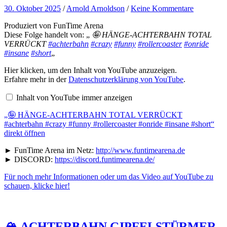
30. Oktober 2025
/
Arnold Arnoldson
/
Keine Kommentare
Produziert von FunTime Arena
Diese Folge handelt von: „
🤪 HÄNGE-ACHTERBAHN TOTAL
VERRÜCKT
#achterbahn
#crazy
#funny
#rollercoaster
#onride
#insane
#short
„
„🤪
Hier klicken, um den Inhalt von YouTube anzuzeigen.
HÄNGE-
Erfahre mehr in der
Datenschutzerklärung von YouTube
.
ACHTERBAHN
TOTAL
Inhalt von YouTube immer anzeigen
VERRÜCKT
#achterbahn
„🤪 HÄNGE-ACHTERBAHN TOTAL VERRÜCKT
#crazy
#funny
#achterbahn #crazy #funny #rollercoaster #onride #insane #short“
#rollercoaster
direkt öffnen
#onride
#insane
► FunTime Arena im Netz:
http://www.funtimearena.de
#short“
► DISCORD:
https://discord.funtimearena.de/
von
YouTube
anzeigen
Für noch mehr Informationen oder um das Video auf YouTube zu
schauen, klicke hier!
🏔️ ACHTERBAHN GIPFELSTÜRMER