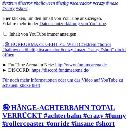
#extrem
#horror
#halloween
#heftig
#scareactor
#crazy
#maze
#scary
#short
„
„😨
Hier klicken, um den Inhalt von YouTube anzuzeigen.
HORRORMAZE
Erfahre mehr in der
Datenschutzerklärung von YouTube
.
GEHT
ZU
Inhalt von YouTube immer anzeigen
WEIT!
#extrem
#horror
„😨 HORRORMAZE GEHT ZU WEIT! #extrem #horror
#halloween
#halloween #heftig #scareactor #crazy #maze #scary #short“ direkt
#heftig
öffnen
#scareactor
#crazy
► FunTime Arena im Netz:
http://www.funtimearena.de
#maze
► DISCORD:
https://discord.funtimearena.de/
#scary
#short“
von
Für noch mehr Informationen oder um das Video auf YouTube zu
YouTube
schauen, klicke hier!
anzeigen
🤪 HÄNGE-ACHTERBAHN TOTAL
VERRÜCKT #achterbahn #crazy #funny
#rollercoaster #onride #insane #short