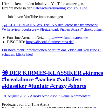
„🎢
Hier klicken, um den Inhalt von YouTube anzuzeigen.
ACHTERBAHN
Erfahre mehr in der
Datenschutzerklärung von YouTube
.
WAHNSINN
#rollercoaster
Inhalt von YouTube immer anzeigen
#themepark
#whataview
„🎢 ACHTERBAHN WAHNSINN #rollercoaster #themepark
#corkscrew
#freizeitpark
#whataview #corkscrew #freizeitpark #japan #crazy“ direkt öffnen
#japan
#crazy“
► FunTime Arena im Netz:
http://www.funtimearena.de
von
► DISCORD:
https://discord.funtimearena.de/
YouTube
anzeigen
Für noch mehr Informationen oder um das Video auf YouTube zu
schauen, klicke hier!
🤩 DER KIRMES-KLASSIKER #kirmes
#breakdance #aachen #volksfest
#klassiker #funfair #crazy #shorts
18. August 2025
/
Arnold Arnoldson
/
Keine Kommentare
Produziert von FunTime Arena