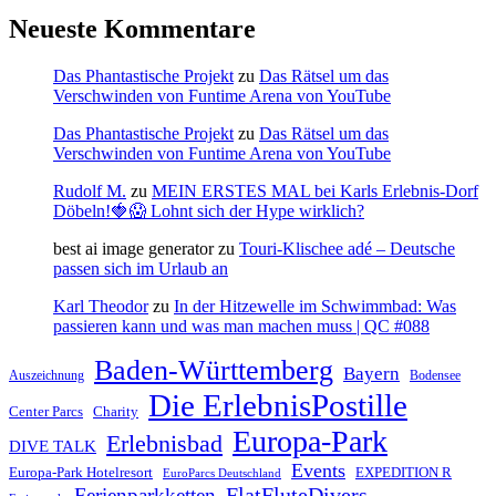
Neueste Kommentare
Das Phantastische Projekt
zu
Das Rätsel um das
Verschwinden von Funtime Arena von YouTube
Das Phantastische Projekt
zu
Das Rätsel um das
Verschwinden von Funtime Arena von YouTube
Rudolf M.
zu
MEIN ERSTES MAL bei Karls Erlebnis-Dorf
Döbeln!🍓😱 Lohnt sich der Hype wirklich?
best ai image generator
zu
Touri-Klischee adé – Deutsche
passen sich im Urlaub an
Karl Theodor
zu
In der Hitzewelle im Schwimmbad: Was
passieren kann und was man machen muss | QC #088
Baden-Württemberg
Bayern
Auszeichnung
Bodensee
Die ErlebnisPostille
Center Parcs
Charity
Europa-Park
Erlebnisbad
DIVE TALK
Events
Europa-Park Hotelresort
EXPEDITION R
EuroParcs Deutschland
FlatFluteDivers
Ferienparkketten