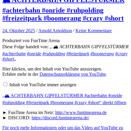
#achterbahn #onride #ruhpolding
#freizeitpark #boomerang #crazy #short
24. Oktober 2025
/
Arnold Arnoldson
/
Keine Kommentare
Produziert von FunTime Arena
Diese Folge handelt von: „
🏔️ ACHTERBAHN GIPFELSTÜRMER
#achterbahn
#onride
#ruhpolding
#freizeitpark
#boomerang
#crazy
#short
„
Hier klicken, um den Inhalt von YouTube anzuzeigen.
„🏔️
Erfahre mehr in der
Datenschutzerklärung von YouTube
.
ACHTERBAHN
GIPFELSTÜRMER
#achterbahn
Inhalt von YouTube immer anzeigen
#onride
#ruhpolding
„🏔️ ACHTERBAHN GIPFELSTÜRMER #achterbahn #onride
#freizeitpark
#boomerang
#ruhpolding #freizeitpark #boomerang #crazy #short“ direkt öffnen
#crazy
#short“
► FunTime Arena im Netz:
http://www.funtimearena.de
von
► DISCORD:
https://discord.funtimearena.de/
YouTube
anzeigen
Für noch mehr Informationen oder um das Video auf YouTube zu