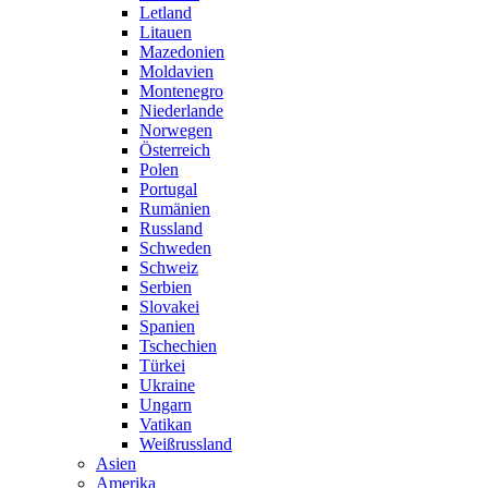
Letland
Litauen
Mazedonien
Moldavien
Montenegro
Niederlande
Norwegen
Österreich
Polen
Portugal
Rumänien
Russland
Schweden
Schweiz
Serbien
Slovakei
Spanien
Tschechien
Türkei
Ukraine
Ungarn
Vatikan
Weißrussland
Asien
Amerika