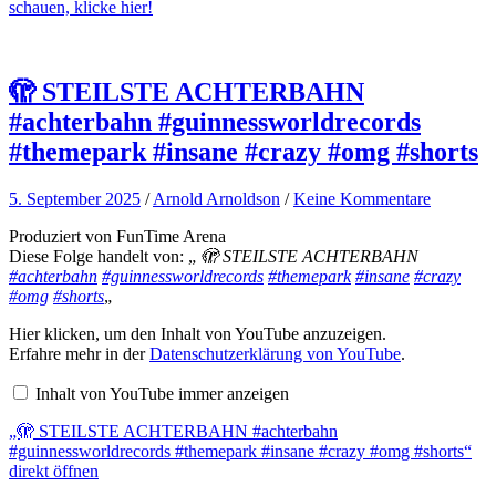
schauen, klicke hier!
🫣 STEILSTE ACHTERBAHN
#achterbahn #guinnessworldrecords
#themepark #insane #crazy #omg #shorts
5. September 2025
/
Arnold Arnoldson
/
Keine Kommentare
Produziert von FunTime Arena
Diese Folge handelt von: „
🫣 STEILSTE ACHTERBAHN
#achterbahn
#guinnessworldrecords
#themepark
#insane
#crazy
#omg
#shorts
„
„🫣
Hier klicken, um den Inhalt von YouTube anzuzeigen.
STEILSTE
Erfahre mehr in der
Datenschutzerklärung von YouTube
.
ACHTERBAHN
#achterbahn
Inhalt von YouTube immer anzeigen
#guinnessworldrecords
#themepark
„🫣 STEILSTE ACHTERBAHN #achterbahn
#insane
#crazy
#guinnessworldrecords #themepark #insane #crazy #omg #shorts“
#omg
direkt öffnen
#shorts“