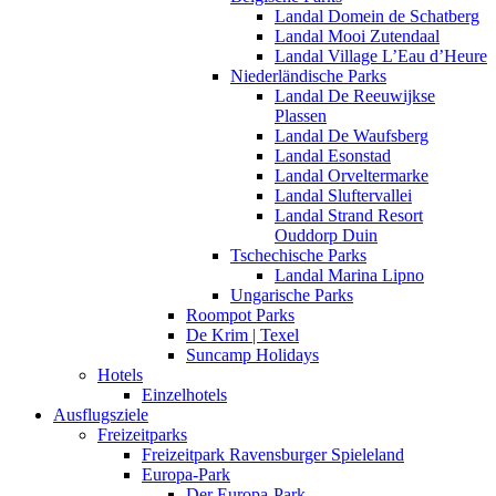
Landal Domein de Schatberg
Landal Mooi Zutendaal
Landal Village L’Eau d’Heure
Niederländische Parks
Landal De Reeuwijkse
Plassen
Landal De Waufsberg
Landal Esonstad
Landal Orveltermarke
Landal Sluftervallei
Landal Strand Resort
Ouddorp Duin
Tschechische Parks
Landal Marina Lipno
Ungarische Parks
Roompot Parks
De Krim | Texel
Suncamp Holidays
Hotels
Einzelhotels
Ausflugsziele
Freizeitparks
Freizeitpark Ravensburger Spieleland
Europa-Park
Der Europa-Park