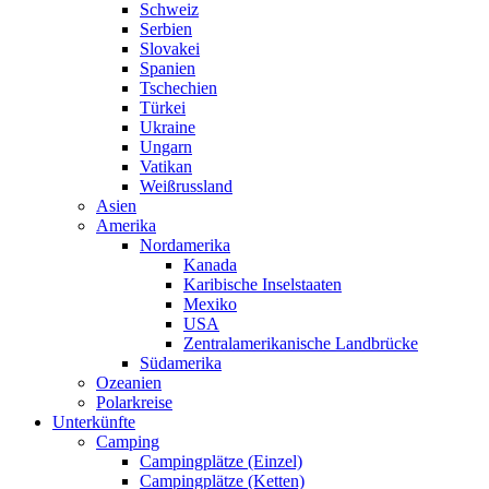
Schweiz
Serbien
Slovakei
Spanien
Tschechien
Türkei
Ukraine
Ungarn
Vatikan
Weißrussland
Asien
Amerika
Nordamerika
Kanada
Karibische Inselstaaten
Mexiko
USA
Zentralamerikanische Landbrücke
Südamerika
Ozeanien
Polarkreise
Unterkünfte
Camping
Campingplätze (Einzel)
Campingplätze (Ketten)