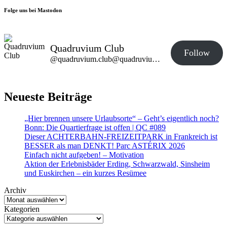
Folge uns bei Mastodon
Quadruvium Club
Follow
@quadruvium.club@quadruvium.club
Neueste Beiträge
„Hier brennen unsere Urlaubsorte“ – Geht’s eigentlich noch?
Bonn: Die Quartierfrage ist offen | QC #089
Dieser ACHTERBAHN-FREIZEITPARK in Frankreich ist
BESSER als man DENKT! Parc ASTÉRIX 2026
Einfach nicht aufgeben! – Motivation
Aktion der Erlebnisbäder Erding, Schwarzwald, Sinsheim
und Euskirchen – ein kurzes Resümee
Archiv
Kategorien