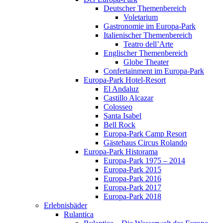
Deutscher Themenbereich
Voletarium
Gastronomie im Europa-Park
Italienischer Themenbereich
Teatro dell’Arte
Englischer Themenbereich
Globe Theater
Confertainment im Europa-Park
Europa-Park Hotel-Resort
El Andaluz
Castillo Alcazar
Colosseo
Santa Isabel
Bell Rock
Europa-Park Camp Resort
Gästehaus Circus Rolando
Europa-Park Historama
Europa-Park 1975 – 2014
Europa-Park 2015
Europa-Park 2016
Europa-Park 2017
Europa-Park 2018
Erlebnisbäder
Rulantica