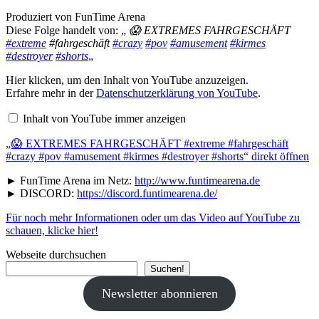
Produziert von FunTime Arena
Diese Folge handelt von: „
😱 EXTREMES FAHRGESCHÄFT
#extreme
#fahrgeschäft
#crazy
#pov
#amusement
#kirmes
#destroyer
#shorts
„
„😱
Hier klicken, um den Inhalt von YouTube anzuzeigen.
EXTREMES
Erfahre mehr in der
Datenschutzerklärung von YouTube
.
FAHRGESCHÄFT
#extreme
Inhalt von YouTube immer anzeigen
#fahrgeschäft
#crazy
#pov
„😱 EXTREMES FAHRGESCHÄFT #extreme #fahrgeschäft
#amusement
#crazy #pov #amusement #kirmes #destroyer #shorts“ direkt öffnen
#kirmes
#destroyer
► FunTime Arena im Netz:
http://www.funtimearena.de
#shorts“
► DISCORD:
https://discord.funtimearena.de/
von
YouTube
Für noch mehr Informationen oder um das Video auf YouTube zu
anzeigen
schauen, klicke hier!
Webseite durchsuchen
Suchen!
Newsletter abonnieren