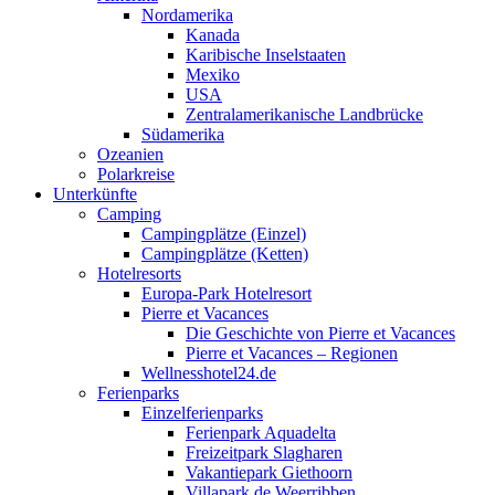
Nordamerika
Kanada
Karibische Inselstaaten
Mexiko
USA
Zentralamerikanische Landbrücke
Südamerika
Ozeanien
Polarkreise
Unterkünfte
Camping
Campingplätze (Einzel)
Campingplätze (Ketten)
Hotelresorts
Europa-Park Hotelresort
Pierre et Vacances
Die Geschichte von Pierre et Vacances
Pierre et Vacances – Regionen
Wellnesshotel24.de
Ferienparks
Einzelferienparks
Ferienpark Aquadelta
Freizeitpark Slagharen
Vakantiepark Giethoorn
Villapark de Weerribben