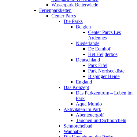
Wasserpark Belterwiede
Ferienparkketten
Center Parcs
Die Parks
Belgien
Center Parcs Les
Ardennes
Niederlande
De Eemhof
Het Heijderbos
Deutschland
Park Eifel
Park Nordseeküste
Bispinger Heide
England
Das Konzept
Das Parkzentrum – Leben im
Park
Aqua Mundo
Aktivitäten im Park
Abenteuergolf
Tauchen und Schnorcheln
Schnorchelbad
Wannabe
Die Umgebung der Parks