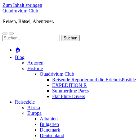
Zum Inhalt springen
Quadruvium Club
Reisen, Rätsel, Abenteuer.
Mobile-
Suchfeld
Suchen
Menü
ein-/ausblenden
nach:
ein-/ausblenden
🏠
Blog
Autoren
Historie
Quadrivium Club
Reisende Reporter und die ErlebnisPostille
EXPEDITION R
Summertime Parcs
Flat Flute Divers
Reiseziele
Afrika
Europa
Albanien
Bulgarien
Dänemark
Deutschland