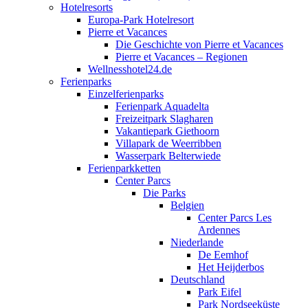
Hotelresorts
Europa-Park Hotelresort
Pierre et Vacances
Die Geschichte von Pierre et Vacances
Pierre et Vacances – Regionen
Wellnesshotel24.de
Ferienparks
Einzelferienparks
Ferienpark Aquadelta
Freizeitpark Slagharen
Vakantiepark Giethoorn
Villapark de Weerribben
Wasserpark Belterwiede
Ferienparkketten
Center Parcs
Die Parks
Belgien
Center Parcs Les
Ardennes
Niederlande
De Eemhof
Het Heijderbos
Deutschland
Park Eifel
Park Nordseeküste