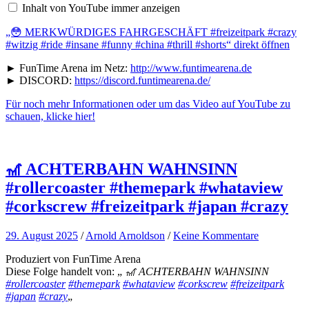
#freizeitpark
Inhalt von YouTube immer anzeigen
#crazy
#witzig
#ride
„😳 MERKWÜRDIGES FAHRGESCHÄFT #freizeitpark #crazy
#insane
#witzig #ride #insane #funny #china #thrill #shorts“ direkt öffnen
#funny
#china
► FunTime Arena im Netz:
http://www.funtimearena.de
#thrill
► DISCORD:
https://discord.funtimearena.de/
#shorts“
von
Für noch mehr Informationen oder um das Video auf YouTube zu
YouTube
anzeigen
schauen, klicke hier!
🎢 ACHTERBAHN WAHNSINN
#rollercoaster #themepark #whataview
#corkscrew #freizeitpark #japan #crazy
29. August 2025
/
Arnold Arnoldson
/
Keine Kommentare
Produziert von FunTime Arena
Diese Folge handelt von: „
🎢 ACHTERBAHN WAHNSINN
#rollercoaster
#themepark
#whataview
#corkscrew
#freizeitpark
#japan
#crazy
„