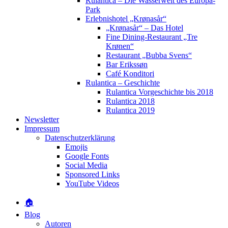
Rulantica – Die Wasserwelt des Europa-
Park
Erlebnishotel „Krønasår“
„Krønasår“ – Das Hotel
Fine Dining-Restaurant „Tre
Krønen“
Restaurant „Bubba Svens“
Bar Erikssøn
Café Konditori
Rulantica – Geschichte
Rulantica Vorgeschichte bis 2018
Rulantica 2018
Rulantica 2019
Newsletter
Impressum
Datenschutzerklärung
Emojis
Google Fonts
Social Media
Sponsored Links
YouTube Videos
🏠
Blog
Autoren