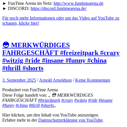
von
► FunTime Arena im Netz:
http://www.funtimearena.de
YouTube
► DISCORD:
https://discord.funtimearena.de/
anzeigen
Für noch mehr Informationen oder um das Video auf YouTube zu
schauen, klicke hier!
😳 MERKWÜRDIGES
FAHRGESCHÄFT #freizeitpark #crazy
#witzig #ride #insane #funny #china
#thrill #shorts
3. September 2025
/
Arnold Arnoldson
/
Keine Kommentare
Produziert von FunTime Arena
Diese Folge handelt von: „
😳 MERKWÜRDIGES
FAHRGESCHÄFT
#freizeitpark
#crazy
#witzig
#ride
#insane
#funny
#china
#thrill
#shorts
„
„😳
Hier klicken, um den Inhalt von YouTube anzuzeigen.
MERKWÜRDIGES
Erfahre mehr in der
Datenschutzerklärung von YouTube
.
FAHRGESCHÄFT