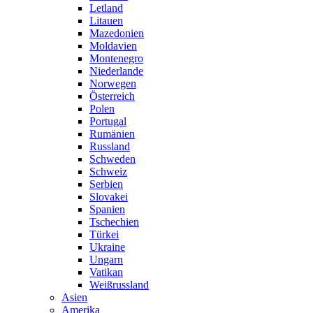
Letland
Litauen
Mazedonien
Moldavien
Montenegro
Niederlande
Norwegen
Österreich
Polen
Portugal
Rumänien
Russland
Schweden
Schweiz
Serbien
Slovakei
Spanien
Tschechien
Türkei
Ukraine
Ungarn
Vatikan
Weißrussland
Asien
Amerika