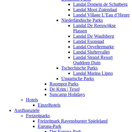
Landal Domein de Schatberg
Landal Mooi Zutendaal
Landal Village L’Eau d’Heure
Niederländische Parks
Landal De Reeuwijkse
Plassen
Landal De Waufsberg
Landal Esonstad
Landal Orveltermarke
Landal Sluftervallei
Landal Strand Resort
Ouddorp Duin
Tschechische Parks
Landal Marina Lipno
Ungarische Parks
Roompot Parks
De Krim | Texel
Suncamp Holidays
Hotels
Einzelhotels
Ausflugsziele
Freizeitparks
Freizeitpark Ravensburger Spieleland
Europa-Park
Der Europa-Park