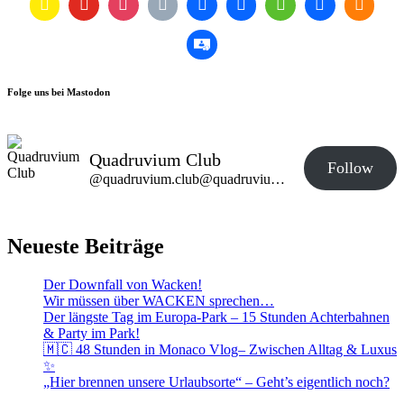
Folge uns bei Mastodon
Quadruvium Club
Follow
@quadruvium.club@quadruvium.club
Neueste Beiträge
Der Downfall von Wacken!
Wir müssen über WACKEN sprechen…
Der längste Tag im Europa-Park – 15 Stunden Achterbahnen
& Party im Park!
🇲🇨 48 Stunden in Monaco Vlog– Zwischen Alltag & Luxus
✨
„Hier brennen unsere Urlaubsorte“ – Geht’s eigentlich noch?