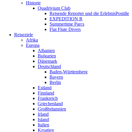
Historie
Quadrivium Club
Reisende Reporter und die ErlebnisPostille
EXPEDITION R
Summertime Parcs
Flat Flute Divers
Reiseziele
Afrika
Europa
Albanien
Bulgarien
Dänemark
Deutschland
Baden-Württemberg
Bayern
Berlin
Estland
Finnland
Frankreich
Griechenland
Großbritannien
Irland
Island
Italien
Kroatien