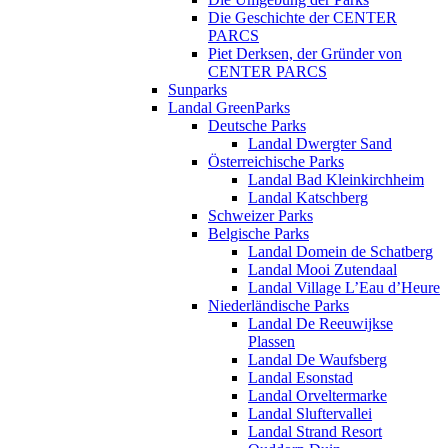
Die Geschichte der CENTER
PARCS
Piet Derksen, der Gründer von
CENTER PARCS
Sunparks
Landal GreenParks
Deutsche Parks
Landal Dwergter Sand
Österreichische Parks
Landal Bad Kleinkirchheim
Landal Katschberg
Schweizer Parks
Belgische Parks
Landal Domein de Schatberg
Landal Mooi Zutendaal
Landal Village L’Eau d’Heure
Niederländische Parks
Landal De Reeuwijkse
Plassen
Landal De Waufsberg
Landal Esonstad
Landal Orveltermarke
Landal Sluftervallei
Landal Strand Resort