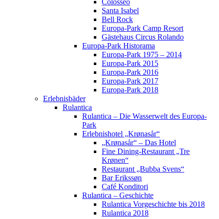
Colosseo
Santa Isabel
Bell Rock
Europa-Park Camp Resort
Gästehaus Circus Rolando
Europa-Park Historama
Europa-Park 1975 – 2014
Europa-Park 2015
Europa-Park 2016
Europa-Park 2017
Europa-Park 2018
Erlebnisbäder
Rulantica
Rulantica – Die Wasserwelt des Europa-
Park
Erlebnishotel „Krønasår“
„Krønasår“ – Das Hotel
Fine Dining-Restaurant „Tre
Krønen“
Restaurant „Bubba Svens“
Bar Erikssøn
Café Konditori
Rulantica – Geschichte
Rulantica Vorgeschichte bis 2018
Rulantica 2018