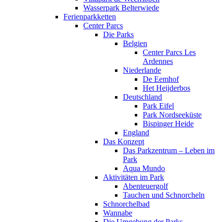
Wasserpark Belterwiede
Ferienparkketten
Center Parcs
Die Parks
Belgien
Center Parcs Les
Ardennes
Niederlande
De Eemhof
Het Heijderbos
Deutschland
Park Eifel
Park Nordseeküste
Bispinger Heide
England
Das Konzept
Das Parkzentrum – Leben im
Park
Aqua Mundo
Aktivitäten im Park
Abenteuergolf
Tauchen und Schnorcheln
Schnorchelbad
Wannabe
Die Umgebung der Parks