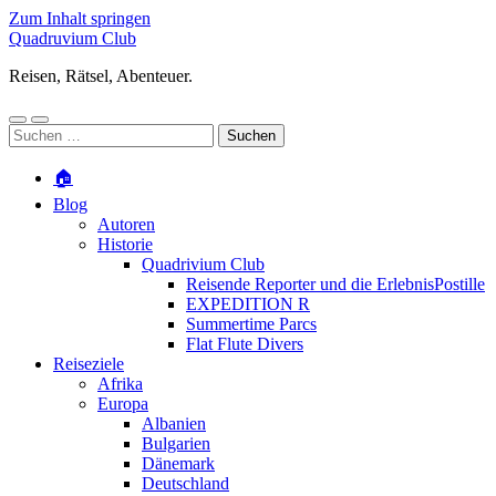
Zum Inhalt springen
Quadruvium Club
Reisen, Rätsel, Abenteuer.
Mobile-
Suchfeld
Suchen
Menü
ein-/ausblenden
nach:
ein-/ausblenden
🏠
Blog
Autoren
Historie
Quadrivium Club
Reisende Reporter und die ErlebnisPostille
EXPEDITION R
Summertime Parcs
Flat Flute Divers
Reiseziele
Afrika
Europa
Albanien
Bulgarien
Dänemark
Deutschland