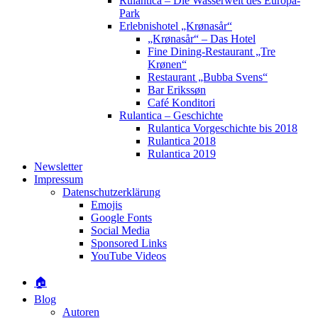
Rulantica – Die Wasserwelt des Europa-
Park
Erlebnishotel „Krønasår“
„Krønasår“ – Das Hotel
Fine Dining-Restaurant „Tre
Krønen“
Restaurant „Bubba Svens“
Bar Erikssøn
Café Konditori
Rulantica – Geschichte
Rulantica Vorgeschichte bis 2018
Rulantica 2018
Rulantica 2019
Newsletter
Impressum
Datenschutzerklärung
Emojis
Google Fonts
Social Media
Sponsored Links
YouTube Videos
🏠
Blog
Autoren