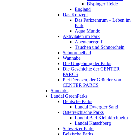
Bispinger Heide
England
Das Konzept
Das Parkzentrum – Leben im
Park
Aqua Mundo
Aktivitäten im Park
Abenteuergolf
Tauchen und Schnorcheln
Schnorchelbad
Wannabe
Die Umgebung der Parks
Die Geschichte der CENTER
PARCS
Piet Derksen, der Gründer von
CENTER PARCS
Sunparks
Landal GreenParks
Deutsche Parks
Landal Dwergter Sand
Österreichische Parks
Landal Bad Kleinkirchheim
Landal Katschberg
Schweizer Parks
Belgische Parks