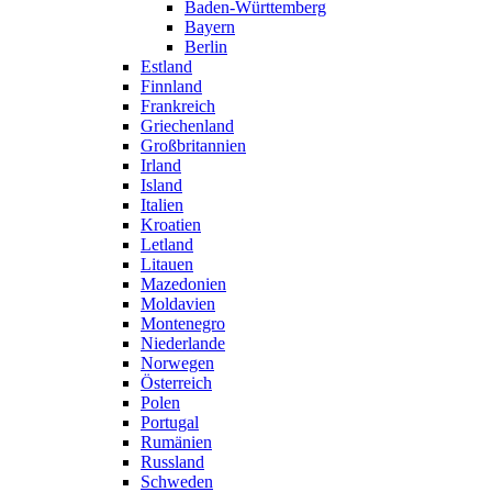
Baden-Württemberg
Bayern
Berlin
Estland
Finnland
Frankreich
Griechenland
Großbritannien
Irland
Island
Italien
Kroatien
Letland
Litauen
Mazedonien
Moldavien
Montenegro
Niederlande
Norwegen
Österreich
Polen
Portugal
Rumänien
Russland
Schweden