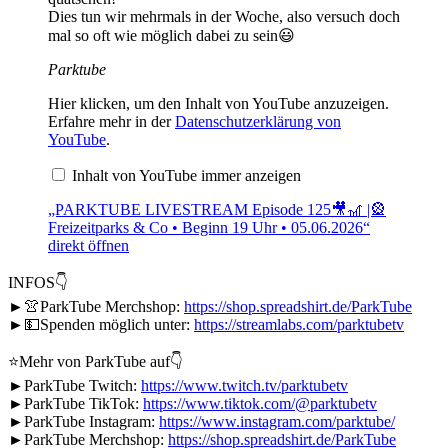
Dies tun wir mehrmals in der Woche, also versuch doch
mal so oft wie möglich dabei zu sein😃
Parktube
„PARKTUBE
Hier klicken, um den Inhalt von YouTube anzuzeigen.
LIVESTREAM
Erfahre mehr in der
Datenschutzerklärung von
Episode
YouTube
.
125
🎥
Inhalt von YouTube immer anzeigen
🎢
|
🎡
„PARKTUBE LIVESTREAM Episode 125🎥🎢 |🎡
Freizeitparks
Freizeitparks & Co • Beginn 19 Uhr • 05.06.2026“
&
direkt öffnen
Co
•
INFOS👇
Beginn
19
►👚ParkTube Merchshop:
https://shop.spreadshirt.de/ParkTube
Uhr
►💵Spenden möglich unter:
https://streamlabs.com/parktubetv
•
05.06.2026“
von
⭐️Mehr von ParkTube auf👇
YouTube
►ParkTube Twitch:
https://www.twitch.tv/parktubetv
anzeigen
►ParkTube TikTok:
https://www.tiktok.com/@parktubetv
►ParkTube Instagram:
https://www.instagram.com/parktube/
►ParkTube Merchshop:
https://shop.spreadshirt.de/ParkTube