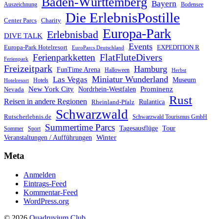
Baden-Württemberg
Bayern
Auszeichnung
Bodensee
Die ErlebnisPostille
Center Parcs
Charity
Europa-Park
Erlebnisbad
DIVE TALK
Events
Europa-Park Hotelresort
EXPEDITION R
EuroParcs Deutschland
FlatFluteDivers
Ferienparkketten
Ferienpark
Freizeitpark
Hamburg
FunTime Arena
Halloween
Herbst
Miniatur Wunderland
Las Vegas
Museum
Hotels
Hotelresort
Prominenz
New York City
Nordrhein-Westfalen
Nevada
Rust
Reisen in andere Regionen
Rulantica
Rheinland-Pfalz
Schwarzwald
Rutscherlebnis.de
Schwarzwald Tourismus GmbH
Summertime Parcs
Tagesausflüge
Tour
Sommer
Sport
Winter
Veranstaltungen / Aufführungen
Meta
Anmelden
Eintrags-Feed
Kommentar-Feed
WordPress.org
© 2026
Quadruvium Club