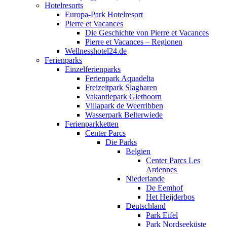
Hotelresorts
Europa-Park Hotelresort
Pierre et Vacances
Die Geschichte von Pierre et Vacances
Pierre et Vacances – Regionen
Wellnesshotel24.de
Ferienparks
Einzelferienparks
Ferienpark Aquadelta
Freizeitpark Slagharen
Vakantiepark Giethoorn
Villapark de Weerribben
Wasserpark Belterwiede
Ferienparkketten
Center Parcs
Die Parks
Belgien
Center Parcs Les
Ardennes
Niederlande
De Eemhof
Het Heijderbos
Deutschland
Park Eifel
Park Nordseeküste