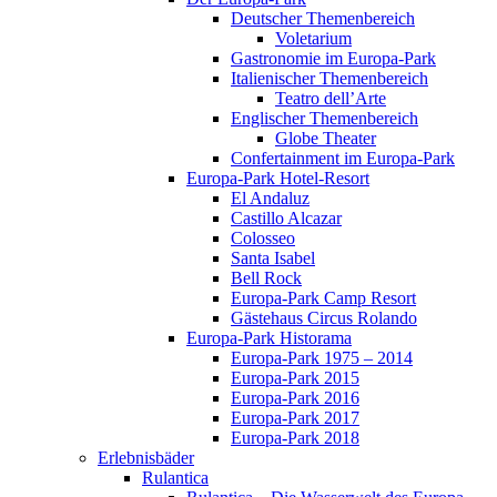
Deutscher Themenbereich
Voletarium
Gastronomie im Europa-Park
Italienischer Themenbereich
Teatro dell’Arte
Englischer Themenbereich
Globe Theater
Confertainment im Europa-Park
Europa-Park Hotel-Resort
El Andaluz
Castillo Alcazar
Colosseo
Santa Isabel
Bell Rock
Europa-Park Camp Resort
Gästehaus Circus Rolando
Europa-Park Historama
Europa-Park 1975 – 2014
Europa-Park 2015
Europa-Park 2016
Europa-Park 2017
Europa-Park 2018
Erlebnisbäder
Rulantica