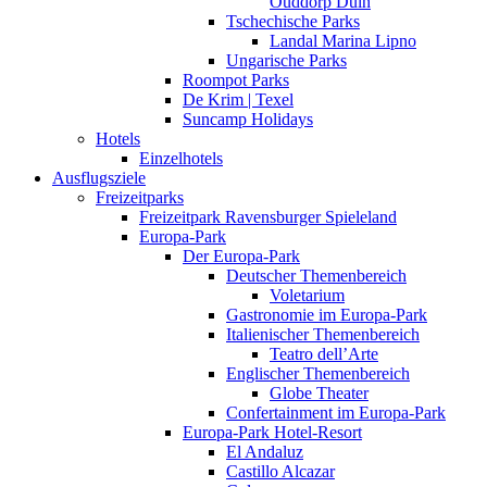
Ouddorp Duin
Tschechische Parks
Landal Marina Lipno
Ungarische Parks
Roompot Parks
De Krim | Texel
Suncamp Holidays
Hotels
Einzelhotels
Ausflugsziele
Freizeitparks
Freizeitpark Ravensburger Spieleland
Europa-Park
Der Europa-Park
Deutscher Themenbereich
Voletarium
Gastronomie im Europa-Park
Italienischer Themenbereich
Teatro dell’Arte
Englischer Themenbereich
Globe Theater
Confertainment im Europa-Park
Europa-Park Hotel-Resort
El Andaluz
Castillo Alcazar