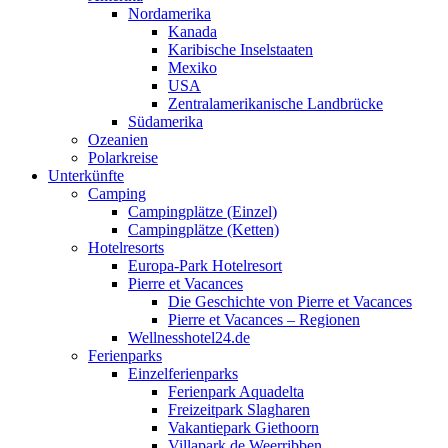
Nordamerika
Kanada
Karibische Inselstaaten
Mexiko
USA
Zentralamerikanische Landbrücke
Südamerika
Ozeanien
Polarkreise
Unterkünfte
Camping
Campingplätze (Einzel)
Campingplätze (Ketten)
Hotelresorts
Europa-Park Hotelresort
Pierre et Vacances
Die Geschichte von Pierre et Vacances
Pierre et Vacances – Regionen
Wellnesshotel24.de
Ferienparks
Einzelferienparks
Ferienpark Aquadelta
Freizeitpark Slagharen
Vakantiepark Giethoorn
Villapark de Weerribben