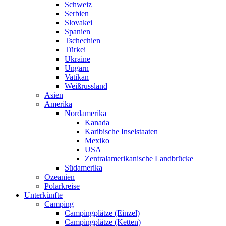
Schweiz
Serbien
Slovakei
Spanien
Tschechien
Türkei
Ukraine
Ungarn
Vatikan
Weißrussland
Asien
Amerika
Nordamerika
Kanada
Karibische Inselstaaten
Mexiko
USA
Zentralamerikanische Landbrücke
Südamerika
Ozeanien
Polarkreise
Unterkünfte
Camping
Campingplätze (Einzel)
Campingplätze (Ketten)