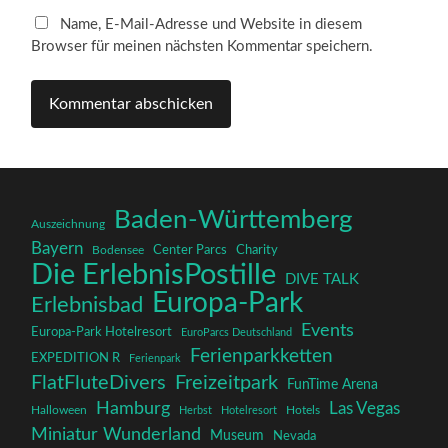
Name, E-Mail-Adresse und Website in diesem
Browser für meinen nächsten Kommentar speichern.
Baden-Württemberg
Auszeichnung
Bayern
Charity
Center Parcs
Bodensee
Die ErlebnisPostille
DIVE TALK
Europa-Park
Erlebnisbad
Events
Europa-Park Hotelresort
EuroParcs Deutschland
Ferienparkketten
EXPEDITION R
Ferienpark
FlatFluteDivers
Freizeitpark
FunTime Arena
Hamburg
Las Vegas
Halloween
Herbst
Hotelresort
Hotels
Miniatur Wunderland
Museum
Nevada