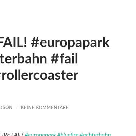
FAIL! #europapark
terbahn #fail
#rollercoaster
LDSON
/
KEINE KOMMENTARE
FIRE FAIL!
#europapark
#bluefire
#achterbahn