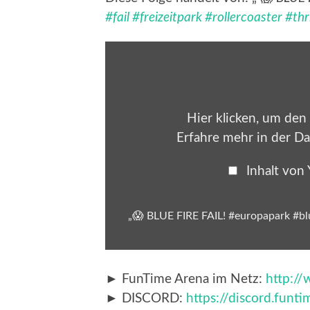
#fail
#freizeitpark
#rollercoaster
#thri
„😱
BLUE
FIRE
FAIL!
#europapark
#bluefire
#achterbahn
Hier klicken, um den
#fail
#freizeitpark
Erfahre mehr in der
Da
#rollercoaster
#thrillride“
von
Inhalt von
YouTube
anzeigen
„😱 BLUE FIRE FAIL! #europapark #blue
► FunTime Arena im Netz:
http:/
► DISCORD:
https://discord.funt