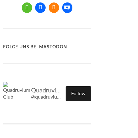
FOLGE UNS BEI MASTODON
Quadruvium Club
Follow
@quadruvium.club@quadruvium.club