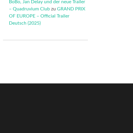
BoBo, Jan Delay und der neue Trailer
– Quadruvium Club
zu
GRAND PRIX
OF EUROPE – Official Trailer
Deutsch (2025)