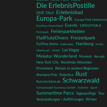
Die ErlebnisPostille
Erlebnisbad
DIVE TALK
Europa-Park
Europa-Park Hotelresor
Events
EXPEDITION R
EuroParcs Deutschland
Ferienparkketten
Ferienpark
FlatFluteDivers
Freizeitpark
Hamburg
FunTime Arena
Halloween
Herbst
Las Vegas
Hotelresort
Hotels
Miniatur Wunderland
Museum
Nevada
New York City
Nordrhein-Westfalen
Reisen in andere Regionen
Prominenz
Rust
Rulantica
Rheinland-Pfalz
Schwarzwald
Rutscherlebnis.de
Schwarzwald Tourismus GmbH
Sommer
Sport
Summertime Parcs
Tagesausflüge
Tour
Winter
Veranstaltungen / Aufführungen