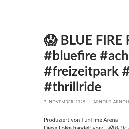
😱 BLUE FIRE 
#bluefire #ach
#freizeitpark 
#thrillride
7. NOVEMBER 2025
/
ARNOLD ARNO
Produziert von FunTime Arena
Diese Folge handelt von: „
😱 BLUE 