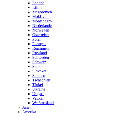
Letland
Litauen
Mazedonien
Moldavien
Montenegro
Niederlande
Norwegen
Österreich
Polen
Portugal
Rumänien
Russland
Schweden
Schweiz
Serbien
Slovakei
Spanien
Tschechien
Türkei
Ukraine
Ungarn
Vatikan
Weißrussland
Asien
Amerika