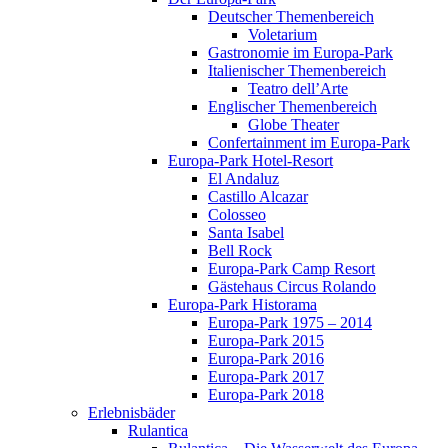
Deutscher Themenbereich
Voletarium
Gastronomie im Europa-Park
Italienischer Themenbereich
Teatro dell’Arte
Englischer Themenbereich
Globe Theater
Confertainment im Europa-Park
Europa-Park Hotel-Resort
El Andaluz
Castillo Alcazar
Colosseo
Santa Isabel
Bell Rock
Europa-Park Camp Resort
Gästehaus Circus Rolando
Europa-Park Historama
Europa-Park 1975 – 2014
Europa-Park 2015
Europa-Park 2016
Europa-Park 2017
Europa-Park 2018
Erlebnisbäder
Rulantica