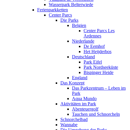
Wasserpark Belterwiede
Ferienparkketten
Center Parcs
Die Parks
Belgien
Center Parcs Les
Ardennes
Niederlande
De Eemhof
Het Heijderbos
Deutschland
Park Eifel
Park Nordseeküste
Bispinger Heide
England
Das Konzept
Das Parkzentrum – Leben im
Park
Aqua Mundo
Aktivitäten im Park
Abenteuergolf
Tauchen und Schnorcheln
Schnorchelbad
Wannabe
Die Umgebung der Parks