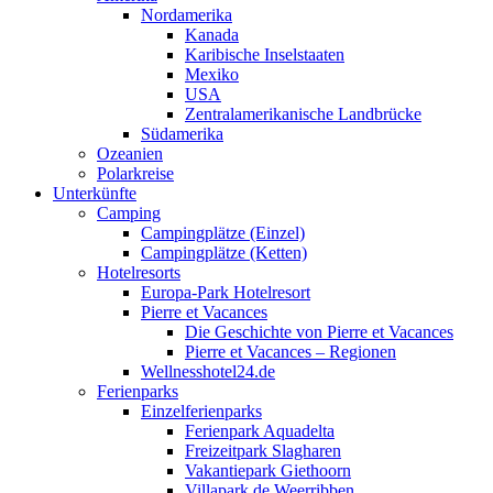
Nordamerika
Kanada
Karibische Inselstaaten
Mexiko
USA
Zentralamerikanische Landbrücke
Südamerika
Ozeanien
Polarkreise
Unterkünfte
Camping
Campingplätze (Einzel)
Campingplätze (Ketten)
Hotelresorts
Europa-Park Hotelresort
Pierre et Vacances
Die Geschichte von Pierre et Vacances
Pierre et Vacances – Regionen
Wellnesshotel24.de
Ferienparks
Einzelferienparks
Ferienpark Aquadelta
Freizeitpark Slagharen
Vakantiepark Giethoorn
Villapark de Weerribben