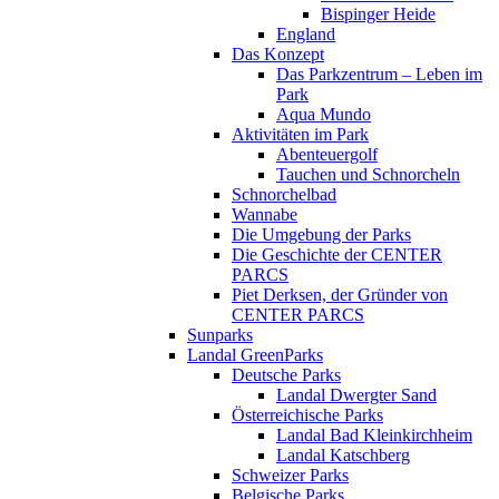
Bispinger Heide
England
Das Konzept
Das Parkzentrum – Leben im
Park
Aqua Mundo
Aktivitäten im Park
Abenteuergolf
Tauchen und Schnorcheln
Schnorchelbad
Wannabe
Die Umgebung der Parks
Die Geschichte der CENTER
PARCS
Piet Derksen, der Gründer von
CENTER PARCS
Sunparks
Landal GreenParks
Deutsche Parks
Landal Dwergter Sand
Österreichische Parks
Landal Bad Kleinkirchheim
Landal Katschberg
Schweizer Parks
Belgische Parks