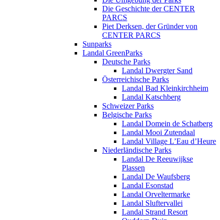
Die Geschichte der CENTER
PARCS
Piet Derksen, der Gründer von
CENTER PARCS
Sunparks
Landal GreenParks
Deutsche Parks
Landal Dwergter Sand
Österreichische Parks
Landal Bad Kleinkirchheim
Landal Katschberg
Schweizer Parks
Belgische Parks
Landal Domein de Schatberg
Landal Mooi Zutendaal
Landal Village L’Eau d’Heure
Niederländische Parks
Landal De Reeuwijkse
Plassen
Landal De Waufsberg
Landal Esonstad
Landal Orveltermarke
Landal Sluftervallei
Landal Strand Resort