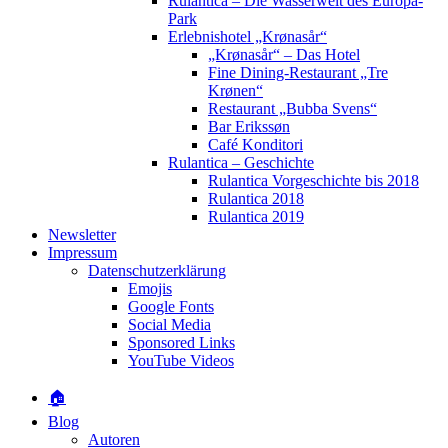
Rulantica – Die Wasserwelt des Europa-
Park
Erlebnishotel „Krønasår“
„Krønasår“ – Das Hotel
Fine Dining-Restaurant „Tre
Krønen“
Restaurant „Bubba Svens“
Bar Erikssøn
Café Konditori
Rulantica – Geschichte
Rulantica Vorgeschichte bis 2018
Rulantica 2018
Rulantica 2019
Newsletter
Impressum
Datenschutzerklärung
Emojis
Google Fonts
Social Media
Sponsored Links
YouTube Videos
🏠
Blog
Autoren