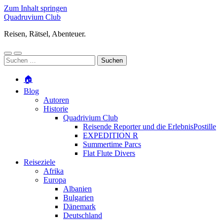
Zum Inhalt springen
Quadruvium Club
Reisen, Rätsel, Abenteuer.
Mobile-
Suchfeld
Suchen
Menü
ein-/ausblenden
nach:
ein-/ausblenden
🏠
Blog
Autoren
Historie
Quadrivium Club
Reisende Reporter und die ErlebnisPostille
EXPEDITION R
Summertime Parcs
Flat Flute Divers
Reiseziele
Afrika
Europa
Albanien
Bulgarien
Dänemark
Deutschland