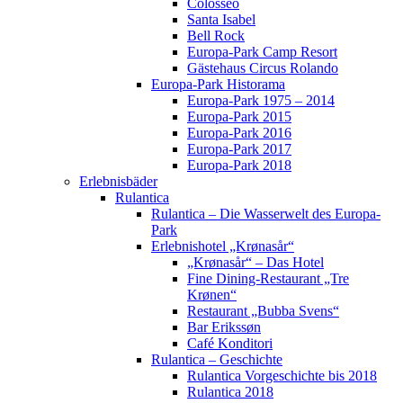
Colosseo
Santa Isabel
Bell Rock
Europa-Park Camp Resort
Gästehaus Circus Rolando
Europa-Park Historama
Europa-Park 1975 – 2014
Europa-Park 2015
Europa-Park 2016
Europa-Park 2017
Europa-Park 2018
Erlebnisbäder
Rulantica
Rulantica – Die Wasserwelt des Europa-
Park
Erlebnishotel „Krønasår“
„Krønasår“ – Das Hotel
Fine Dining-Restaurant „Tre
Krønen“
Restaurant „Bubba Svens“
Bar Erikssøn
Café Konditori
Rulantica – Geschichte
Rulantica Vorgeschichte bis 2018
Rulantica 2018