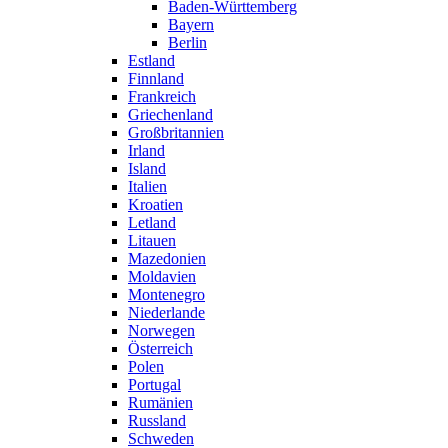
Baden-Württemberg
Bayern
Berlin
Estland
Finnland
Frankreich
Griechenland
Großbritannien
Irland
Island
Italien
Kroatien
Letland
Litauen
Mazedonien
Moldavien
Montenegro
Niederlande
Norwegen
Österreich
Polen
Portugal
Rumänien
Russland
Schweden