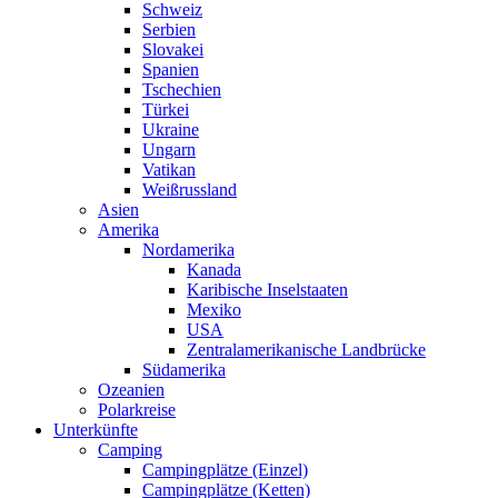
Schweiz
Serbien
Slovakei
Spanien
Tschechien
Türkei
Ukraine
Ungarn
Vatikan
Weißrussland
Asien
Amerika
Nordamerika
Kanada
Karibische Inselstaaten
Mexiko
USA
Zentralamerikanische Landbrücke
Südamerika
Ozeanien
Polarkreise
Unterkünfte
Camping
Campingplätze (Einzel)
Campingplätze (Ketten)