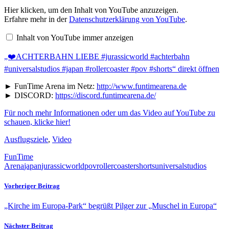
Hier klicken, um den Inhalt von YouTube anzuzeigen.
„❤️
Erfahre mehr in der
Datenschutzerklärung von YouTube
.
ACHTERBAHN
LIEBE
#jurassicworld
Inhalt von YouTube immer anzeigen
#achterbahn
#universalstudios
„❤️ACHTERBAHN LIEBE #jurassicworld #achterbahn
#japan
#rollercoaster
#universalstudios #japan #rollercoaster #pov #shorts“ direkt öffnen
#pov
#shorts“
► FunTime Arena im Netz:
http://www.funtimearena.de
von
► DISCORD:
https://discord.funtimearena.de/
YouTube
anzeigen
Für noch mehr Informationen oder um das Video auf YouTube zu
schauen, klicke hier!
Ausflugsziele
,
Video
FunTime
Arena
japan
jurassicworld
pov
rollercoaster
shorts
universalstudios
Vorheriger Beitrag
„Kirche im Europa-Park“ begrüßt Pilger zur „Muschel in Europa“
Nächster Beitrag