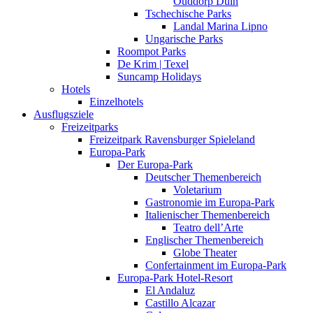
Ouddorp Duin
Tschechische Parks
Landal Marina Lipno
Ungarische Parks
Roompot Parks
De Krim | Texel
Suncamp Holidays
Hotels
Einzelhotels
Ausflugsziele
Freizeitparks
Freizeitpark Ravensburger Spieleland
Europa-Park
Der Europa-Park
Deutscher Themenbereich
Voletarium
Gastronomie im Europa-Park
Italienischer Themenbereich
Teatro dell’Arte
Englischer Themenbereich
Globe Theater
Confertainment im Europa-Park
Europa-Park Hotel-Resort
El Andaluz
Castillo Alcazar