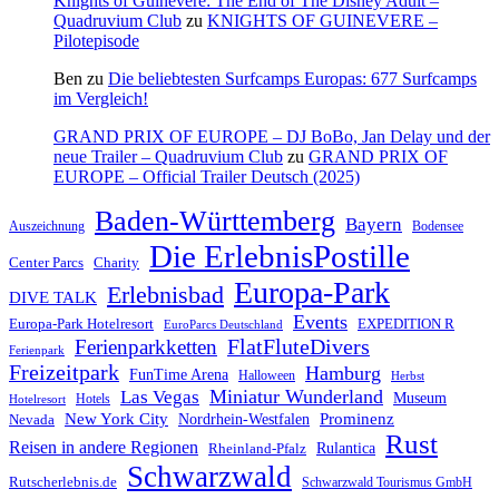
Knights of Guinevere: The End of The Disney Adult –
Quadruvium Club
zu
KNIGHTS OF GUINEVERE –
Pilotepisode
Ben
zu
Die beliebtesten Surfcamps Europas: 677 Surfcamps
im Vergleich!
GRAND PRIX OF EUROPE – DJ BoBo, Jan Delay und der
neue Trailer – Quadruvium Club
zu
GRAND PRIX OF
EUROPE – Official Trailer Deutsch (2025)
Baden-Württemberg
Bayern
Auszeichnung
Bodensee
Die ErlebnisPostille
Center Parcs
Charity
Europa-Park
Erlebnisbad
DIVE TALK
Events
Europa-Park Hotelresort
EXPEDITION R
EuroParcs Deutschland
FlatFluteDivers
Ferienparkketten
Ferienpark
Freizeitpark
Hamburg
FunTime Arena
Halloween
Herbst
Miniatur Wunderland
Las Vegas
Museum
Hotels
Hotelresort
Prominenz
New York City
Nordrhein-Westfalen
Nevada
Rust
Reisen in andere Regionen
Rulantica
Rheinland-Pfalz
Schwarzwald
Rutscherlebnis.de
Schwarzwald Tourismus GmbH