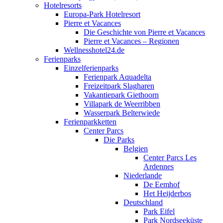
Hotelresorts
Europa-Park Hotelresort
Pierre et Vacances
Die Geschichte von Pierre et Vacances
Pierre et Vacances – Regionen
Wellnesshotel24.de
Ferienparks
Einzelferienparks
Ferienpark Aquadelta
Freizeitpark Slagharen
Vakantiepark Giethoorn
Villapark de Weerribben
Wasserpark Belterwiede
Ferienparkketten
Center Parcs
Die Parks
Belgien
Center Parcs Les
Ardennes
Niederlande
De Eemhof
Het Heijderbos
Deutschland
Park Eifel
Park Nordseeküste