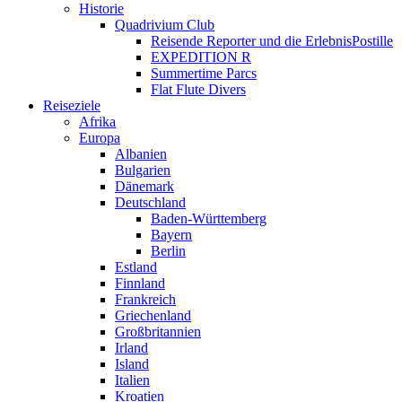
Historie
Quadrivium Club
Reisende Reporter und die ErlebnisPostille
EXPEDITION R
Summertime Parcs
Flat Flute Divers
Reiseziele
Afrika
Europa
Albanien
Bulgarien
Dänemark
Deutschland
Baden-Württemberg
Bayern
Berlin
Estland
Finnland
Frankreich
Griechenland
Großbritannien
Irland
Island
Italien
Kroatien