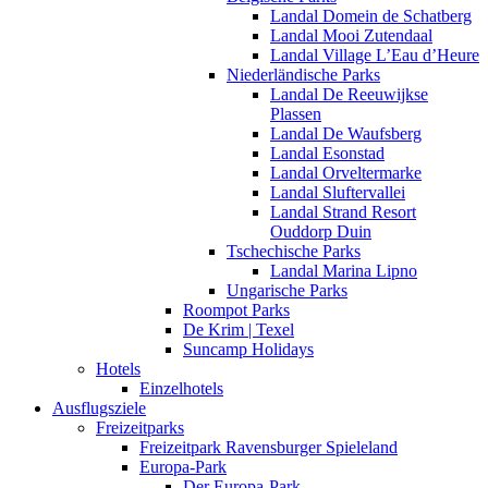
Landal Domein de Schatberg
Landal Mooi Zutendaal
Landal Village L’Eau d’Heure
Niederländische Parks
Landal De Reeuwijkse
Plassen
Landal De Waufsberg
Landal Esonstad
Landal Orveltermarke
Landal Sluftervallei
Landal Strand Resort
Ouddorp Duin
Tschechische Parks
Landal Marina Lipno
Ungarische Parks
Roompot Parks
De Krim | Texel
Suncamp Holidays
Hotels
Einzelhotels
Ausflugsziele
Freizeitparks
Freizeitpark Ravensburger Spieleland
Europa-Park
Der Europa-Park