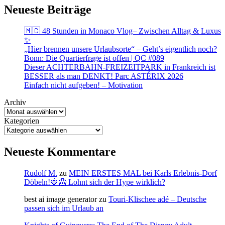
Neueste Beiträge
🇲🇨 48 Stunden in Monaco Vlog– Zwischen Alltag & Luxus
✨
„Hier brennen unsere Urlaubsorte“ – Geht’s eigentlich noch?
Bonn: Die Quartierfrage ist offen | QC #089
Dieser ACHTERBAHN-FREIZEITPARK in Frankreich ist
BESSER als man DENKT! Parc ASTÉRIX 2026
Einfach nicht aufgeben! – Motivation
Archiv
Kategorien
Neueste Kommentare
Rudolf M.
zu
MEIN ERSTES MAL bei Karls Erlebnis-Dorf
Döbeln!🍓😱 Lohnt sich der Hype wirklich?
best ai image generator
zu
Touri-Klischee adé – Deutsche
passen sich im Urlaub an