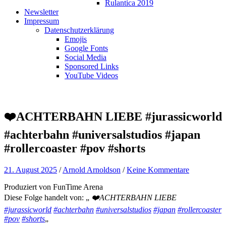
Rulantica 2019
Newsletter
Impressum
Datenschutzerklärung
Emojis
Google Fonts
Social Media
Sponsored Links
YouTube Videos
❤️ACHTERBAHN LIEBE #jurassicworld
#achterbahn #universalstudios #japan
#rollercoaster #pov #shorts
21. August 2025
/
Arnold Arnoldson
/
Keine Kommentare
Produziert von FunTime Arena
Diese Folge handelt von: „
❤️ACHTERBAHN LIEBE
#jurassicworld
#achterbahn
#universalstudios
#japan
#rollercoaster
#pov
#shorts
„