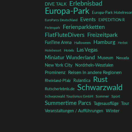
Erlebnisbad
DIVE TALK
Europa-Park
Europa-Park Hotelresor
Events
EXPEDITION R
EuroParcs Deutschland
Ferienparkketten
Ferienpark
FlatFluteDivers
Freizeitpark
Hamburg
FunTime Arena
Halloween
Herbst
Las Vegas
Hotelresort
Hotels
Miniatur Wunderland
Museum
Nevada
New York City
Nordrhein-Westfalen
Reisen in andere Regionen
Prominenz
Rust
Rulantica
Rheinland-Pfalz
Schwarzwald
Rutscherlebnis.de
Schwarzwald Tourismus GmbH
Sommer
Sport
Summertime Parcs
Tagesausflüge
Tour
Winter
Veranstaltungen / Aufführungen