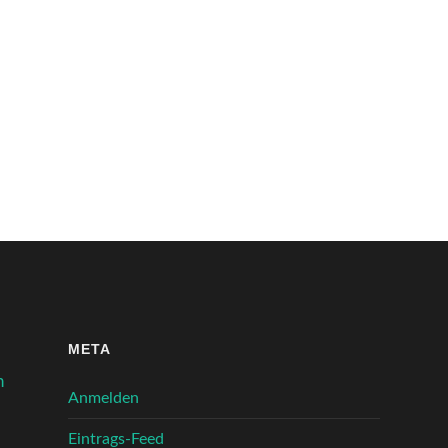
META
n
Anmelden
Eintrags-Feed