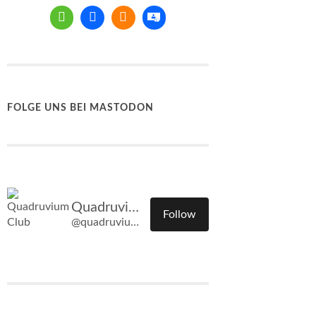
FOLGE UNS BEI MASTODON
Quadruvium Club
Follow
@quadruvium.club@quadruvium.club