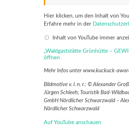
„Waldgaststätte
Hier klicken, um den Inhalt von Yo
Grünhütte
–
Erfahre mehr in der
Datenschutzer
GEWINNER
Ausflugslokal
des
Inhalt von YouTube immer anze
Jahres
2021“
„Waldgaststätte Grünhütte – GEWIN
von
YouTube
öffnen
anzeigen
Mehr Infos unter www.kuckuck-awar
Bildmotive v. l. n. r.: © Alexander G
Jürgen Schleeh; Touristik Bad-Wildb
GmbH Nördlicher Schwarzwald – Alex
Nördlicher Schwarzwald
Auf YouTube anschauen