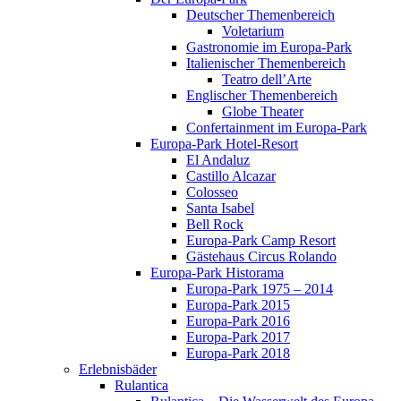
Deutscher Themenbereich
Voletarium
Gastronomie im Europa-Park
Italienischer Themenbereich
Teatro dell’Arte
Englischer Themenbereich
Globe Theater
Confertainment im Europa-Park
Europa-Park Hotel-Resort
El Andaluz
Castillo Alcazar
Colosseo
Santa Isabel
Bell Rock
Europa-Park Camp Resort
Gästehaus Circus Rolando
Europa-Park Historama
Europa-Park 1975 – 2014
Europa-Park 2015
Europa-Park 2016
Europa-Park 2017
Europa-Park 2018
Erlebnisbäder
Rulantica