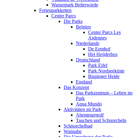
Wasserpark Belterwiede
Ferienparkketten
Center Parcs
Die Parks
Belgien
Center Parcs Les
Ardennes
Niederlande
De Eemhof
Het Heijderbos
Deutschland
Park Eifel
Park Nordseeküste
Bispinger Heide
England
Das Konzept
Das Parkzentrum – Leben im
Park
Aqua Mundo
Aktivitäten im Park
Abenteuergolf
Tauchen und Schnorcheln
Schnorchelbad
Wannabe
Die Umgebung der Parks