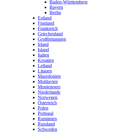
Baden-Württemberg
Bayern
Berlin
Estland
Finnland
Frankreich
Griechenland
Großbritannien
Irland
Island
Italien
Kroatien
Letland
Litauen
Mazedonien
Moldavien
Montenegro
Niederlande
Norwegen
Österreich
Polen
Portugal
Rumänien
Russland
Schweden