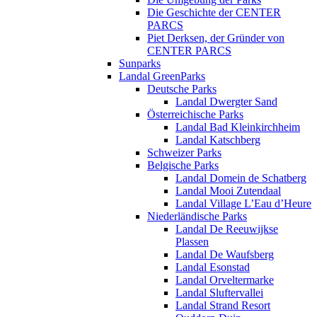
Die Geschichte der CENTER
PARCS
Piet Derksen, der Gründer von
CENTER PARCS
Sunparks
Landal GreenParks
Deutsche Parks
Landal Dwergter Sand
Österreichische Parks
Landal Bad Kleinkirchheim
Landal Katschberg
Schweizer Parks
Belgische Parks
Landal Domein de Schatberg
Landal Mooi Zutendaal
Landal Village L’Eau d’Heure
Niederländische Parks
Landal De Reeuwijkse
Plassen
Landal De Waufsberg
Landal Esonstad
Landal Orveltermarke
Landal Sluftervallei
Landal Strand Resort