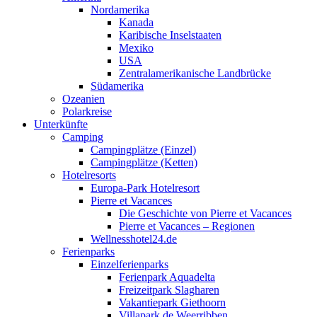
Nordamerika
Kanada
Karibische Inselstaaten
Mexiko
USA
Zentralamerikanische Landbrücke
Südamerika
Ozeanien
Polarkreise
Unterkünfte
Camping
Campingplätze (Einzel)
Campingplätze (Ketten)
Hotelresorts
Europa-Park Hotelresort
Pierre et Vacances
Die Geschichte von Pierre et Vacances
Pierre et Vacances – Regionen
Wellnesshotel24.de
Ferienparks
Einzelferienparks
Ferienpark Aquadelta
Freizeitpark Slagharen
Vakantiepark Giethoorn
Villapark de Weerribben