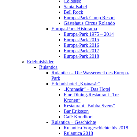
Colosseo
Santa Isabel
Bell Rock
Europa-Park Camp Resort
Gästehaus Circus Rolando
Europa-Park Historama
Europa-Park 1975 – 2014
Europa-Park 2015
Europa-Park 2016
Europa-Park 2017
Europa-Park 2018
Erlebnisbäder
Rulantica
Rulantica – Die Wasserwelt des Europa-
Park
Erlebnishotel „Krønasår“
„Krønasår“ – Das Hotel
Fine Dining-Restaurant „Tre
Krønen“
Restaurant „Bubba Svens“
Bar Erikssøn
Café Konditori
Rulantica – Geschichte
Rulantica Vorgeschichte bis 2018
Rulantica 2018