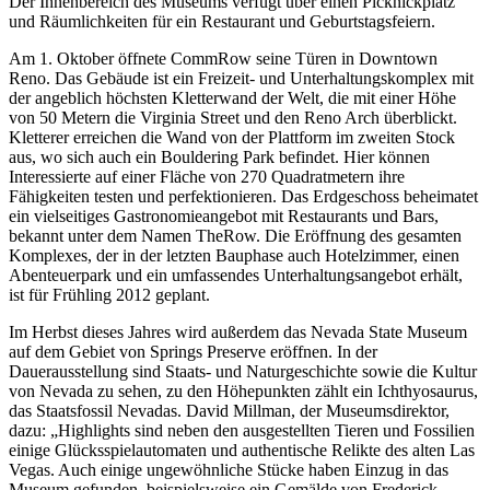
Der Innenbereich des Museums verfügt über einen Picknickplatz
und Räumlichkeiten für ein Restaurant und Geburtstagsfeiern.
Am 1. Oktober öffnete CommRow seine Türen in Downtown
Reno. Das Gebäude ist ein Freizeit- und Unterhaltungskomplex mit
der angeblich höchsten Kletterwand der Welt, die mit einer Höhe
von 50 Metern die Virginia Street und den Reno Arch überblickt.
Kletterer erreichen die Wand von der Plattform im zweiten Stock
aus, wo sich auch ein Bouldering Park befindet. Hier können
Interessierte auf einer Fläche von 270 Quadratmetern ihre
Fähigkeiten testen und perfektionieren. Das Erdgeschoss beheimatet
ein vielseitiges Gastronomieangebot mit Restaurants und Bars,
bekannt unter dem Namen TheRow. Die Eröffnung des gesamten
Komplexes, der in der letzten Bauphase auch Hotelzimmer, einen
Abenteuerpark und ein umfassendes Unterhaltungsangebot erhält,
ist für Frühling 2012 geplant.
Im Herbst dieses Jahres wird außerdem das Nevada State Museum
auf dem Gebiet von Springs Preserve eröffnen. In der
Dauerausstellung sind Staats- und Naturgeschichte sowie die Kultur
von Nevada zu sehen, zu den Höhepunkten zählt ein Ichthyosaurus,
das Staatsfossil Nevadas. David Millman, der Museumsdirektor,
dazu: „Highlights sind neben den ausgestellten Tieren und Fossilien
einige Glücksspielautomaten und authentische Relikte des alten Las
Vegas. Auch einige ungewöhnliche Stücke haben Einzug in das
Museum gefunden, beispielsweise ein Gemälde von Frederick