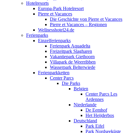
Hotelresorts
Europa-Park Hotelresort
Pierre et Vacances
Die Geschichte von Pierre et Vacances
Pierre et Vacances – Regionen
Wellnesshotel24.de
Ferienparks
Einzelferienparks
Ferienpark Aquadelta
Freizeitpark Slagharen
Vakantiepark Giethoorn
Villapark de Weerribben
Wasserpark Belterwiede
Ferienparkketten
Center Parcs
Die Parks
Belgien
Center Parcs Les
Ardennes
Niederlande
De Eemhof
Het Heijderbos
Deutschland
Park Eifel
Park Nordseeküste