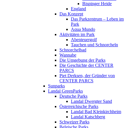
Bispinger Heide
England
Das Konzept
Das Parkzentrum – Leben im
Park
Aqua Mundo
Aktivitäten im Park
Abenteuergolf
Tauchen und Schnorcheln
Schnorchelbad
Wannabe
Die Umgebung der Parks
Die Geschichte der CENTER
PARCS
Piet Derksen, der Gründer von
CENTER PARCS
Sunparks
Landal GreenParks
Deutsche Parks
Landal Dwergter Sand
Österreichische Parks
Landal Bad Kleinkirchheim
Landal Katschberg
Schweizer Parks
Belgische Parks