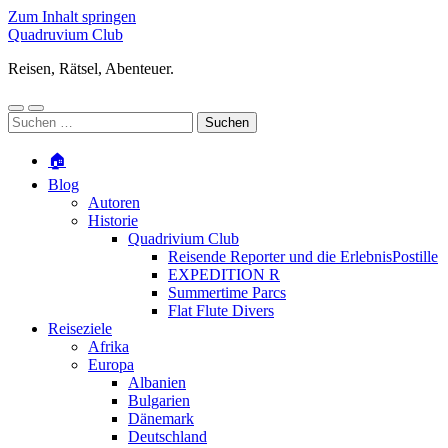
Zum Inhalt springen
Quadruvium Club
Reisen, Rätsel, Abenteuer.
Mobile-
Suchfeld
Suchen
Menü
ein-/ausblenden
nach:
ein-/ausblenden
🏠
Blog
Autoren
Historie
Quadrivium Club
Reisende Reporter und die ErlebnisPostille
EXPEDITION R
Summertime Parcs
Flat Flute Divers
Reiseziele
Afrika
Europa
Albanien
Bulgarien
Dänemark
Deutschland