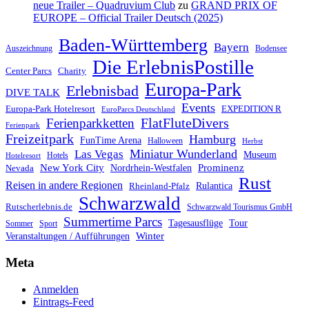
neue Trailer – Quadruvium Club
zu
GRAND PRIX OF
EUROPE – Official Trailer Deutsch (2025)
Baden-Württemberg
Bayern
Auszeichnung
Bodensee
Die ErlebnisPostille
Center Parcs
Charity
Europa-Park
Erlebnisbad
DIVE TALK
Events
Europa-Park Hotelresort
EXPEDITION R
EuroParcs Deutschland
FlatFluteDivers
Ferienparkketten
Ferienpark
Freizeitpark
Hamburg
FunTime Arena
Halloween
Herbst
Miniatur Wunderland
Las Vegas
Museum
Hotels
Hotelresort
Prominenz
New York City
Nordrhein-Westfalen
Nevada
Rust
Reisen in andere Regionen
Rulantica
Rheinland-Pfalz
Schwarzwald
Rutscherlebnis.de
Schwarzwald Tourismus GmbH
Summertime Parcs
Tagesausflüge
Tour
Sommer
Sport
Winter
Veranstaltungen / Aufführungen
Meta
Anmelden
Eintrags-Feed