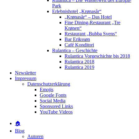
Rulantica – Die Wasserwelt des Europa-
Park
Erlebnishotel „Krønasår“
„Krønasår“ – Das Hotel
Fine Dining-Restaurant „Tre
Krønen“
Restaurant „Bubba Svens“
Bar Erikssøn
Café Konditori
Rulantica – Geschichte
Rulantica Vorgeschichte bis 2018
Rulantica 2018
Rulantica 2019
Newsletter
Impressum
Datenschutzerklärung
Emojis
Google Fonts
Social Media
Sponsored Links
YouTube Videos
🏠
Blog
Autoren