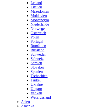
Letland
Litauen
Mazedonien
Moldavien
Montenegro
Niederlande
Norwegen
Österreich
Polen
Portugal
Rumänien
Russland
Schweden
Schweiz
Serbien
Slovakei
Spanien
Tschechien
Türkei
Ukraine
Ungarn
Vatikan
Weißrussland
Asien
Amerika