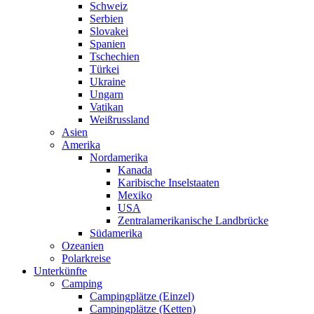
Schweiz
Serbien
Slovakei
Spanien
Tschechien
Türkei
Ukraine
Ungarn
Vatikan
Weißrussland
Asien
Amerika
Nordamerika
Kanada
Karibische Inselstaaten
Mexiko
USA
Zentralamerikanische Landbrücke
Südamerika
Ozeanien
Polarkreise
Unterkünfte
Camping
Campingplätze (Einzel)
Campingplätze (Ketten)