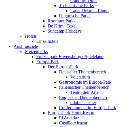
Ouddorp Duin
Tschechische Parks
Landal Marina Lipno
Ungarische Parks
Roompot Parks
De Krim | Texel
Suncamp Holidays
Hotels
Einzelhotels
Ausflugsziele
Freizeitparks
Freizeitpark Ravensburger Spieleland
Europa-Park
Der Europa-Park
Deutscher Themenbereich
Voletarium
Gastronomie im Europa-Park
Italienischer Themenbereich
Teatro dell’Arte
Englischer Themenbereich
Globe Theater
Confertainment im Europa-Park
Europa-Park Hotel-Resort
El Andaluz
Castillo Alcazar