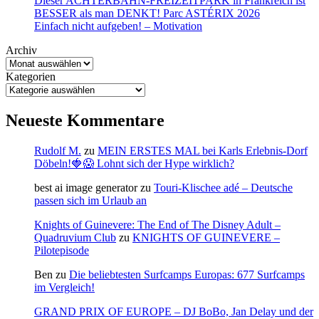
Dieser ACHTERBAHN-FREIZEITPARK in Frankreich ist
BESSER als man DENKT! Parc ASTÉRIX 2026
Einfach nicht aufgeben! – Motivation
Archiv
Kategorien
Neueste Kommentare
Rudolf M.
zu
MEIN ERSTES MAL bei Karls Erlebnis-Dorf
Döbeln!🍓😱 Lohnt sich der Hype wirklich?
best ai image generator
zu
Touri-Klischee adé – Deutsche
passen sich im Urlaub an
Knights of Guinevere: The End of The Disney Adult –
Quadruvium Club
zu
KNIGHTS OF GUINEVERE –
Pilotepisode
Ben
zu
Die beliebtesten Surfcamps Europas: 677 Surfcamps
im Vergleich!
GRAND PRIX OF EUROPE – DJ BoBo, Jan Delay und der