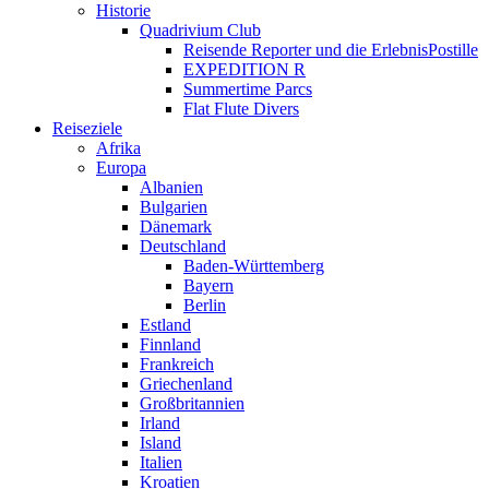
Historie
Quadrivium Club
Reisende Reporter und die ErlebnisPostille
EXPEDITION R
Summertime Parcs
Flat Flute Divers
Reiseziele
Afrika
Europa
Albanien
Bulgarien
Dänemark
Deutschland
Baden-Württemberg
Bayern
Berlin
Estland
Finnland
Frankreich
Griechenland
Großbritannien
Irland
Island
Italien
Kroatien