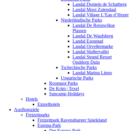
Landal Domein de Schatberg
Landal Mooi Zutendaal
Landal Village L’Eau d’Heure
Niederländische Parks
Landal De Reeuwijkse
Plassen
Landal De Waufsberg
Landal Esonstad
Landal Orveltermarke
Landal Sluftervallei
Landal Strand Resort
Ouddorp Duin
Tschechische Parks
Landal Marina Lipno
Ungarische Parks
Roompot Parks
De Krim | Texel
Suncamp Holidays
Hotels
Einzelhotels
Ausflugsziele
Freizeitparks
Freizeitpark Ravensburger Spieleland
Europa-Park
Der Europa-Park